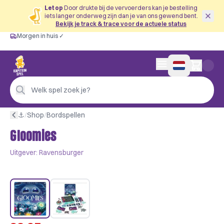
Let op
Door drukte bij de vervoerders kan je bestelling
iets langer onderweg zijn dan je van ons gewend bent.
Bekijk je track & trace voor de actuele status
Morgen in huis ✓
Gratis vanaf €60
Morgen in huis ✓
Persoonlijk advies
0 artikelen in wink
4,9/5 —
200+ beoordelingen
Welk spel zoek je?
⚓︎
/
Shop
/
Bordspellen
Gloomies
Uitgever:
Ravensburger