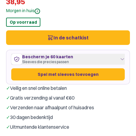
38,95
Morgen in huis
i
Op voorraad
In de schatkist
Bescherm je 60 kaarten
Sleeves die precies passen
Spel met sleeves toevoegen
✓
Veilig en snel online betalen
60 kaarten
44
×
68
mm
✓
Gratis verzending al vanaf €60
past precies
·
Dragon Shield European Mini
·
1 pakje
✓
Verzenden naar afhaalpunt of huisadres
Dragon Shield
Gamegenic
Merk:
✓
30 dagen bedenktijd
Slechts € 0,08 per kaart
✓
Uitmuntende klantenservice
Spel met sleeves toevoegen