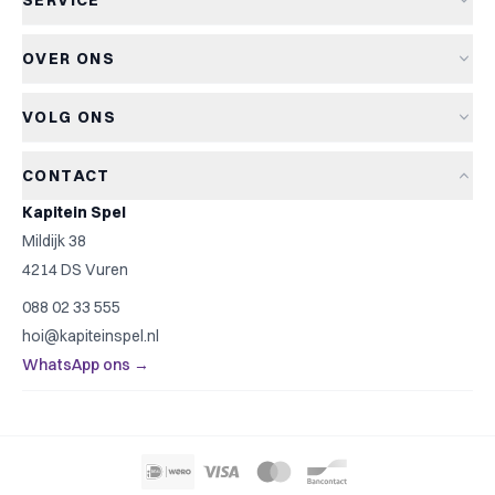
SERVICE
Nieuwe spellen
Verzending & levertijd
Aanbiedingen
OVER ONS
Retourneren
Bordspellen
Over Kapitein Spel
Algemene voorwaarden
Kaartspellen
VOLG ONS
Het Kapiteinsspel
Privacyverklaring
Partyspellen
Blog
Cookiebeleid
Kinderspellen
CONTACT
Spelreviews
Cookievoorkeuren
Familiespellen
Kapitein Spel
Spelregels
Strategische spellen
Mildijk 38
Contact
Top 10
4214 DS Vuren
Cadeautip
088 02 33 555
Spelzoeker
hoi@kapiteinspel.nl
WhatsApp ons →