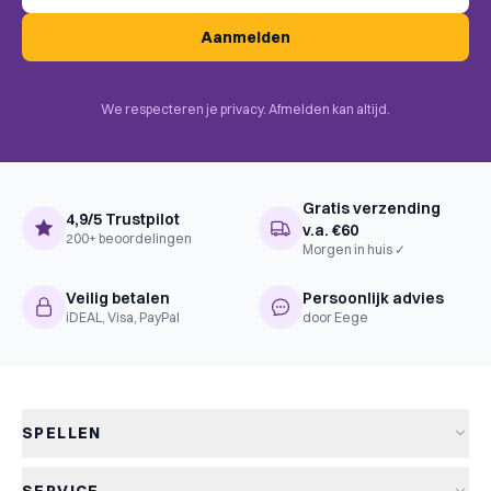
Complexiteit
Instapper
Aanmelden
Uitgever
Ravensburger
We respecteren je privacy. Afmelden kan altijd.
Gratis verzending
4,9/5 Trustpilot
v.a. €60
200+ beoordelingen
Morgen in huis ✓
Veilig betalen
Persoonlijk advies
iDEAL, Visa, PayPal
door Eege
SPELLEN
Alle spellen