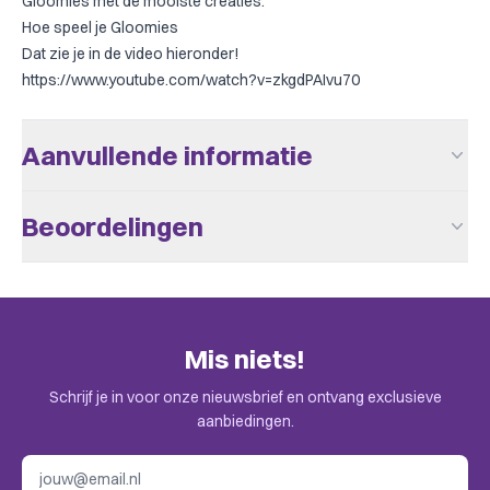
Gloomies met de mooiste creaties.
Hoe speel je Gloomies
Dat zie je in de video hieronder!
https://www.youtube.com/watch?v=zkgdPAIvu70
Aanvullende informatie
Aantal Spelers
2 - 4
Beoordelingen
Leeftijd V.a.
10
Er zijn nog geen beoordelingen.
Speeltijd
+/- 45
Taal
Nederlands
Alleen klanten die dit spel kochten kunnen een beoordeling
Mis niets!
plaatsen. Check de uitnodiging in je mail.
BoardGameGeek
Environmental, Fantasy
Categories
Schrijf je in voor onze nieuwsbrief en ontvang exclusieve
aanbiedingen.
BoardGameGeek
Set Collection, Contracts
Mechanics
E-mailadres