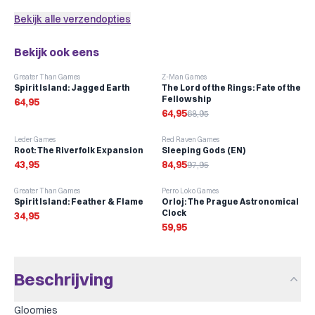
Bekijk alle verzendopties
Bekijk ook eens
-
6
%
Greater Than Games
Z-Man Games
Spirit Island: Jagged Earth
The Lord of the Rings: Fate of the
Fellowship
64,95
64,95
68,95
-
13
%
Leder Games
Red Raven Games
Root: The Riverfolk Expansion
Sleeping Gods (EN)
43,95
84,95
97,95
Greater Than Games
Perro Loko Games
Spirit Island: Feather & Flame
Orloj: The Prague Astronomical
Clock
34,95
59,95
Beschrijving
Gloomies