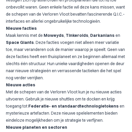
vestigen zich op asteroïden en protoplaneten die tot nu toe
onbevolkt waren. Geen enkele factie wil deze kans missen, want
de schepen van de Verloren Vloot bevatten fascinerende Q.I.C.-
interfaces en allerlei ongebruikelijke technologieën.
Nieuwe facties
Maak kennis met de
Moweyds
,
Tinkeroids
,
Darkanians
en
Space Giants
. Deze facties voegen niet alleen meer variatie
toe, maar veranderen ook de manier waarop je speelt. Geen van
deze facties heeft een thuisplaneet en ze beginnen allemaal met
slechts één structuur. Hun unieke vaardigheden openen de deur
naar nieuwe strategieën en verrassende tactieken die het spel
nog verder verrijken.
Nieuwe acties
Met de schepen van de Verloren Vloot kun je nu nieuwe acties
uitvoeren. Gebruik je nieuwe shuttles om te docken en krijg
toegang tot
Federatie- en standaardtechnologietokens
en
mysterieuze artefacten. Deze nieuwe spelelementen bieden
eindeloze mogelijkheden om je strategie te verfijnen.
Nieuwe planeten en sectoren