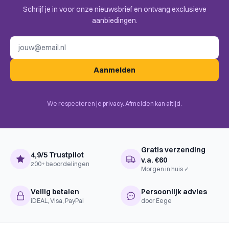
Schrijf je in voor onze nieuwsbrief en ontvang exclusieve
Uitgever
Feuerland Spiele
aanbiedingen.
Civilization, Economic, Miniatures,
BoardGameGeek
E-mailadres
Science Fiction, Territory Building,
Categories
Expansion for Base-game
Aanmelden
Hexagon Grid, Modular Board,
Tech Trees / Tech Tracks, Variable
Player Powers, Variable Set-up,
BoardGameGeek
End Game Bonuses, Income,
We respecteren je privacy. Afmelden kan altijd.
Mechanics
Network and Route Building, Solo /
Solitaire Game, Tags, Turn Order:
Pass Order, Victory Points as a
Resource
Gratis verzending
4,9/5 Trustpilot
v.a. €60
200+ beoordelingen
Morgen in huis ✓
Veilig betalen
Persoonlijk advies
iDEAL, Visa, PayPal
door Eege