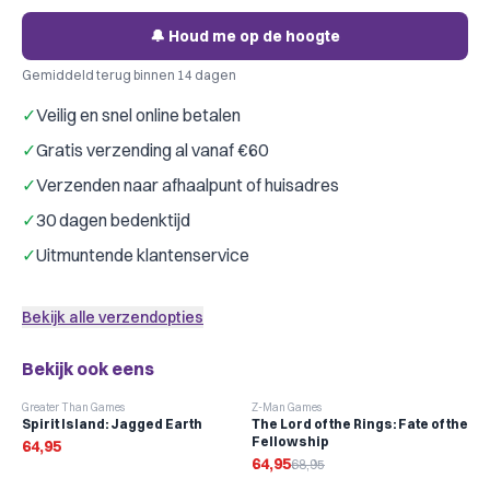
🔔 Houd me op de hoogte
Gemiddeld terug binnen 14 dagen
✓
Veilig en snel online betalen
✓
Gratis verzending al vanaf €60
✓
Verzenden naar afhaalpunt of huisadres
✓
30 dagen bedenktijd
✓
Uitmuntende klantenservice
Bekijk alle verzendopties
Bekijk ook eens
-
6
%
Greater Than Games
Z-Man Games
Spirit Island: Jagged Earth
The Lord of the Rings: Fate of the
Fellowship
64,95
64,95
68,95