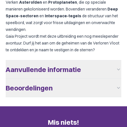
Verken
Asteroïden
en
Protoplaneten
, die op speciale
manieren gekoloniseerd worden. Bovendien veranderen
Deep
Space-sectoren
en
Interspace-tegels
de structuur van het
speelbord, wat zorgt voor frisse uitdagingen en onverwachte
wendingen.
Gaia Project
wordt met deze uitbreiding een nog meeslepender
avontuur. Durf jij het aan om de geheimen van de Verloren Vloot
te ontdekken en je naam te vestigen in de sterren?
Aanvullende informatie
Aantal Spelers
1 - 4
Beoordelingen
Complexiteit
Expert
Er zijn nog geen beoordelingen.
Leeftijd V.a.
14
Speeltijd
> 60
Alleen klanten die dit spel kochten kunnen een beoordeling
Mis niets!
plaatsen. Check de uitnodiging in je mail.
Taal
Engels