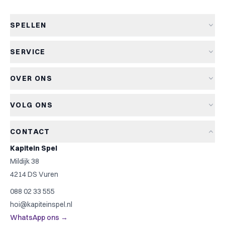
SPELLEN
Alle spellen
SERVICE
Nieuwe spellen
Verzending & levertijd
Aanbiedingen
OVER ONS
Retourneren
Bordspellen
Over Kapitein Spel
Algemene voorwaarden
Kaartspellen
VOLG ONS
Het Kapiteinsspel
Privacyverklaring
Partyspellen
Blog
Cookiebeleid
Kinderspellen
CONTACT
Spelreviews
Cookievoorkeuren
Familiespellen
Kapitein Spel
Spelregels
Strategische spellen
Mildijk 38
Contact
Top 10
4214 DS Vuren
Cadeautip
088 02 33 555
Spelzoeker
hoi@kapiteinspel.nl
WhatsApp ons →