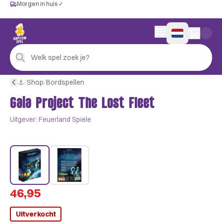
Morgen in huis ✓
Gratis vanaf €60
Morgen in huis ✓
Persoonlijk advies
0 artikelen in wink
4,9/5 —
200+ beoordelingen
Welk spel zoek je?
⚓︎
/
Shop
/
Bordspellen
Gaia Project The Lost Fleet
Uitgever:
Feuerland Spiele
46,95
Uitverkocht