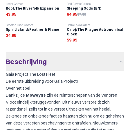
-
13
%
Leder Games
Red Raven Games
Root: The Riverfolk Expansion
Sleeping Gods (EN)
43,95
84,95
97,95
Greater Than Games
Perro Loko Games
Spirit Island: Feather & Flame
Orloj: The Prague Astronomical
Clock
34,95
59,95
Beschrijving
Gaia Project The Lost Fleet
De eerste uitbreiding voor
Gaia Project
!
Over het spel
Dankzij de
Moweyds
zijn de ruimteschepen van de Verloren
Vloot eindelijk teruggevonden. Dit nieuws verspreidt zich
razendsnel, zelfs tot in de verste uithoeken van het heelal.
Bekende en onbekende facties haasten zich nu om de geheimen
van deze vergeten beschavingen te ontrafelen. Nieuwkomers