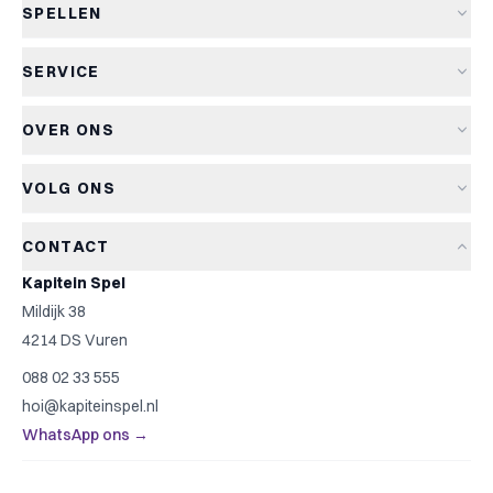
SPELLEN
Alle spellen
SERVICE
Nieuwe spellen
Verzending & levertijd
Aanbiedingen
OVER ONS
Retourneren
Bordspellen
Over Kapitein Spel
Algemene voorwaarden
Kaartspellen
VOLG ONS
Het Kapiteinsspel
Privacyverklaring
Partyspellen
Blog
Cookiebeleid
Kinderspellen
CONTACT
Spelreviews
Cookievoorkeuren
Familiespellen
Kapitein Spel
Spelregels
Strategische spellen
Mildijk 38
Contact
Top 10
4214 DS Vuren
Cadeautip
088 02 33 555
Spelzoeker
hoi@kapiteinspel.nl
WhatsApp ons →