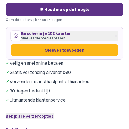
🔔 Houd me op de hoogte
Gemiddeld terug binnen 14 dagen
Bescherm je 152 kaarten
Sleeves die precies passen
Sleeves toevoegen
✓
Veilig en snel online betalen
152 kaarten
57
×
87
mm
✓
Gratis verzending al vanaf €60
ruim passend
·
GameGenic Green
·
4 pakjes
✓
Verzenden naar afhaalpunt of huisadres
Gamegenic
Dragon Shield
Merk:
✓
30 dagen bedenktijd
Slechts € 0,10 per kaart
✓
Uitmuntende klantenservice
Sleeves toevoegen
Bekijk alle verzendopties