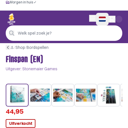
Morgen in huis ✓
Gratis vanaf €60
Morgen in huis ✓
Persoonlijk advies
0 artikelen in wink
4,9/5 —
200+ beoordelingen
Welk spel zoek je?
⚓︎
/
Shop
/
Bordspellen
Finspan (EN)
Uitgever:
Stonemaier Games
44,95
Uitverkocht