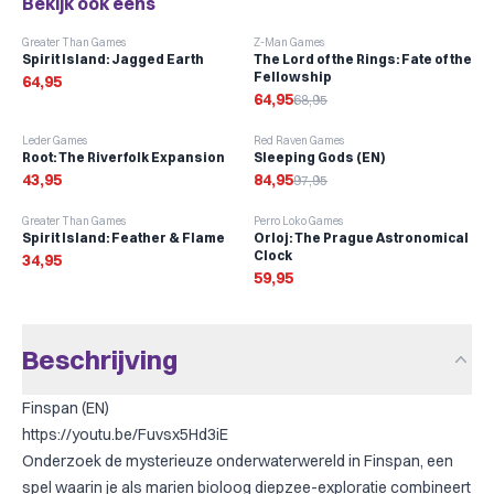
Bekijk ook eens
-
6
%
Greater Than Games
Z-Man Games
Spirit Island: Jagged Earth
The Lord of the Rings: Fate of the
Fellowship
64,95
64,95
68,95
-
13
%
Leder Games
Red Raven Games
Root: The Riverfolk Expansion
Sleeping Gods (EN)
43,95
84,95
97,95
Greater Than Games
Perro Loko Games
Spirit Island: Feather & Flame
Orloj: The Prague Astronomical
Clock
34,95
59,95
Beschrijving
Finspan (EN)
https://youtu.be/Fuvsx5Hd3iE
Onderzoek de mysterieuze onderwaterwereld in Finspan, een
spel waarin je als marien bioloog diepzee-exploratie combineert