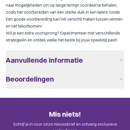
naar mogelijkheden om op lange termijn voordeel te behalen,
zoals het voorbereiden van een sterke duik in een latere ronde.
Een goede voorbereiding kan het verschil maken tussen winnen
en net tekortkomen!
Wil je een extra voorsprong? Experimenteer met verschillende
strategieën en ontdek welke het beste bij jouw speelstijl past!
Aanvullende informatie
Aantal Spelers
1 - 5
Beoordelingen
Leeftijd V.a.
10
Er zijn nog geen beoordelingen.
Complexiteit
Familie
Speeltijd
> 60
Alleen klanten die dit spel kochten kunnen een beoordeling
Mis niets!
plaatsen. Check de uitnodiging in je mail.
Taal
Engels
Schrijf je in voor onze nieuwsbrief en ontvang exclusieve
BoardGameGeek
Animals, Card Game