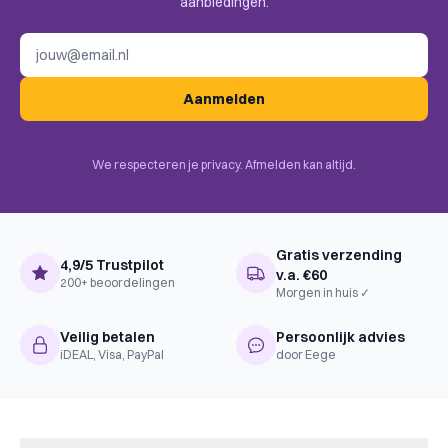
aanbiedingen.
Categories
E-mailadres
Uitgever
Stonemaier Games
Hand Management, End Game
Aanmelden
BoardGameGeek
Bonuses, Once-Per-Game
Mechanics
Abilities, Solo / Solitaire Game,
Tags
We respecteren je privacy. Afmelden kan altijd.
Gratis verzending
4,9/5 Trustpilot
v.a. €60
200+ beoordelingen
Morgen in huis ✓
Veilig betalen
Persoonlijk advies
iDEAL, Visa, PayPal
door Eege