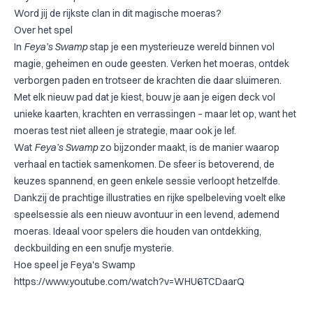
Word jij de rijkste clan in dit magische moeras?
Over het spel
In
Feya’s Swamp
stap je een mysterieuze wereld binnen vol
magie, geheimen en oude geesten. Verken het moeras, ontdek
verborgen paden en trotseer de krachten die daar sluimeren.
Met elk nieuw pad dat je kiest, bouw je aan je eigen deck vol
unieke kaarten, krachten en verrassingen – maar let op, want het
moeras test niet alleen je strategie, maar ook je lef.
Wat
Feya’s Swamp
zo bijzonder maakt, is de manier waarop
verhaal en tactiek samenkomen. De sfeer is betoverend, de
keuzes spannend, en geen enkele sessie verloopt hetzelfde.
Dankzij de prachtige illustraties en rijke spelbeleving voelt elke
speelsessie als een nieuw avontuur in een levend, ademend
moeras. Ideaal voor spelers die houden van ontdekking,
deckbuilding en een snufje mysterie.
Hoe speel je Feya's Swamp
https://www.youtube.com/watch?v=WHU6TCDaarQ