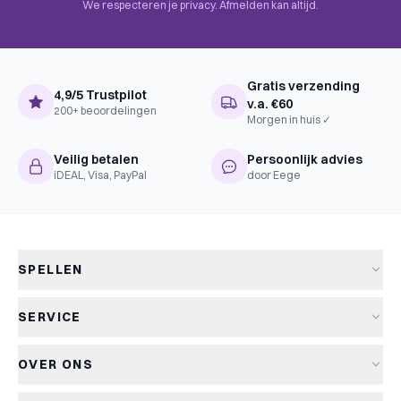
Uitgever
Grail Games
We respecteren je privacy. Afmelden kan altijd.
Gratis verzending
4,9/5 Trustpilot
v.a. €60
200+ beoordelingen
Morgen in huis ✓
Veilig betalen
Persoonlijk advies
iDEAL, Visa, PayPal
door Eege
SPELLEN
Alle spellen
SERVICE
Nieuwe spellen
Verzending & levertijd
Aanbiedingen
OVER ONS
Retourneren
Bordspellen
Over Kapitein Spel
Algemene voorwaarden