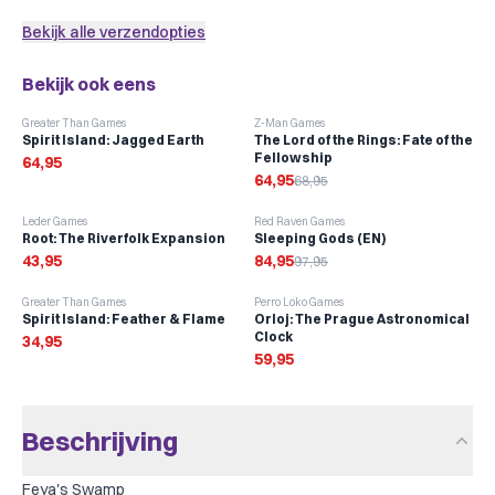
Dragon Shield
Gamegenic
Merk:
Bekijk alle verzendopties
Kleur:
Transparant
Bekijk ook eens
4 kaarten
80
×
120
mm
past precies
·
Dragon Shield Oversize
·
1 pakje
-
6
%
Greater Than Games
Z-Man Games
Spirit Island: Jagged Earth
The Lord of the Rings: Fate of the
Slechts € 0,69 per kaart
Fellowship
64,95
64,95
68,95
Spel met sleeves toevoegen
-
13
%
Leder Games
Red Raven Games
Root: The Riverfolk Expansion
Sleeping Gods (EN)
43,95
84,95
97,95
Greater Than Games
Perro Loko Games
Spirit Island: Feather & Flame
Orloj: The Prague Astronomical
Clock
34,95
59,95
Beschrijving
Feya's Swamp