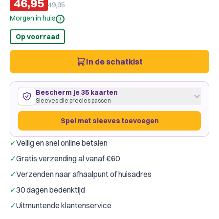
46,95
49,95
Morgen in huis
i
Op voorraad
In de schatkist
Bescherm je 35 kaarten
Sleeves die precies passen
Spel met sleeves toevoegen
✓
Veilig en snel online betalen
13 kaarten
44
×
68
mm
✓
Gratis verzending al vanaf €60
past precies
·
Dragon Shield European Mini
·
1 pakje
✓
Verzenden naar afhaalpunt of huisadres
Dragon Shield
Gamegenic
Merk:
✓
30 dagen bedenktijd
18 kaarten
64
×
88
mm
✓
Uitmuntende klantenservice
past precies
·
Dragon Shield Clear
·
1 pakje