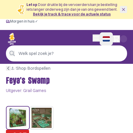
Let op
Door drukte bij de vervoerders kan je bestelling
iets langer onderweg zijn dan je van ons gewend bent.
Bekijk je track & trace voor de actuele status
Morgen in huis ✓
Gratis vanaf €60
Morgen in huis ✓
Persoonlijk advies
0 artikelen in wink
4,9/5 —
200+ beoordelingen
Welk spel zoek je?
⚓︎
/
Shop
/
Bordspellen
Feya's Swamp
Uitgever:
Grail Games