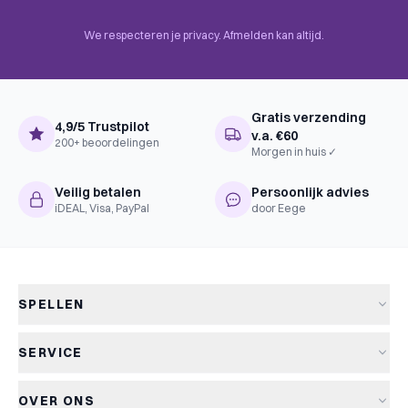
We respecteren je privacy. Afmelden kan altijd.
Gratis verzending
4,9/5 Trustpilot
v.a. €60
200+ beoordelingen
Morgen in huis ✓
Veilig betalen
Persoonlijk advies
iDEAL, Visa, PayPal
door Eege
SPELLEN
Alle spellen
SERVICE
Nieuwe spellen
Verzending & levertijd
Aanbiedingen
OVER ONS