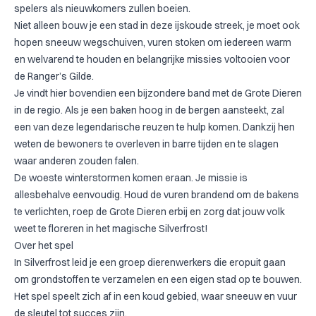
spelers als nieuwkomers zullen boeien.
Niet alleen bouw je een stad in deze ijskoude streek, je moet ook
hopen sneeuw wegschuiven, vuren stoken om iedereen warm
en welvarend te houden en belangrijke missies voltooien voor
de Ranger’s Gilde.
Je vindt hier bovendien een bijzondere band met de Grote Dieren
in de regio. Als je een baken hoog in de bergen aansteekt, zal
een van deze legendarische reuzen te hulp komen. Dankzij hen
weten de bewoners te overleven in barre tijden en te slagen
waar anderen zouden falen.
De woeste winterstormen komen eraan. Je missie is
allesbehalve eenvoudig. Houd de vuren brandend om de bakens
te verlichten, roep de Grote Dieren erbij en zorg dat jouw volk
weet te floreren in het magische Silverfrost!
Over het spel
In Silverfrost leid je een groep dierenwerkers die eropuit gaan
om grondstoffen te verzamelen en een eigen stad op te bouwen.
Het spel speelt zich af in een koud gebied, waar sneeuw en vuur
de sleutel tot succes zijn.