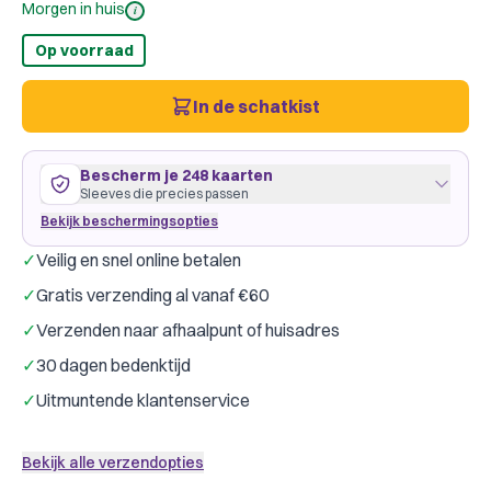
Morgen in huis
i
Op voorraad
In de schatkist
Bescherm je 248 kaarten
Sleeves die precies passen
Bekijk beschermingsopties
✓
Veilig en snel online betalen
155 kaarten
63
×
88
mm
✓
Gratis verzending al vanaf €60
past precies
·
Dragon Shield Clear
·
2 pakjes
✓
Verzenden naar afhaalpunt of huisadres
Dragon Shield
Gamegenic
Merk:
✓
30 dagen bedenktijd
Kleur:
Transparant
✓
Uitmuntende klantenservice
93 kaarten
44
×
63
mm
ruim passend
·
GameGenic Yellow
·
2 pakjes
Bekijk alle verzendopties
Gamegenic
Dragon Shield
Merk: