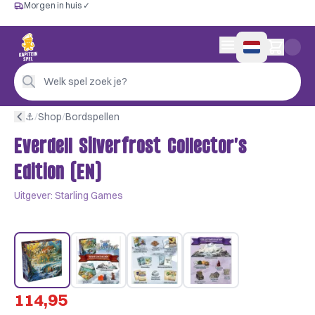
Morgen in huis ✓
Gratis vanaf €60
Morgen in huis ✓
Persoonlijk advies
0 artikelen in wink
4,9/5 —
200+ beoordelingen
Welk spel zoek je?
⚓︎
/
Shop
/
Bordspellen
Everdell Silverfrost Collector's
Edition (EN)
Uitgever:
Starling Games
114,95