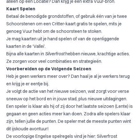
alleen op een Locatie? Dan krijg je een extra Vuur-bron.
Kaart Spelen
Betaal de benodigde grondstoffen, of gebruik één van je twee
Schoorstenen om een Critter-kaart gratis te spelen, mits je
genoeg Vuur hebt om de schoorsteen te stoken.
Je mag kaarten uit je hand spelen of van de openliggende
kaarten in de ‘Vallei’.
Bijna alle kaarten in
Silverfrost
hebben nieuwe, krachtige acties.
Ze zorgen voor veel combinaties en strategieën.
Voorbereiden op de Volgende Seizoen
Heb je geen werkers meer over? Dan haal je al je werkers terug
en krijg je er eentje bij.
Je volgt de actie van het nieuwe seizoen, wat zorgt voor verse
sneeuw op het bord en in jouw stad, plus nieuwe uitdagingen.
Een speler is klaar als hij of zij door het laatste seizoen (Lente) is
gegaan en geen acties meer kan doen. Zodra alle spelers klaar
zijn, tellen jullie de punten. De speler met de meeste punten wint
dit ijskoude avontuur!
De voorlopige Engelse spelregels vind je hier:
Silverfrost