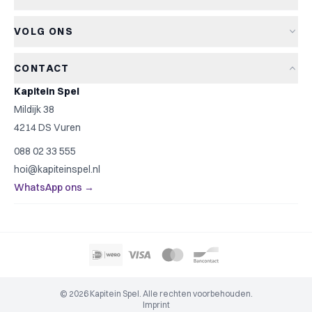
Retourneren
Bordspellen
Over Kapitein Spel
Algemene voorwaarden
Kaartspellen
VOLG ONS
Het Kapiteinsspel
Privacyverklaring
Partyspellen
Blog
Cookiebeleid
Kinderspellen
CONTACT
Spelreviews
Cookievoorkeuren
Familiespellen
Kapitein Spel
Spelregels
Strategische spellen
Mildijk 38
Contact
Top 10
4214 DS Vuren
Cadeautip
088 02 33 555
Spelzoeker
hoi@kapiteinspel.nl
WhatsApp ons →
© 2026 Kapitein Spel. Alle rechten voorbehouden.
Imprint