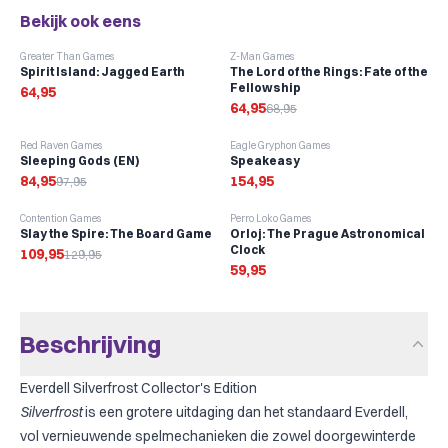
Bekijk ook eens
Kies welke kaarten je beschermt
-
6
%
Greater Than Games
Z-Man Games
Spel met sleeves toevoegen
Spirit Island: Jagged Earth
The Lord of the Rings: Fate of the
Fellowship
64,95
64,95
68,95
-
13
%
Red Raven Games
Eagle Gryphon Games
Sleeping Gods (EN)
Speakeasy
84,95
154,95
97,95
-
15
%
Contention Games
Perro Loko Games
Slay the Spire: The Board Game
Orloj: The Prague Astronomical
Clock
109,95
129,95
59,95
Beschrijving
Everdell Silverfrost Collector's Edition
Silverfrost
is een grotere uitdaging dan het standaard Everdell,
vol vernieuwende spelmechanieken die zowel doorgewinterde