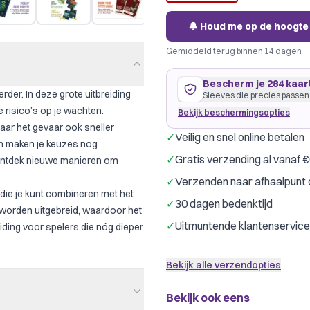
🔔 Houd me op de hoogte
Gemiddeld terug binnen 14 dagen
Bescherm je 284 kaar
rder. In deze grote uitbreiding
Sleeves die precies passen
 risico’s op je wachten.
Bekijk beschermingsopties
maar het gevaar ook sneller
✓
Veilig en snel online betalen
en maken je keuzes nog
32 kaarten
44
×
63
mm
✓
Gratis verzending al vanaf 
 ontdek nieuwe manieren om
ruim passend
·
GameGenic Y
✓
Verzenden naar afhaalpunt 
Gamegenic
Drag
Merk:
die je kunt combineren met het
✓
30 dagen bedenktijd
n worden uitgebreid, waardoor het
252 kaarten
64
×
88
mm
✓
Uitmuntende klantenservice
iding voor spelers die nóg dieper
past precies
·
Dragon Shield 
Dragon Shield
G
Merk:
Bekijk alle verzendopties
Kleur:
Transpar
Bekijk ook eens
Kies welke kaarten je beschermt