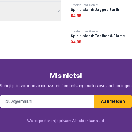
Greater Than Games
Spirit Island: Jagged Earth
64,95
Greater Than Games
Spirit Island: Feather & Flame
en. Check de uitnodiging in je
34,95
se-game, Nautical
Mis niets!
sh Your Luck, Re-rolling and
Schrijf je in voor onze nieuwsbrief en ontvang exclusieve aanbiedingen
E-mailadres
Aanmelden
We respecteren je privacy. Afmelden kan altijd.