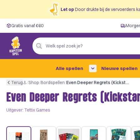
Let op
Door drukte bij de vervoerders ka
Gratis vanaf €60
Gratis vanaf €60
Morgen
Morgen in huis ✓
Persoonlijk advies
Welk spel zoek je?
4,9/5 —
200+ beoordelingen
Alle spellen
Nieuwe spellen
Terug
⚓︎
/
Shop
/
Bordspellen
/
Even Deeper Regrets (Kickstarter Version)
Even Deeper Regrets (Kickstar
Uitgever:
Tettix Games