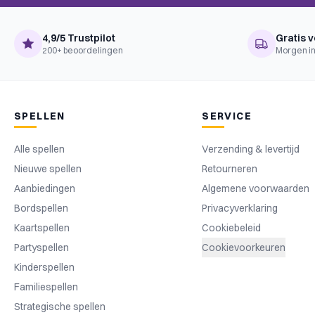
4,9/5 Trustpilot
Gratis v
200+ beoordelingen
Morgen in
SPELLEN
SERVICE
Alle spellen
Verzending & levertijd
Nieuwe spellen
Retourneren
Aanbiedingen
Algemene voorwaarden
Bordspellen
Privacyverklaring
Kaartspellen
Cookiebeleid
Partyspellen
Cookievoorkeuren
Kinderspellen
Familiespellen
Strategische spellen