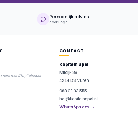
Persoonlijk advies
door Eege
NS
CONTACT
Kapitein Spel
Mildijk 38
moment met #kapiteinspel
4214 DS Vuren
088 02 33 555
hoi@kapiteinspel.nl
WhatsApp ons →