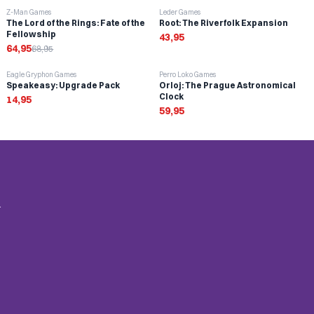
-
6
%
Z-Man Games
Leder Games
Sleeves toevoegen
The Lord of the Rings: Fate of the
Root: The Riverfolk Expansion
Fellowship
43,95
64,95
68,95
Eagle Gryphon Games
Perro Loko Games
Speakeasy: Upgrade Pack
Orloj: The Prague Astronomical
Clock
14,95
59,95
.