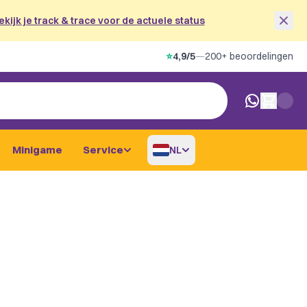
ekijk je track & trace voor de actuele status
⭐
4,9/5
—
200+ beoordelingen
0 artikelen i
Minigame
Service
NL