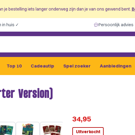
n je bestelling iets langer onderweg zijn dan je van ons gewend bent.
B
 in huis ✓
Persoonlijk advies
Top 10
Cadeautip
Spel zoeker
Aanbiedingen
ter Version)
34,95
Uitverkocht