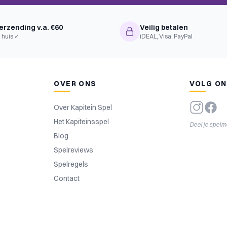
erzending v.a. €60
Veilig betalen
 huis ✓
iDEAL, Visa, PayPal
OVER ONS
VOLG O
Over Kapitein Spel
Het Kapiteinsspel
Deel je spel
Blog
Spelreviews
Spelregels
Contact