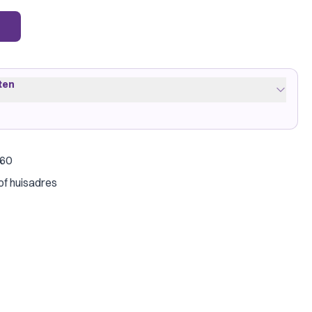
ten
€60
ellow
·
1 pakje
of huisadres
on Shield
Clear
·
3 pakjes
amegenic
ant