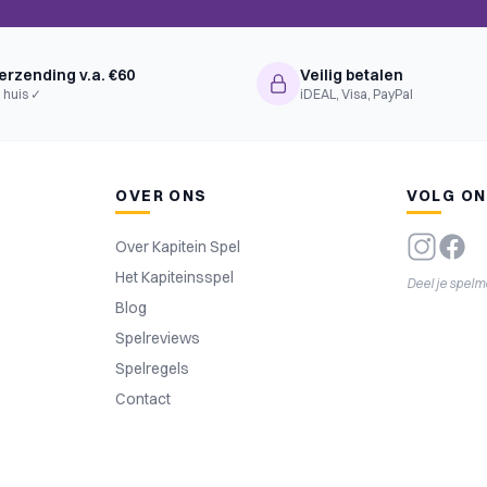
erzending v.a. €60
Veilig betalen
 huis ✓
iDEAL, Visa, PayPal
OVER ONS
VOLG O
Over Kapitein Spel
Het Kapiteinsspel
Deel je spel
Blog
Spelreviews
Spelregels
Contact