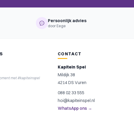
Persoonlijk advies
door Eege
NS
CONTACT
Kapitein Spel
Mildijk 38
moment met #kapiteinspel
4214 DS Vuren
088 02 33 555
hoi@kapiteinspel.nl
WhatsApp ons →