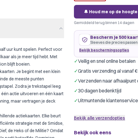
🔔 Houd me op de hoogte
Gemiddeld terug binnen 14 dagen
Bescherm je 500 kaar
Sleeves die precies passen
alf uur kunt spelen. Perfect voor
Bekijk beschermingsopties
kaar als je meer tijd hebt. Met
✓
Veilig en snel online betalen
n blijft boeien.
500 kaarten
59
×
91
mm
✓
Gratis verzending al vanaf 
 kaarten. Je begint met een klein
past precies
·
GameGenic Gr
t einde de meeste punten
✓
Verzenden naar afhaalpunt 
Gamegenic
Drag
Merk:
stapel. Zodra je trekstapel leeg
✓
30 dagen bedenktijd
e één actie uitvoeren en één kaart
Kies welke kaarten je beschermt
✓
Uitmuntende klantenservice
nning, maar vertragen je deck
llende actiekaarten. Elke beurt
Bekijk alle verzendopties
fficiënte strategie met de Smidse,
ief, de Heks of de Militie? Omdat
Bekijk ook eens