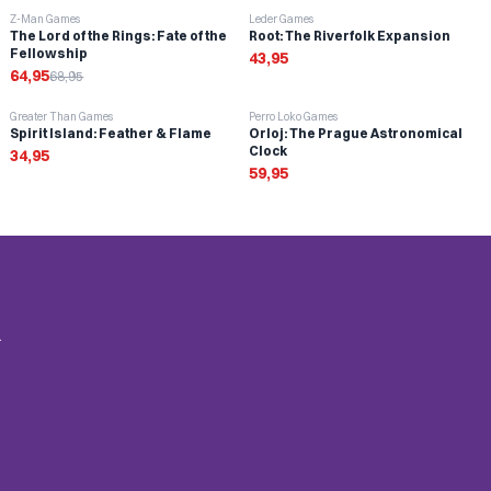
-
6
%
Z-Man Games
Leder Games
The Lord of the Rings: Fate of the
Root: The Riverfolk Expansion
Fellowship
43,95
64,95
68,95
Greater Than Games
Perro Loko Games
Spirit Island: Feather & Flame
Orloj: The Prague Astronomical
Clock
34,95
59,95
.