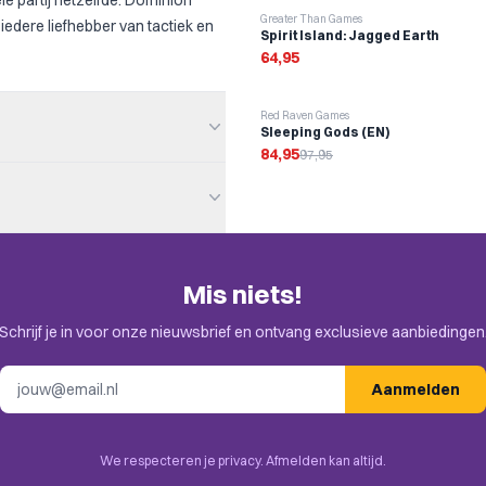
ele partij hetzelfde. Dominion
Greater Than Games
iedere liefhebber van tactiek en
Spirit Island: Jagged Earth
64,95
-
13
%
Red Raven Games
Sleeping Gods (EN)
84,95
97,95
Mis niets!
en. Check de uitnodiging in je
Schrijf je in voor onze nieuwsbrief en ontvang exclusieve aanbiedingen
E-mailadres
Aanmelden
up, Deck / Bag / Pool
n Drafting, Take That
We respecteren je privacy. Afmelden kan altijd.