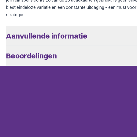
je in elk spel slechts 10 van de 25 actiekaarten gebruikt, is geen enk
biedt eindeloze variatie en een constante uitdaging – een must voor 
strategie.
Aanvullende informatie
Aantal Spelers
2 - 4
Beoordelingen
Leeftijd V.a.
13
Er zijn nog geen beoordelingen.
Speeltijd
+/- 30
BoardGameGeek
Alleen klanten die dit spel kochten kunnen een beoordeling plaats
Card Game, Medieval
Categories
mail.
Uitgever
999 Games
BoardGameGeek
Hand Management, Variable Set-
Mechanics
Building, Delayed Purchase, Ope
Complexiteit
Familie