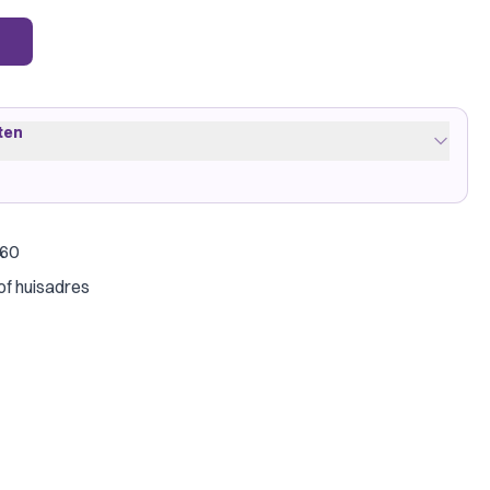
ten
€60
een
·
10 pakjes
of huisadres
on Shield
Sleeves toevoegen