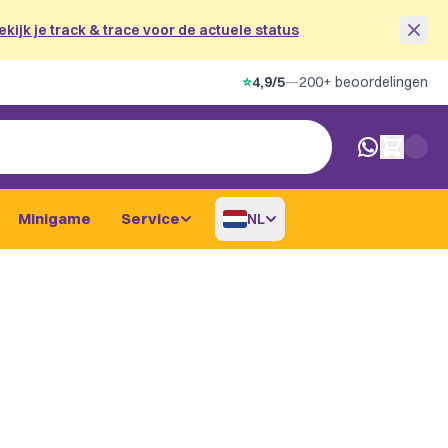
ekijk je track & trace voor de actuele status
⭐
4,9/5
—
200+ beoordelingen
0 artikelen i
Minigame
Service
NL