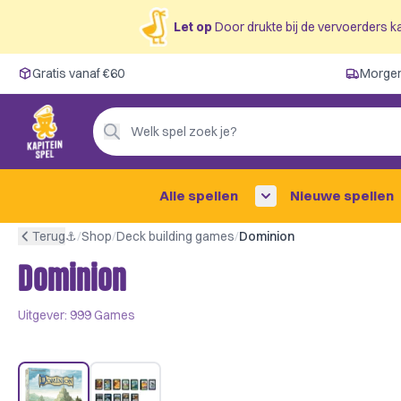
Let op
Door drukte bij de vervoerders ka
Gratis vanaf €60
Gratis vanaf €60
Morgen
Morgen in huis ✓
Persoonlijk advies
Welk spel zoek je?
4,9/5 —
200+ beoordelingen
Alle spellen
Nieuwe spellen
Terug
⚓︎
/
Shop
/
Deck building games
/
Dominion
Dominion
Uitgever:
999 Games