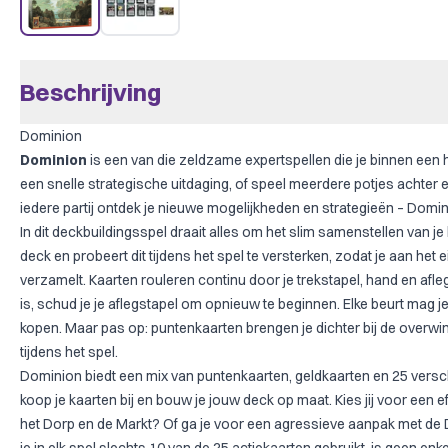
Beschrijving
Dominion
Dominion
is een van die zeldzame expertspellen die je binnen een h
een snelle strategische uitdaging, of speel meerdere potjes achter el
iedere partij ontdek je nieuwe mogelijkheden en strategieën – Dominio
In dit deckbuildingsspel draait alles om het slim samenstellen van je
deck en probeert dit tijdens het spel te versterken, zodat je aan he
verzamelt. Kaarten rouleren continu door je trekstapel, hand en afleg
is, schud je je aflegstapel om opnieuw te beginnen. Elke beurt mag j
kopen. Maar pas op: puntenkaarten brengen je dichter bij de overwi
tijdens het spel.
Dominion biedt een mix van puntenkaarten, geldkaarten en 25 verschi
koop je kaarten bij en bouw je jouw deck op maat. Kies jij voor een e
het Dorp en de Markt? Of ga je voor een agressieve aanpak met de D