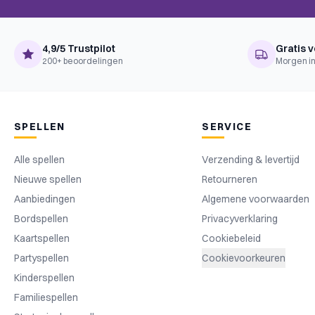
Taal
Nederlands
4,9/5 Trustpilot
Gratis v
200+ beoordelingen
Morgen in
SPELLEN
SERVICE
Alle spellen
Verzending & levertijd
Nieuwe spellen
Retourneren
Aanbiedingen
Algemene voorwaarden
Bordspellen
Privacyverklaring
Kaartspellen
Cookiebeleid
Partyspellen
Cookievoorkeuren
Kinderspellen
Familiespellen