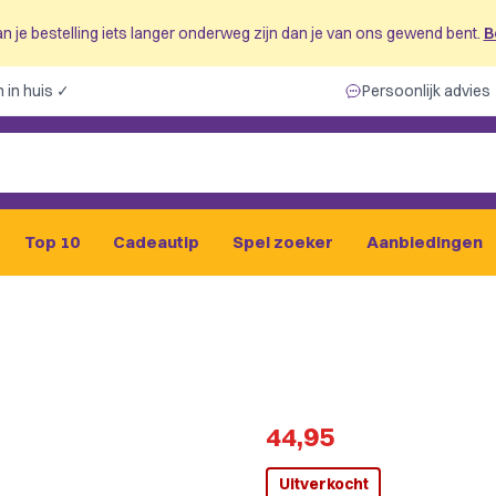
n je bestelling iets langer onderweg zijn dan je van ons gewend bent.
B
 in huis ✓
Persoonlijk advies
Top 10
Cadeautip
Spel zoeker
Aanbiedingen
44,95
Uitverkocht