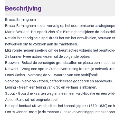
Beschrijving
Brass: Birmingham
Brass: Birmingham is een vervolg op het economische strategiespe
Martin Wallace. Het speelt zich af in Birmingham tijdens de industriël
Net als in het originele spel draait het om het ontwikkelen, bouwen 
netwerken om te voldoen aan de markteisen.
Elke ronde nemen spelers om de beurt acties volgens het beurtvol
Ze kunnen twee acties kiezen uit de volgende opties:
Bouwen - Betaal de benodigde grondstoffen en plaats een industrie
Netwerk - Voeg een spoor-/kanaalverbinding toe om je netwerk uit t
Ontwikkelen - Verhoog de VP-waarde van een bedrijfstak
Verkoop - Verkoop katoen, gefabriceerde goederen en aardewerk.
Lening - Neem een lening van € 30 en verlaag je inkomen.
Scout - Gooi drie kaarten weg en neem een wild-locatie en een wild
Action Build uit het originele spel)
Het spel bestaat uit twee helften: het kanaaltijdperk (1770-1830) en 
Om te winnen, moet je de meeste OP's (overwinningspunten) scoren