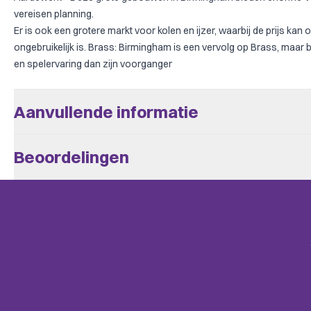
vereisen planning.
Er is ook een grotere markt voor kolen en ijzer, waarbij de prijs kan o
ongebruikelijk is. Brass: Birmingham is een vervolg op Brass, maar b
en spelervaring dan zijn voorganger
Aanvullende informatie
Aantal Spelers
2 - 4
Beoordelingen
Leeftijd V.a.
14
Er zijn nog geen beoordelingen.
Speeltijd
> 60
BoardGameGeek
Age of Reason, Economic, Indus
Alleen klanten die dit spel kochten kunnen een beoordeling plaats
Categories
Napoleonic, Trains, Transportat
mail.
Uitgever
Roxley Games
Hand Management, Tech Trees /
BoardGameGeek
Variable Set-up, Chaining, En