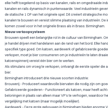
elke helft toegekend op basis van kanalen, rails en omgedraaide indu
kanalen en rails dynamisch in puntenwaarde. Veel industrieën geven 
de statische 1 OP van het originele spel. Dit creëert strategische 
kanalen te bouwen en vereist slimme plaatsing van industrieën. De in
komen zowel voor in het originele Brass als in Brass: Birmingham.
Nieuw verkoopsysteem
Brouwen speelt een belangrijke rol in de cultuur van Birmingham. O
je handel drijven met handelaren aan de rand van het bord. Elke han
specifiek type goed. Om katoen, aardewerk of gefabriceerde goede
verkopen, moet je bier consumeren om je industrieën te laten draaie
katoenspinnerij vereist één bier om te werken.
Als stimulans om vroeg te verkopen, ontvangt de eerste speler die 
bier.
Birmingham introduceert drie nieuwe soorten industrie:
Brouwerij - Produceert waardevolle biervaten die nodig zijn om goe
Gefabriceerde goederen - Functioneert als katoen, maar heeft acht n
beloningen in plaats van alleen maar VP's te verhogen, waardoor het 
vergelijking met katoen (maar mogelijk moeilijker).
Aardewerk - Deze grote gebouwen in Birmingham bieden enorme VP