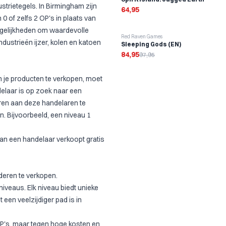
strietegels. In Birmingham zijn
64,95
0 of zelfs 2 OP's in plaats van
mogelijkheden om waardevolle
-
13
%
Red Raven Games
dustrieën ijzer, kolen en katoen
Sleeping Gods (EN)
84,95
97,95
m je producten te verkopen, moet
delaar is op zoek naar een
ren aan deze handelaren te
n. Bijvoorbeeld, een niveau 1
aan een handelaar verkoopt gratis
deren te verkopen.
iveaus. Elk niveau biedt unieke
een veelzijdiger pad is in
's, maar tegen hoge kosten en