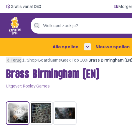
Gratis vanaf €60
Gratis vanaf €60
Morgen
Morgen in huis ✓
Persoonlijk advies
Welk spel zoek je?
4,9/5 —
200+ beoordelingen
Alle spellen
Nieuwe spellen
Terug
⚓︎
/
Shop
/
BoardGameGeek Top 100
/
Brass Birmingham (EN
Brass Birmingham (EN)
Uitgever:
Roxley Games