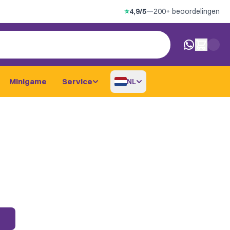
⭐
4,9/5
—
200+ beoordelingen
0 artikelen i
Minigame
Service
NL