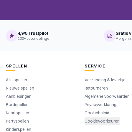
Mechanics
Loans, Market, Multi-Use Cards,
Ownership, Tags, Turn Order: S
Complexiteit
Kenner
Taal
Engels
4,9/5 Trustpilot
Gratis v
200+ beoordelingen
Morgen in
SPELLEN
SERVICE
Alle spellen
Verzending & levertijd
Nieuwe spellen
Retourneren
Aanbiedingen
Algemene voorwaarden
Bordspellen
Privacyverklaring
Kaartspellen
Cookiebeleid
Partyspellen
Cookievoorkeuren
Kinderspellen