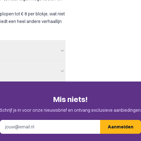
plopen tot € 8 per blokje, wat niet
iedt een heel andere verhaallijn
Mis niets!
try / Manufacturing, Post-
en. Check de uitnodiging in je
ion
Schrijf je in voor onze nieuwsbrief en ontvang exclusieve aanbiedingen
E-mailadres
Aanmelden
 Tech Tracks, Tile Placement,
d Game Bonuses, Income,