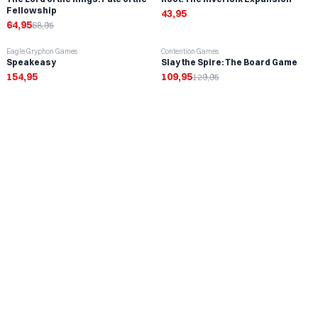
Fellowship
43,95
64,95
68,95
-
15
%
Eagle Gryphon Games
Contention Games
Speakeasy
Slay the Spire: The Board Game
154,95
109,95
129,95