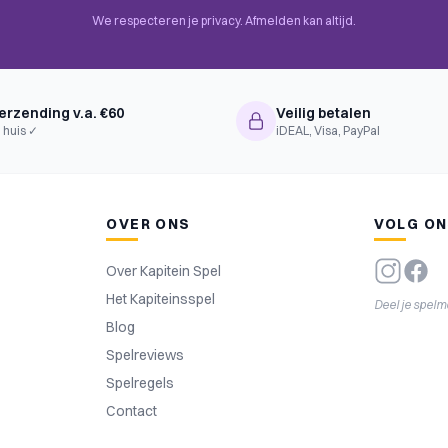
 Network and Route Building,
We respecteren je privacy. Afmelden kan altijd.
tat-Based
erzending v.a. €60
Veilig betalen
 huis ✓
iDEAL, Visa, PayPal
OVER ONS
VOLG O
Over Kapitein Spel
Het Kapiteinsspel
Deel je spel
Blog
Spelreviews
Spelregels
Contact