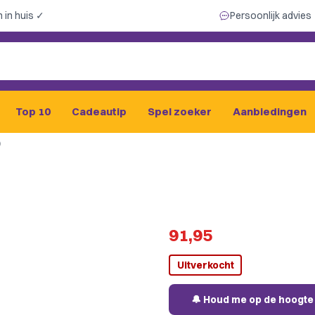
 in huis ✓
Persoonlijk advies
Top 10
Cadeautip
Spel zoeker
Aanbiedingen
)
91,95
Uitverkocht
🔔 Houd me op de hoogte