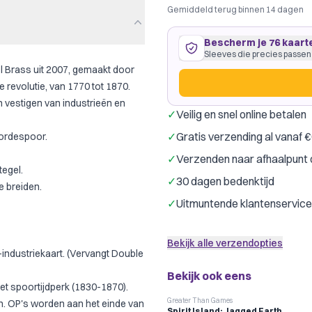
Gemiddeld terug binnen 14 dagen
Bescherm je 76 kaart
Sleeves die precies passen
l Brass uit 2007, gemaakt door
e revolutie, van 1770 tot 1870.
en vestigen van industrieën en
✓
Veilig en snel online betalen
76 kaarten
64
×
89
mm
✓
Gratis verzending al vanaf 
gordespoor.
past precies
·
Dragon Shield 
✓
Verzenden naar afhaalpunt 
Dragon Shield
G
Merk:
tegel.
✓
30 dagen bedenktijd
Kleur:
Transpar
e breiden.
✓
Uitmuntende klantenservice
Slechts € 0,14 per kaart
Bekijk alle verzendopties
-industriekaart. (Vervangt Double
Bekijk ook eens
het spoortijdperk (1830-1870).
Greater Than Games
. OP's worden aan het einde van
Spirit Island: Jagged Earth