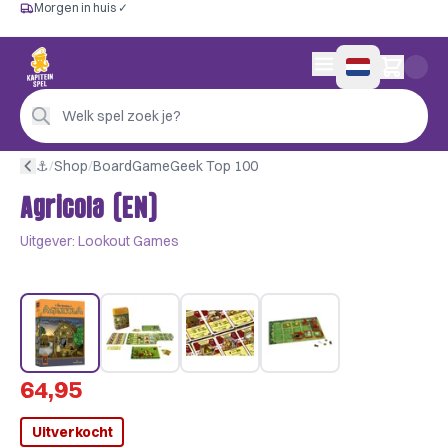
Morgen in huis ✓
Gratis vanaf €60
Morgen in huis ✓
Persoonlijk advies
0 artikelen in wink
4,9/5 —
200+ beoordelingen
Welk spel zoek je?
⚓︎
/
Shop
/
BoardGameGeek Top 100
Agricola (EN)
Uitgever:
Lookout Games
64,95
Uitverkocht