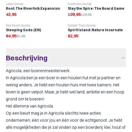
-
15
%
Leder Games
Contention Games
Root: The Riverfolk Expansion
Slay the Spire: The Board Game
43,95
109,95
129,95
-
13
%
Red Raven Games
Greater Than Games
Sleeping Gods (EN)
Spirit Island: Nature Incarnate
84,95
62,95
97,95
Beschrijving
Agricola, een boerenmeesterwerk
In Agricola ben je een boer in een houten hut met je partner en
weinig anders. Je hebt een houten huis met twee kamers. Het
leven is geen vetpot. Maar, je hebt wel land, ambitie en een hoop
grond om te boeren!
Het dilemma van Agricola
Op een beurt mag je in Agricola slechts twee acties
ondernemen, één voor jou en één voor de echtgenoot. Je hebt
alle mogelijkheden die je zal vinden op een boerderij: klei, hout of