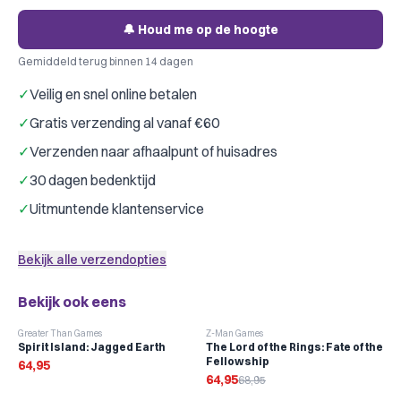
🔔 Houd me op de hoogte
Gemiddeld terug binnen 14 dagen
✓
Veilig en snel online betalen
✓
Gratis verzending al vanaf €60
✓
Verzenden naar afhaalpunt of huisadres
✓
30 dagen bedenktijd
✓
Uitmuntende klantenservice
Bekijk alle verzendopties
Bekijk ook eens
-
6
%
Greater Than Games
Z-Man Games
Spirit Island: Jagged Earth
The Lord of the Rings: Fate of the
Fellowship
64,95
64,95
68,95