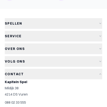
SPELLEN
Alle spellen
SERVICE
Nieuwe spellen
Verzending & levertijd
Aanbiedingen
OVER ONS
Retourneren
Bordspellen
Over Kapitein Spel
Algemene voorwaarden
Kaartspellen
VOLG ONS
Het Kapiteinsspel
Privacyverklaring
Partyspellen
Blog
Cookiebeleid
Kinderspellen
CONTACT
Spelreviews
Cookievoorkeuren
Familiespellen
Kapitein Spel
Spelregels
Strategische spellen
Mildijk 38
Contact
Top 10
4214 DS Vuren
Cadeautip
088 02 33 555
Spelzoeker