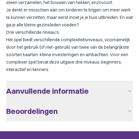
steen verzamelen; het bouwen van hekken; enzovoort.
Je denkt er misschien aan om kinderen te krijgen om meer werk
te kunnen verzetten, maar eerst moet je je huis uitbreiden. En wat
ga je alle kleine gezinsleden voeden?
Drie verschillende niveau's
Het spel biedt verschillende complexiteitsniveaus, voornamelijk
door het gebruik (of niet-gebruik) van twee van de belangrijkste
soorten kaarten: kleine investeringen en ambachten. Voor een
complexer spel bevat deze uitgave drie niveaus: beginners,
interactief en kenners.
Aanvullende informatie
Aantal Spelers
1 - 5
Beoordelingen
Leeftijd V.a.
12
Er zijn nog geen beoordelingen.
Speeltijd
> 60