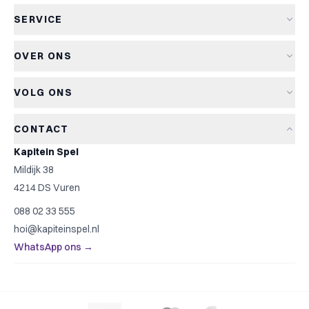
Alle spellen
SERVICE
Nieuwe spellen
Verzending & levertijd
Aanbiedingen
OVER ONS
Retourneren
Bordspellen
Over Kapitein Spel
Algemene voorwaarden
Kaartspellen
VOLG ONS
Het Kapiteinsspel
Privacyverklaring
Partyspellen
Blog
Cookiebeleid
Kinderspellen
CONTACT
Spelreviews
Cookievoorkeuren
Familiespellen
Kapitein Spel
Spelregels
Strategische spellen
Mildijk 38
Contact
Top 10
4214 DS Vuren
Cadeautip
088 02 33 555
Spelzoeker
hoi@kapiteinspel.nl
WhatsApp ons →