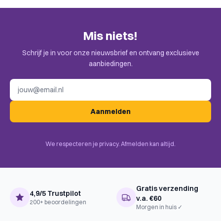
Mis niets!
Schrijf je in voor onze nieuwsbrief en ontvang exclusieve
aanbiedingen.
E-mailadres
Aanmelden
We respecteren je privacy. Afmelden kan altijd.
Gratis verzending
4,9/5 Trustpilot
v.a. €60
200+ beoordelingen
Morgen in huis ✓