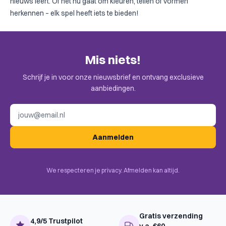
nieuws leert. Of het nu gaat om kleuren, tellen of vormen
herkennen – elk spel heeft iets te bieden!
Mis niets!
Schrijf je in voor onze nieuwsbrief en ontvang exclusieve
aanbiedingen.
E-mailadres
Aanmelden
We respecteren je privacy. Afmelden kan altijd.
Gratis verzending
4,9/5 Trustpilot