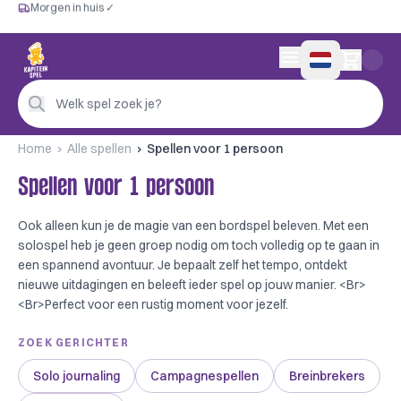
Morgen in huis ✓
Gratis vanaf €60
Morgen in huis ✓
Persoonlijk advies
0 artikelen in wink
4,9/5 —
200+ beoordelingen
Welk spel zoek je?
Home
Alle spellen
Spellen voor 1 persoon
Spellen voor 1 persoon
Ook alleen kun je de magie van een bordspel beleven. Met een
solospel heb je geen groep nodig om toch volledig op te gaan in
een spannend avontuur. Je bepaalt zelf het tempo, ontdekt
nieuwe uitdagingen en beleeft ieder spel op jouw manier. <Br>
<Br>Perfect voor een rustig moment voor jezelf.
ZOEK GERICHTER
Solo journaling
Campagnespellen
Breinbrekers