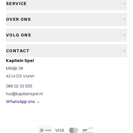
SERVICE
Nieuwe spellen
Verzending & levertijd
Aanbiedingen
OVER ONS
Retourneren
Bordspellen
Over Kapitein Spel
Algemene voorwaarden
Kaartspellen
VOLG ONS
Het Kapiteinsspel
Privacyverklaring
Partyspellen
Blog
Cookiebeleid
Kinderspellen
CONTACT
Spelreviews
Cookievoorkeuren
Familiespellen
Kapitein Spel
Spelregels
Strategische spellen
Mildijk 38
Contact
Top 10
4214 DS Vuren
Cadeautip
088 02 33 555
Spelzoeker
hoi@kapiteinspel.nl
WhatsApp ons →