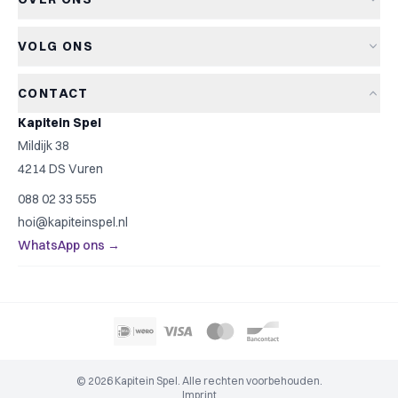
Retourneren
Bordspellen
Over Kapitein Spel
Algemene voorwaarden
Kaartspellen
VOLG ONS
Het Kapiteinsspel
Privacyverklaring
Partyspellen
Blog
Cookiebeleid
Kinderspellen
CONTACT
Spelreviews
Cookievoorkeuren
Familiespellen
Kapitein Spel
Spelregels
Strategische spellen
Mildijk 38
Contact
Top 10
4214 DS Vuren
Cadeautip
088 02 33 555
Spelzoeker
hoi@kapiteinspel.nl
WhatsApp ons →
© 2026 Kapitein Spel. Alle rechten voorbehouden.
Imprint