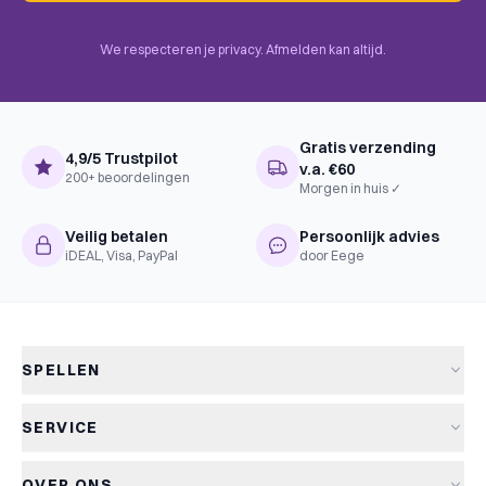
We respecteren je privacy. Afmelden kan altijd.
Gratis verzending
4,9/5 Trustpilot
v.a. €60
200+ beoordelingen
Morgen in huis ✓
Veilig betalen
Persoonlijk advies
iDEAL, Visa, PayPal
door Eege
SPELLEN
Alle spellen
SERVICE
Nieuwe spellen
Verzending & levertijd
Aanbiedingen
OVER ONS