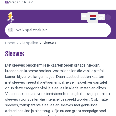
Morgen in huis ✓
Gratis vanaf €60
Morgen in huis ✓
Persoonlijk advies
0 artikelen in wink
4,9/5 —
200+ beoordelingen
Welk spel zoek je?
Home
Alle spellen
Sleeves
Sleeves
Met sleeves bescherm je je kaarten tegen slijtage, vlekken,
krassen en kromme hoeken. Vooral spellen die vaak op tafel
komen blijven zo langer netjes. Daarnaast schudden kaarten
met sleeves meestal prettiger en pak je ze makkelijker van tafel
op. In deze categorie vind je sleeves in allerlei maten en diktes.
Van dunne sleeves voor basisbescherming tot stevige premium
sleeves voor spellen die intensief gespeeld worden. Ook matte
sleeves, transparante sleeves en sleeves met gekleurde
achterkant vind je hier terug. Of je nu een groot campaign spel