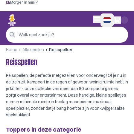
Morgen in huis ✓
Gratis vanaf €60
Morgen in huis ✓
Persoonlijk advies
0 artikelen in wink
4,9/5 —
200+ beoordelingen
Welk spel zoek je?
Home
Alle spellen
Reisspellen
Reisspellen
Reisspellen, de perfecte metgezellen voor onderweg! Of je nu in
de trein zit, kampeert in de regen of gewoon weinig ruimte hebt in
je koffer - onze collectie van meer dan 80 compacte games
zorgt overal voor entertainment. Deze handige, kleine spelletjes
nemen minimale ruimte in beslag maar bieden maximaal
speelplezier, zonder dat je bang hoeft te zijn voor kwijtgeraakte
spelstukken!
Toppers in deze categorie