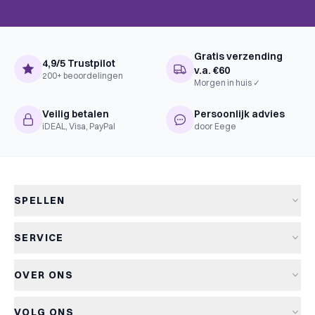
Gratis verzending
4,9/5 Trustpilot
v.a. €60
200+ beoordelingen
Morgen in huis ✓
Veilig betalen
Persoonlijk advies
iDEAL, Visa, PayPal
door Eege
SPELLEN
Alle spellen
SERVICE
Nieuwe spellen
Verzending & levertijd
Aanbiedingen
OVER ONS
Retourneren
Bordspellen
Over Kapitein Spel
Algemene voorwaarden
Kaartspellen
VOLG ONS