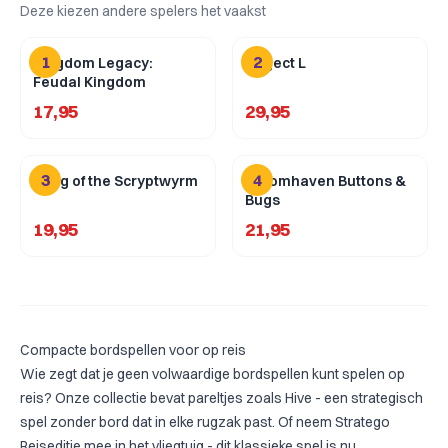
Deze kiezen andere spelers het vaakst
1
2
Kingdom Legacy:
Project L
Feudal Kingdom
17,95
29,95
3
4
Song of the Scryptwyrm
Gloomhaven Buttons &
Bugs
19,95
21,95
Compacte bordspellen voor op reis
Wie zegt dat je geen volwaardige
bordspellen
kunt spelen op
reis? Onze collectie bevat pareltjes zoals
Hive
- een strategisch
spel zonder bord dat in elke rugzak past. Of neem
Stratego
Reiseditie
mee in het vliegtuig - dit klassieke spel is nu