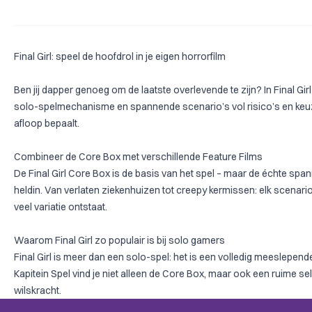
Final Girl: speel de hoofdrol in je eigen horrorfilm
Ben jij dapper genoeg om de laatste overlevende te zijn? In
Final Girl
solo-spelmechanisme en spannende scenario’s vol risico’s en keuzes, 
afloop bepaalt.
Combineer de Core Box met verschillende Feature Films
De
Final Girl Core Box
is de basis van het spel – maar de échte span
heldin. Van
verlaten ziekenhuizen
tot
creepy kermissen
: elk scenar
veel variatie ontstaat.
Waarom Final Girl zo populair is bij solo gamers
Final Girl is meer dan een solo-spel: het is een volledig meeslepen
Kapitein Spel vind je niet alleen de Core Box, maar ook een ruime sel
wilskracht.