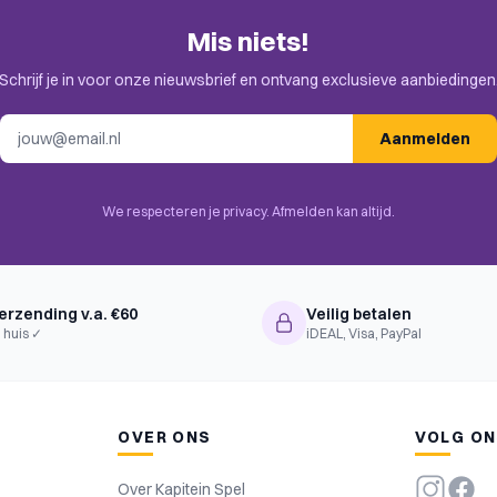
Mis niets!
Schrijf je in voor onze nieuwsbrief en ontvang exclusieve aanbiedingen
E-mailadres
Aanmelden
We respecteren je privacy. Afmelden kan altijd.
erzending v.a. €60
Veilig betalen
 huis ✓
iDEAL, Visa, PayPal
OVER ONS
VOLG O
Over Kapitein Spel