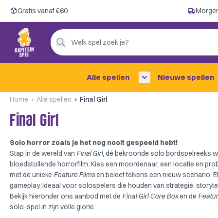
Gratis vanaf €60
Gratis vanaf €60
Morgen
Morgen in huis ✓
Persoonlijk advies
Welk spel zoek je?
4,9/5 —
200+ beoordelingen
Alle spellen
Nieuwe spellen
Home
Alle spellen
Final Girl
Final Girl
Solo horror zoals je het nog nooit gespeeld hebt!
Stap in de wereld van
Final Girl
, dé bekroonde solo bordspelreeks waa
bloedstollende horrorfilm. Kies een moordenaar, een locatie en pr
met de unieke
Feature Films
en beleef telkens een nieuw scenario. El
gameplay. Ideaal voor solospelers die houden van strategie, storytel
Bekijk hieronder ons aanbod met de
Final Girl Core Box
en de
Featur
solo-spel in zijn volle glorie.