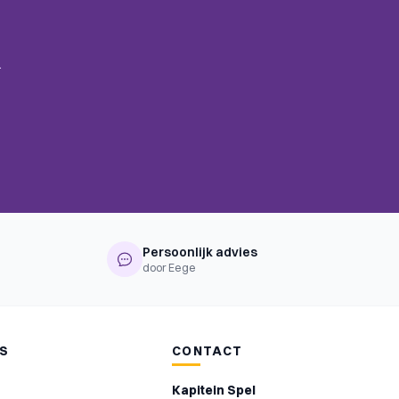
.
Persoonlijk advies
door Eege
NS
CONTACT
Kapitein Spel