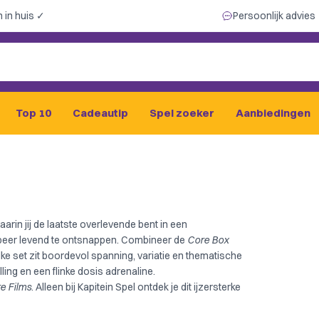
 in huis ✓
Persoonlijk advies
Top 10
Cadeautip
Spel zoeker
Aanbiedingen
rin jij de laatste overlevende bent in een
obeer levend te ontsnappen. Combineer de
Core Box
ke set zit boordevol spanning, variatie en thematische
ling en een flinke dosis adrenaline.
e Films
. Alleen bij Kapitein Spel ontdek je dit ijzersterke