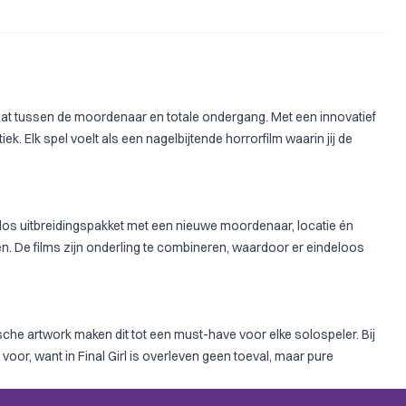
j staat tussen de moordenaar en totale ondergang. Met een innovatief
. Elk spel voelt als een nagelbijtende horrorfilm waarin jij de
n los uitbreidingspakket met een nieuwe moordenaar, locatie én
en. De films zijn onderling te combineren, waardoor er eindeloos
sche artwork maken dit tot een must-have voor elke solospeler. Bij
voor, want in Final Girl is overleven geen toeval, maar pure