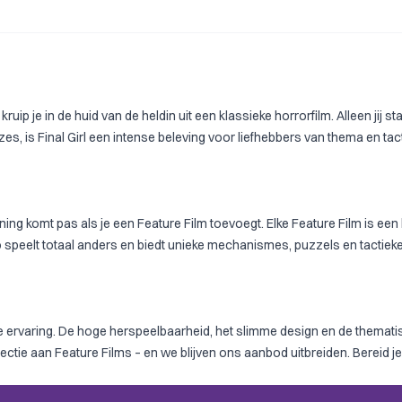
kruip je in de huid van de heldin uit een klassieke horrorfilm. Alleen ji
is Final Girl een intense beleving voor liefhebbers van thema en tactiek
ning komt pas als je een Feature Film toevoegt. Elke Feature Film is ee
io speelt totaal anders en biedt unieke mechanismes, puzzels en tactiek
de ervaring. De hoge herspeelbaarheid, het slimme design en de themati
ectie aan Feature Films – en we blijven ons aanbod uitbreiden. Bereid je 