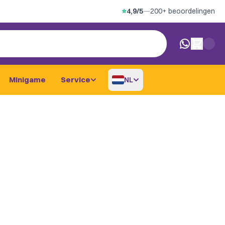
⭐
4,9/5
—
200+ beoordelingen
0 artikelen i
Minigame
Service
NL