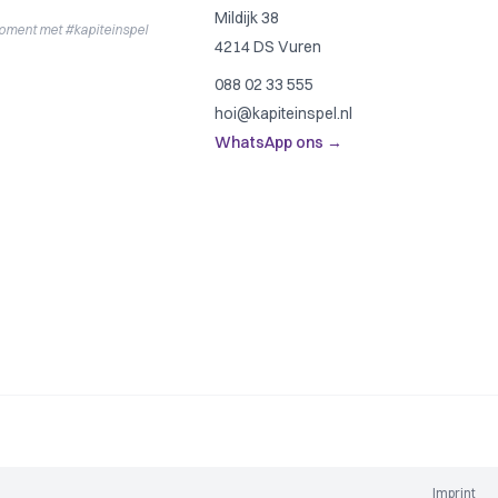
Mildijk 38
moment met #kapiteinspel
4214 DS Vuren
088 02 33 555
hoi@kapiteinspel.nl
WhatsApp ons →
Imprint