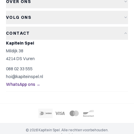
OVER ONS
Retourneren
Bordspellen
Over Kapitein Spel
Algemene voorwaarden
Kaartspellen
VOLG ONS
Het Kapiteinsspel
Privacyverklaring
Partyspellen
Blog
Cookiebeleid
Kinderspellen
CONTACT
Spelreviews
Cookievoorkeuren
Familiespellen
Kapitein Spel
Spelregels
Strategische spellen
Mildijk 38
Contact
Top 10
4214 DS Vuren
Cadeautip
088 02 33 555
Spelzoeker
hoi@kapiteinspel.nl
WhatsApp ons →
© 2026 Kapitein Spel. Alle rechten voorbehouden.