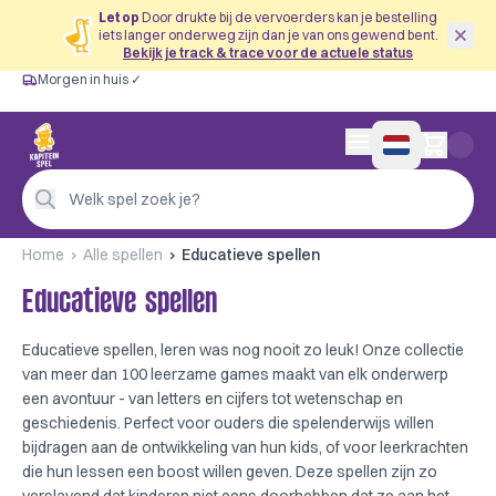
Let op
Door drukte bij de vervoerders kan je bestelling
iets langer onderweg zijn dan je van ons gewend bent.
Bekijk je track & trace voor de actuele status
Morgen in huis ✓
Gratis vanaf €60
Morgen in huis ✓
Persoonlijk advies
0 artikelen in wink
4,9/5 —
200+ beoordelingen
Welk spel zoek je?
Home
Alle spellen
Educatieve spellen
Educatieve spellen
Educatieve spellen, leren was nog nooit zo leuk! Onze collectie
van meer dan 100 leerzame games maakt van elk onderwerp
een avontuur - van letters en cijfers tot wetenschap en
geschiedenis. Perfect voor ouders die spelenderwijs willen
bijdragen aan de ontwikkeling van hun kids, of voor leerkrachten
die hun lessen een boost willen geven. Deze spellen zijn zo