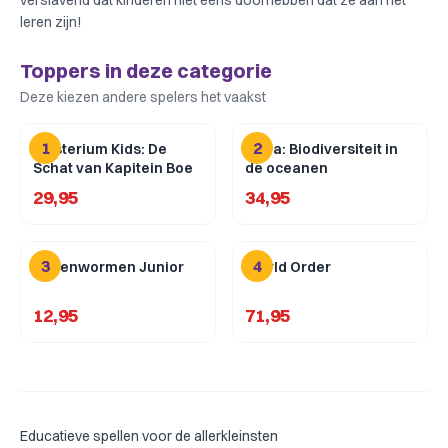
verslavend dat kinderen niet eens doorhebben dat ze aan het
leren zijn!
Toppers in deze categorie
Deze kiezen andere spelers het vaakst
1
2
Mysterium Kids: De
Aqua: Biodiversiteit in
Schat van Kapitein Boe
de oceanen
29,95
34,95
3
4
Regenwormen Junior
World Order
12,95
71,95
Educatieve spellen voor de allerkleinsten