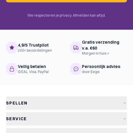
We respecteren je privacy. Afmelden kan altijd.
Gratis verzending
4,9/5 Trustpilot
v.a. €60
200+ beoordelingen
Morgen in huis ✓
Veilig betalen
Persoonlijk advies
iDEAL, Visa, PayPal
door Eege
SPELLEN
Alle spellen
SERVICE
Nieuwe spellen
Verzending & levertijd
Aanbiedingen