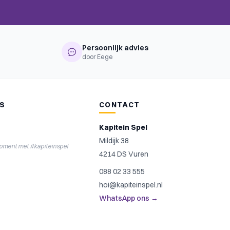
Persoonlijk advies
door Eege
NS
CONTACT
Kapitein Spel
Mildijk 38
moment met #kapiteinspel
4214 DS Vuren
088 02 33 555
hoi@kapiteinspel.nl
WhatsApp ons →