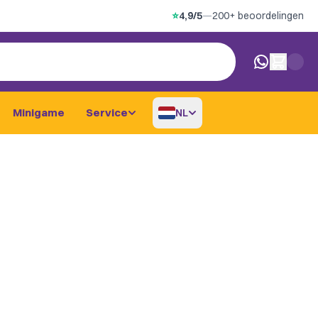
⭐
4,9/5
—
200+ beoordelingen
0 artikelen i
Minigame
Service
NL