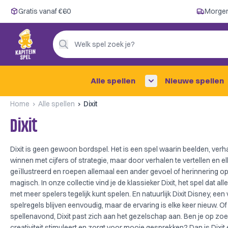
Gratis vanaf €60
Gratis vanaf €60
Morgen
Morgen in huis ✓
Persoonlijk advies
Welk spel zoek je?
4,9/5 —
200+ beoordelingen
Alle spellen
Nieuwe spellen
Home
Alle spellen
Dixit
Dixit
Dixit is geen gewoon bordspel. Het is een spel waarin beelden, verha
winnen met cijfers of strategie, maar door verhalen te vertellen en el
geïllustreerd en roepen allemaal een ander gevoel of herinnering op.
magisch. In onze collectie vind je de klassieker
Dixit
, het spel dat al
met meer spelers tegelijk kunt spelen. En natuurlijk
Dixit Disney
, een
spelregels blijven eenvoudig, maar de ervaring is elke keer nieuw. Of
spellenavond, Dixit past zich aan het gezelschap aan. Ben je op zo
creativiteit stimuleert en zorgt voor mooie gesprekken? Dan is Dixit e