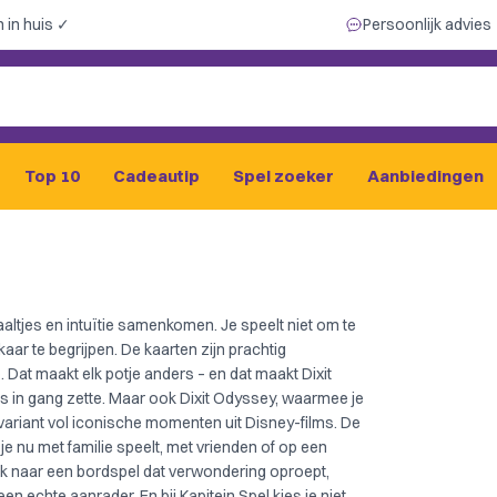
 in huis ✓
Persoonlijk advies
Top 10
Cadeautip
Spel zoeker
Aanbiedingen
altjes en intuïtie samenkomen. Je speelt niet om te
kaar te begrijpen. De kaarten zijn prachtig
 Dat maakt elk potje anders – en dat maakt Dixit
les in gang zette. Maar ook
Dixit Odyssey
, waarmee je
 variant vol iconische momenten uit Disney-films. De
 je nu met familie speelt, met vrienden of op een
ek naar een bordspel dat verwondering oproept,
en echte aanrader. En bij Kapitein Spel kies je niet