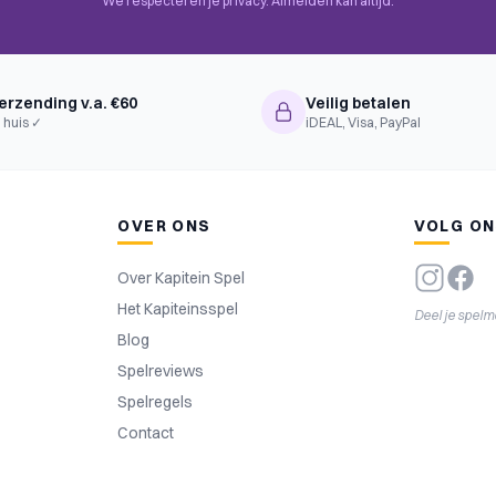
We respecteren je privacy. Afmelden kan altijd.
erzending v.a. €60
Veilig betalen
 huis ✓
iDEAL, Visa, PayPal
OVER ONS
VOLG O
Over Kapitein Spel
Het Kapiteinsspel
Deel je spel
Blog
Spelreviews
Spelregels
Contact