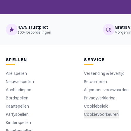
4,9/5 Trustpilot
Gratis v
200+ beoordelingen
Morgen in
SPELLEN
SERVICE
Alle spellen
Verzending & levertijd
Nieuwe spellen
Retourneren
Aanbiedingen
Algemene voorwaarden
Bordspellen
Privacyverklaring
Kaartspellen
Cookiebeleid
Partyspellen
Cookievoorkeuren
Kinderspellen
Familiespellen