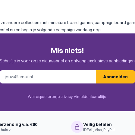
nze andere collecties met
miniature board games
,
campaign board ga
Bestel nu en begin je volgende campaign vandaag nog.
Mis niets!
Schrijf je in voor onze nieuwsbrief en ontvang exclusieve aanbiedingen
E-mailadres
Aanmelden
We respecteren je privacy. Afmelden kan altijd.
erzending v.a. €60
Veilig betalen
 huis ✓
iDEAL, Visa, PayPal