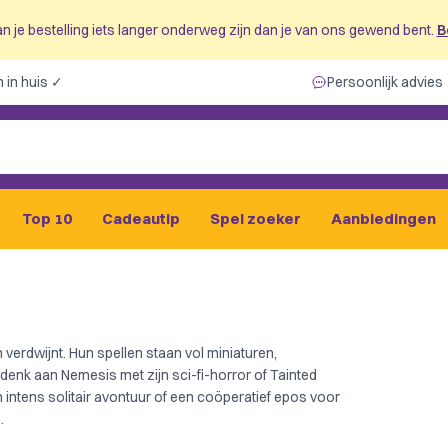
n je bestelling iets langer onderweg zijn dan je van ons gewend bent.
B
 in huis ✓
Persoonlijk advies
Top 10
Cadeautip
Spel zoeker
Aanbiedingen
 verdwijnt. Hun spellen staan vol miniaturen,
denk aan Nemesis met zijn sci-fi-horror of Tainted
n intens solitair avontuur of een coöperatief epos voor
.