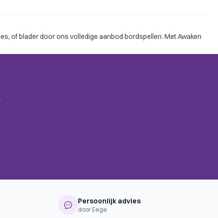
mes
, of blader door ons volledige aanbod
bordspellen
. Met Awaken
.
Persoonlijk advies
door Eege