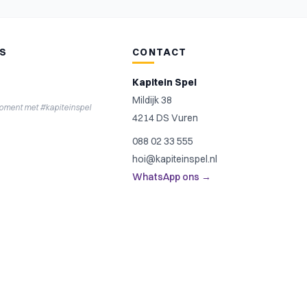
NS
CONTACT
Kapitein Spel
Mildijk 38
moment met #kapiteinspel
4214 DS Vuren
088 02 33 555
hoi@kapiteinspel.nl
WhatsApp ons →