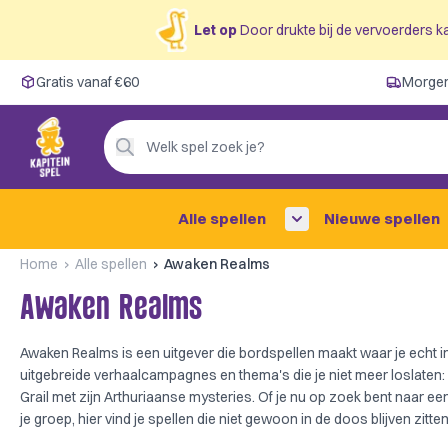
Let op
Door drukte bij de vervoerders ka
Gratis vanaf €60
Gratis vanaf €60
Morgen
Morgen in huis ✓
Persoonlijk advies
Welk spel zoek je?
4,9/5 —
200+ beoordelingen
Alle spellen
Nieuwe spellen
Home
Alle spellen
Awaken Realms
Awaken Realms
Awaken Realms is een uitgever die bordspellen maakt waar je echt in
uitgebreide verhaalcampagnes en thema's die je niet meer loslaten: 
Grail met zijn Arthuriaanse mysteries. Of je nu op zoek bent naar ee
je groep, hier vind je spellen die niet gewoon in de doos blijven zitten