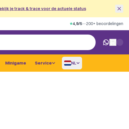
ekijk je track & trace voor de actuele status
⭐
4,9/5
—
200+ beoordelingen
0 artikelen i
Minigame
Service
NL