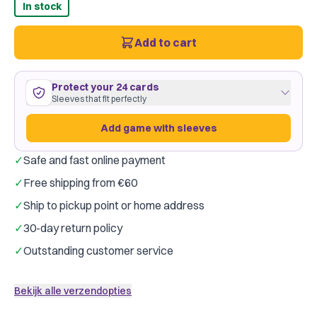
In stock
Add to cart
Protect your 24 cards
Sleeves that fit perfectly
Add game with sleeves
✓
Safe and fast online payment
24 cards
80
×
80
mm
✓
Free shipping from €60
fits perfectly
·
GameGenic Lime
·
1 pack
✓
Ship to pickup point or home address
Just €0.16 per card
✓
30-day return policy
Add game with sleeves
✓
Outstanding customer service
Bekijk alle verzendopties