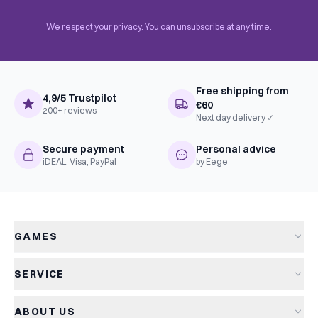
Complexiteit
Instapper
Taal
Nederlands
We respect your privacy. You can unsubscribe at any time.
Free shipping from
4,9/5 Trustpilot
€60
200+ reviews
Next day delivery ✓
Secure payment
Personal advice
iDEAL, Visa, PayPal
by Eege
GAMES
All games
SERVICE
New arrivals
Shipping & delivery
Sale
ABOUT US