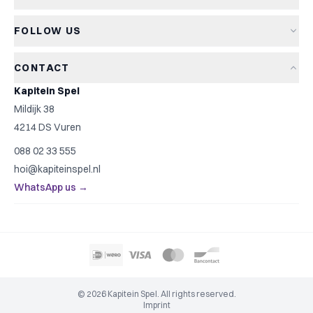
Returns
Board games
About Kapitein Spel
Terms and conditions
Card games
FOLLOW US
The Captain's Game
Privacy policy
Party games
Blog
Cookie policy
Kids games
CONTACT
Game reviews
Cookie settings
Family games
Kapitein Spel
Game rules
Strategy games
Mildijk 38
Contact
Top 10
4214 DS Vuren
Gift ideas
088 02 33 555
Game finder
hoi@kapiteinspel.nl
WhatsApp us →
© 2026 Kapitein Spel. All rights reserved.
Imprint