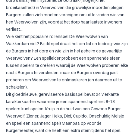
dorp dankzij een mysterieuze oorzaak (mogelijk het
broeikaseffect) in Weerwolven die gruwelijke moorden plegen.
Burgers zullen zich moeten verenigen om uit te vinden wie van
hen Weerwolven zijn, voordat het dorp haar laatste inwoners
verliest...
Wie kent het populaire rollenspel De Weerwolven van
Wakkerdam niet? Bij dit spel draait het om list en bedrog: wie zijn
de Burgers in het dorp en wie zijn in het geheim de gevaarlijke
Weerwolven? Een spelleider probeert een spannende sfeer
tussen spelers te creëren waarbij de Weerwolven proberen elke
nacht Burgers te verslinden, maar de Burgers overdag juist
proberen om Weerwolven te ontmaskeren (en daarmee uit te
schakelen).
Dit gloednieuwe, gereviseerde basisspel bevat 24 vierkante
karakterkaarten waarmee je een spannend spel met 8-18
spelers kunt spelen. Kruip in de huid van een Gewone Burger,
Weerwolf, Ziener, Jager, Heks, Dief, Cupido, Onschuldig Meisje
en speel een spannend spel! Maar pas op voor de
Burgemeester, want die heeft een extra stem tijdens het spel.