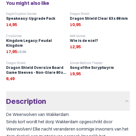
You might also like
Eagle Gryphon Games
Dragon Shield
Speakeasy: Upgrade Pack
Dragon Shield Clear 63 x 88 mm
14,95
10,95
-
10
%
FryxGames
999 Games
Kingdom Legacy: Feudal
Wie is de ezel?
Kingdom
12,95
17,95
19,95
Dragon Shield
Almost Bedtime Theater
Dragon Shield Oversize Board
Song of the Scryptwyrm
Game Sleeves - Non-Glare 80 x
19,95
120 mm (100 stuks)
8,49
Description
De Weerwolven van Wakkerdam
Sinds kort wordt het dorp Wakkerdam opgeschrikt door
Weerwolven! Elke nacht veranderen sommige inwoners van het