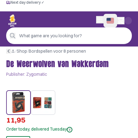
Next day delivery ✓
Free from €60
Next day delivery ✓
Personal advice
0 items in cart
4,9/5 —
200+ reviews
What game are you looking for?
⚓︎
/
Shop
/
Bordspellen voor 8 personen
De Weerwolven van Wakkerdam
Publisher:
Zygomatic
11,95
Order today, delivered Tuesday
i