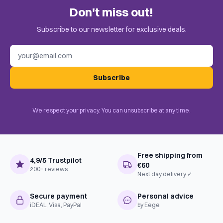
BoardGameGeek
Only customers who bought this game can leave a review.
Children's Game, Party Game, Real-
Don't miss out!
Categories
Check the invitation in your email.
time
Subscribe to our newsletter for exclusive deals.
Uitgever
999 Games
Email address
BoardGameGeek
Pattern Recognition, Player
Mechanics
Elimination
Subscribe
Complexiteit
Instapper
Taal
Nederlands
We respect your privacy. You can unsubscribe at any time.
Free shipping from
4,9/5 Trustpilot
€60
200+ reviews
Next day delivery ✓
Secure payment
Personal advice
iDEAL, Visa, PayPal
by Eege