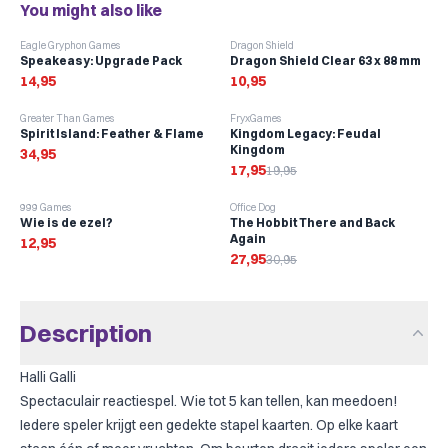
You might also like
Eagle Gryphon Games
Dragon Shield
Speakeasy: Upgrade Pack
Dragon Shield Clear 63 x 88 mm
14,95
10,95
-
10
%
Greater Than Games
FryxGames
Spirit Island: Feather & Flame
Kingdom Legacy: Feudal
Kingdom
34,95
17,95
19,95
-
10
%
999 Games
Office Dog
Wie is de ezel?
The Hobbit There and Back
Again
12,95
27,95
30,95
Description
Halli Galli
Spectaculair reactiespel. Wie tot 5 kan tellen, kan meedoen!
Iedere speler krijgt een gedekte stapel kaarten. Op elke kaart