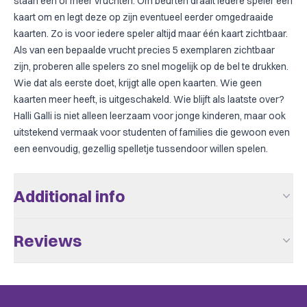
staan één of meer vruchten. Om beurten draait iedere speler een
kaart om en legt deze op zijn eventueel eerder omgedraaide
kaarten. Zo is voor iedere speler altijd maar één kaart zichtbaar.
Als van een bepaalde vrucht precies 5 exemplaren zichtbaar
zijn, proberen alle spelers zo snel mogelijk op de bel te drukken.
Wie dat als eerste doet, krijgt alle open kaarten. Wie geen
kaarten meer heeft, is uitgeschakeld. Wie blijft als laatste over?
Halli Galli is niet alleen leerzaam voor jonge kinderen, maar ook
uitstekend vermaak voor studenten of families die gewoon even
een eenvoudig, gezellig spelletje tussendoor willen spelen.
Additional info
Aantal Spelers
2 - 6
Reviews
Leeftijd V.a.
6
There are no reviews yet.
Speeltijd
+/- 15
Action / Dexterity, Card Game,