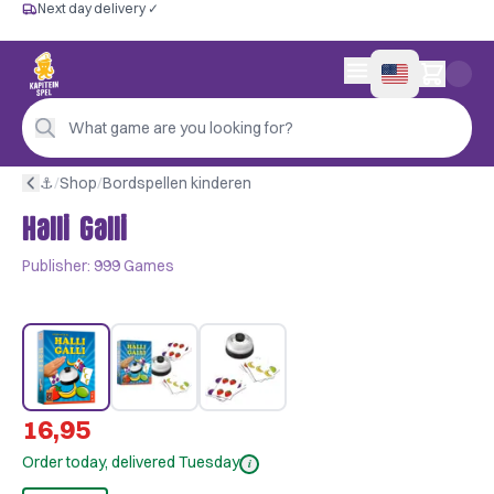
Next day delivery ✓
Free from €60
Next day delivery ✓
Personal advice
0 items in cart
4,9/5 —
200+ reviews
What game are you looking for?
⚓︎
/
Shop
/
Bordspellen kinderen
Halli Galli
Publisher:
999 Games
16,95
Order today, delivered Tuesday
i