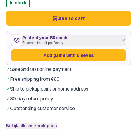
In stock
Add to cart
Protect your 56 cards
Sleeves that fit perfectly
Add game with sleeves
✓
Safe and fast online payment
56 cards
55
×
87
mm
✓
Free shipping from €60
roomy fit
·
GameGenic Green
·
2 packs
✓
Ship to pickup point or home address
Gamegenic
Dragon Shield
Brand:
✓
30-day return policy
Just €0.14 per card
✓
Outstanding customer service
Add game with sleeves
Bekijk alle verzendopties