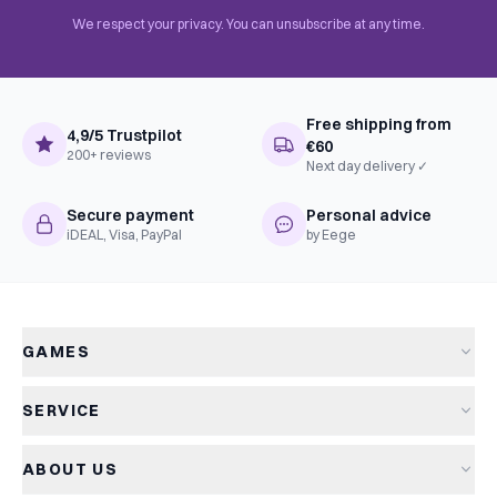
We respect your privacy. You can unsubscribe at any time.
Free shipping from
4,9/5 Trustpilot
€60
200+ reviews
Next day delivery ✓
Secure payment
Personal advice
iDEAL, Visa, PayPal
by Eege
GAMES
All games
SERVICE
New arrivals
Shipping & delivery
Sale
ABOUT US
Returns
Board games