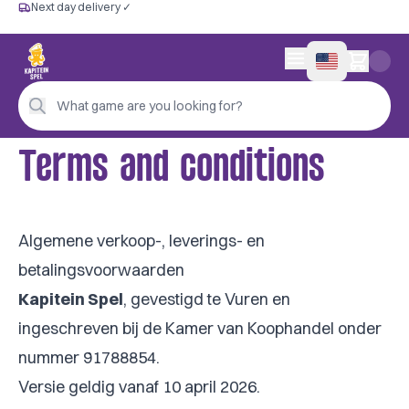
Next day delivery ✓
Free from €60
Next day delivery ✓
Personal advice
0 items in cart
4,9/5 —
200+ reviews
What game are you looking for?
Terms and conditions
Algemene verkoop-, leverings- en
betalingsvoorwaarden
Kapitein Spel
, gevestigd te Vuren en
ingeschreven bij de Kamer van Koophandel onder
nummer 91788854.
Versie geldig vanaf 10 april 2026.