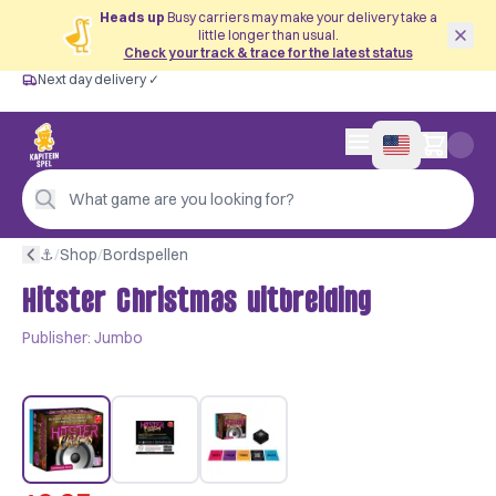
Heads up
Busy carriers may make your delivery take a
little longer than usual.
Check your track & trace for the latest status
Next day delivery ✓
Free from €60
Next day delivery ✓
Personal advice
0 items in cart
4,9/5 —
200+ reviews
What game are you looking for?
⚓︎
/
Shop
/
Bordspellen
Hitster Christmas uitbreiding
Publisher:
Jumbo