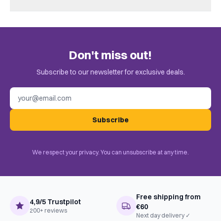
Complexiteit
Instapper
There are no reviews yet.
Leeftijd V.a.
10+
Speeltijd
+/- 30
Only customers who bought this game can leave a review.
Don't miss out!
Check the invitation in your email.
Uitgever
Jumbo
Subscribe to our newsletter for exclusive deals.
Taal
Nederlands
Email address
BoardGameGeek
Music, Party Game, Trivia,
Categories
Expansion for Base-game
Subscribe
We respect your privacy. You can unsubscribe at any time.
Free shipping from
4,9/5 Trustpilot
€60
200+ reviews
Next day delivery ✓