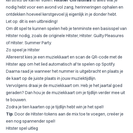
kersthits de kamer vullen.
Hitster Christmas
is alles wat je
nodig hebt voor een avond vol zang, herinneringen ophalen en
ontdekken hoeveel kerstgevoel jij eigenlijk in je donder hebt.
Let op: dit is een uitbreiding!
Om dit spel te kunnen spelen heb je tenminste een basisspel van
Hitster nodig, zoals de
originele Hitster
,
Hitster: Guilty Pleasures
of
Hitster: Summer Party
.
Zo speel je Hitster
Allereerst kies je een muziekkaart en scan de QR-code met de
Hitster app om het lied automatisch af te spelen op Spotify.
Daarna raad je wanneer het nummer is uitgebracht en plaats je
de kaart op de juiste plaats in jouw muziektijdlijn.
Vervolgens draai je de muziekkaart om. Heb je het jaartal goed
geraden? Dan hou je de muziekkaart om je tijdlijn verder mee uit
te bouwen.
Zodra je tien kaarten op je tijdlijn hebt win je het spel!
Tip
: Door de Hitster-tokens aan de mix toe te voegen, creëer je
een nog spannender spel!
Hitster spel uitleg