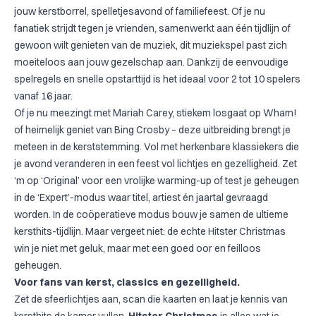
jouw kerstborrel, spelletjesavond of familiefeest. Of je nu
fanatiek strijdt tegen je vrienden, samenwerkt aan één tijdlijn of
gewoon wilt genieten van de muziek, dit muziekspel past zich
moeiteloos aan jouw gezelschap aan. Dankzij de eenvoudige
spelregels en snelle opstarttijd is het ideaal voor 2 tot 10 spelers
vanaf 16 jaar.
Of je nu meezingt met Mariah Carey, stiekem losgaat op Wham!
of heimelijk geniet van Bing Crosby – deze uitbreiding brengt je
meteen in de kerststemming. Vol met herkenbare klassiekers die
je avond veranderen in een feest vol lichtjes en gezelligheid. Zet
‘m op ‘Original’ voor een vrolijke warming-up of test je geheugen
in de ‘Expert’-modus waar titel, artiest én jaartal gevraagd
worden. In de coöperatieve modus bouw je samen de ultieme
kersthits-tijdlijn. Maar vergeet niet: de echte Hitster Christmas
win je niet met geluk, maar met een goed oor en feilloos
geheugen.
Voor fans van kerst, classics en gezelligheid.
Zet de sfeerlichtjes aan, scan die kaarten en laat je kennis van