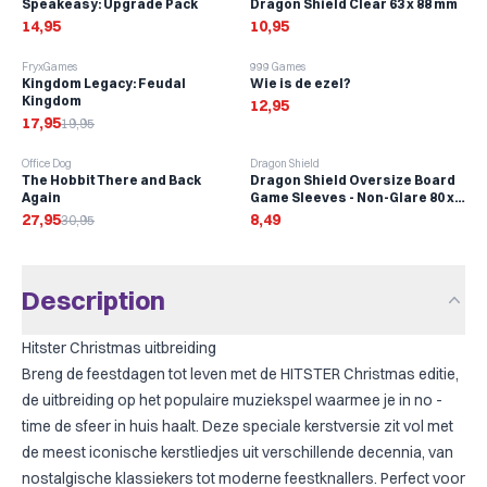
Speakeasy: Upgrade Pack
Dragon Shield Clear 63 x 88 mm
14,95
10,95
-
10
%
FryxGames
999 Games
Kingdom Legacy: Feudal
Wie is de ezel?
Kingdom
12,95
17,95
19,95
-
10
%
Office Dog
Dragon Shield
The Hobbit There and Back
Dragon Shield Oversize Board
Again
Game Sleeves - Non-Glare 80 x
120 mm (100 stuks)
27,95
8,49
30,95
Description
Hitster Christmas uitbreiding
Breng de feestdagen tot leven met de HITSTER Christmas editie,
de uitbreiding op het populaire muziekspel waarmee je in no -
time de sfeer in huis haalt. Deze speciale kerstversie zit vol met
de meest iconische kerstliedjes uit verschillende decennia, van
nostalgische klassiekers tot moderne feestknallers. Perfect voor