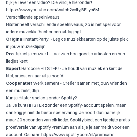
Kijk je liever een video? Die vind je hieronder!
https://www.youtube.com/watch?v=IfyjBELyc6M
Verschillende speelniveaus
Hitster heeft verschillende speelniveaus, zo is het spel voor
iedere muziekliefhebber een uitdaging!
Original
Instant Party! - Leg de muziekkaarten op de juiste plek
in jouw muziektijdlijn.
Pro
Jij kent je muziek! - Laat zien hoe goed je artiesten en hun
liedjes kent.
Expert
Hardcore HITSTER! - Je houdt van muziek en kent de
titel, artiest en jaar uit je hoofd!
Coöperatief
Werk samen! - Creëer samen met jouw vrienden
één muziektijdlijn.
Kun je Hitster spelen zonder Spotify?
Ja. Je kunt HITSTER zonder een Spotify-account spelen, maar
dan krijg je niet de beste spelervaring. Je hoort dan namelijk
maar 20 seconden van elk liedje. Spotify biedt een tijdelijke gratis
proefversie van Spotify Premium aan als je je aanmeldt voor een
account. Ga naar:
https://www.spotify.com/nl/premium/