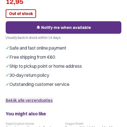
12,95
Out of stock
🔔 Notify me when available
Usually back in stock within 14 days
✓
Safe and fast online payment
✓
Free shipping from €60
✓
Ship to pickup point or home address
✓
30-day return policy
✓
Outstanding customer service
Bekijk alle verzendopties
You might also like
Eagle Gryphon Games
Dragon Shield