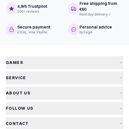
Free shipping from
4,9/5 Trustpilot
€60
200+ reviews
Next day delivery ✓
Secure payment
Personal advice
iDEAL, Visa, PayPal
by Eege
GAMES
All games
SERVICE
New arrivals
Shipping & delivery
Sale
ABOUT US
Returns
Board games
About Kapitein Spel
Terms and conditions
Card games
FOLLOW US
The Captain's Game
Privacy policy
Party games
Blog
Cookie policy
Kids games
CONTACT
Game reviews
Cookie settings