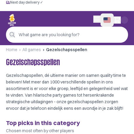
Next day delivery ✓
Free from €60
Next day delivery ✓
Personal advice
0 items in cart
4,9/5 —
200+ reviews
What game are you looking for?
Home
All games
Gezelschapsspellen
Gezelschapsspellen
Gezelschapspellen, dé ultieme manier om samen quality time te
beleven! Met meer dan 1000 verschillende spellen in ons
assortiment is er voor elke groep, leeftijd en gelegenheid wel wat
te vinden. Van hilarische party games tot hersenkrakende
strategische uitdagingen - onze gezelschapspellen zorgen
ervoor dat je telefoon eindelijk eens een avondje in je zak blijft!
Top picks in this category
Chosen most often by other players