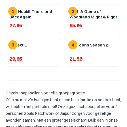
1
2
The Hobbit There and
Root: A Game of
Back Again
Woodland Might & Right
27,95
65,95
3
4
Project L
FlipToons Season 2
29,95
21,59
Gezelschapspellen voor elke groepsgrootte
Of je nu met z'n tweetjes bent of een hele familie op bezoek hebt,
wij hebben het perfecte spel! Onze
gezelschapsspellen voor 2
personen
zoals
Patchwork
of
Jaipur
zorgen voor gezellige
avonden samen. Met een groter gezelschap? Duik dan in onze