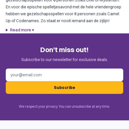
gezelschapsspellen voor 6 personen
zoals
Dixit
of
Mysterium
.
En voor die epische spelletjesavond met de hele vriendengroep
hebben we
gezelschapsspellen voor 8 personen
zoals
Camel
Up
of
Codenames
. Zo staat er nooit iemand aan de zijlijn!
Read more
▾
Don't miss out!
Subscribe to our newsletter for exclusive deals.
Email address
Subscribe
We respect your privacy. You can unsubscribe at any time.