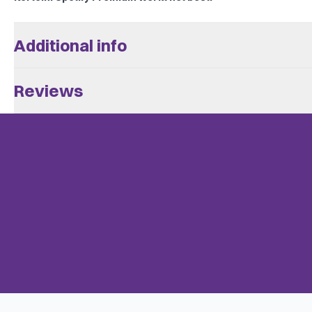
Additional info
Aantal Spelers
2 - 10
Reviews
Leeftijd V.a.
16
There are no reviews yet.
Speeltijd
+/- 30
BoardGameGeek
Only customers who bought this game can leave a review. Check th
Card Game, Music, Party Game, 
Categories
Uitgever
Jumbo
Complexiteit
Instapper
Taal
Nederlands