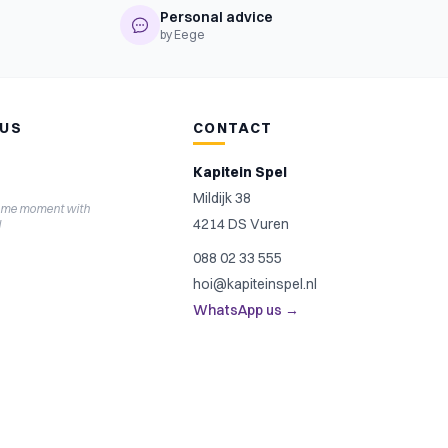
Personal advice
by Eege
 US
CONTACT
Kapitein Spel
Mildijk 38
ame moment with
4214 DS Vuren
l
088 02 33 555
hoi@kapiteinspel.nl
WhatsApp us →