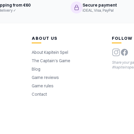
ipping from €60
Secure payment
delivery ✓
iDEAL, Visa, PayPal
ABOUT US
FOLLOW
About Kapitein Spel
The Captain's Game
Share your g
#kapiteinspe
Blog
Game reviews
Game rules
Contact