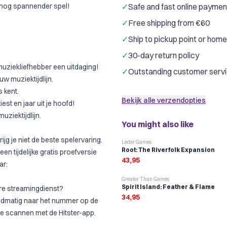
n nog spannender spel!
✓
Safe and fast online paymen
✓
Free shipping from €60
✓
Ship to pickup point or hom
✓
30-day return policy
 muziekliefhebber een uitdaging!
✓
Outstanding customer serv
uw muziektijdlijn.
s kent.
Bekijk alle verzendopties
est en jaar uit je hoofd!
ziektijdlijn.
You might also like
jg je niet de beste spelervaring.
Leder Games
Root: The Riverfolk Expansion
en tijdelijke gratis proefversie
43,95
ar:
Greater Than Games
Spirit Island: Feather & Flame
ere streamingdienst?
34,95
andmatig naar het nummer op de
 te scannen met de Hitster-app.