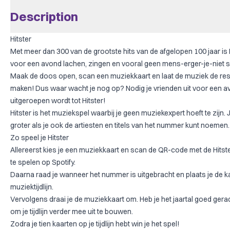
Description
Hitster
Met meer dan 300 van de grootste hits van de afgelopen 100 jaar is H
voor een avond lachen, zingen en vooral geen mens-erger-je-niet s
Maak de doos open, scan een muziekkaart en laat de muziek de rest
maken! Dus waar wacht je nog op? Nodig je vrienden uit voor een av
uitgeroepen wordt tot Hitster!
Hitster is het muziekspel waarbij je geen muziekexpert hoeft te zijn
groter als je ook de artiesten en titels van het nummer kunt noemen.
Zo speel je Hitster
Allereerst kies je een muziekkaart en scan de QR-code met de Hitst
te spelen op Spotify.
Daarna raad je wanneer het nummer is uitgebracht en plaats je de kaa
muziektijdlijn.
Vervolgens draai je de muziekkaart om. Heb je het jaartal goed ger
om je tijdlijn verder mee uit te bouwen.
Zodra je tien kaarten op je tijdlijn hebt win je het spel!