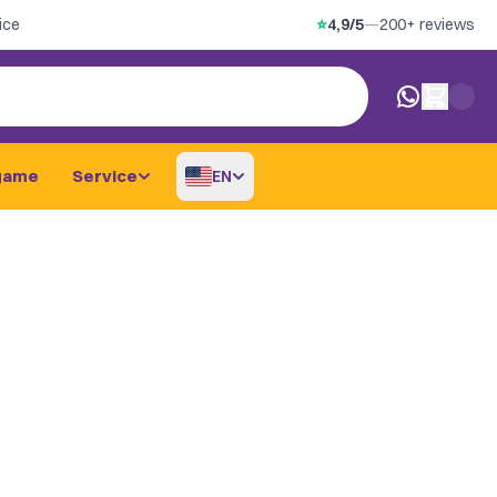
ice
⭐
4,9/5
—
200+ reviews
0 items in car
game
Service
EN