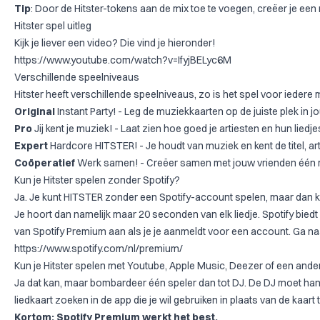
Tip
: Door de Hitster-tokens aan de mix toe te voegen, creëer je ee
Hitster spel uitleg
Kijk je liever een video? Die vind je hieronder!
https://www.youtube.com/watch?v=IfyjBELyc6M
Verschillende speelniveaus
Hitster heeft verschillende speelniveaus, zo is het spel voor iedere
Original
Instant Party! - Leg de muziekkaarten op de juiste plek in jo
Pro
Jij kent je muziek! - Laat zien hoe goed je artiesten en hun liedje
Expert
Hardcore HITSTER! - Je houdt van muziek en kent de titel, arti
Coöperatief
Werk samen! - Creëer samen met jouw vrienden één mu
Kun je Hitster spelen zonder Spotify?
Ja. Je kunt HITSTER zonder een Spotify-account spelen, maar dan kri
Je hoort dan namelijk maar 20 seconden van elk liedje. Spotify biedt e
van Spotify Premium aan als je je aanmeldt voor een account. Ga na
https://www.spotify.com/nl/premium/
Kun je Hitster spelen met Youtube, Apple Music, Deezer of een and
Ja dat kan, maar bombardeer één speler dan tot DJ. De DJ moet h
liedkaart zoeken in de app die je wil gebruiken in plaats van de kaart
Kortom: Spotify Premium werkt het best.