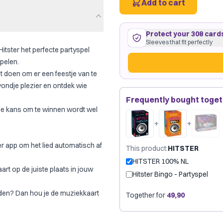
Add to cart
Protect your 308 card
Sleeves that fit perfectly
itster het perfecte partyspel
pelen.
 doen om er een feestje van te
ondje plezier en ontdek wie
308 cards
65
×
65
mm
Frequently bought toge
roomy fit
·
Dragon Shield Squ
. Je kans om te winnen wordt wel
Dragon Shield
G
Brand:
+
+
Just €0.08 per card
er app om het lied automatisch af
This product
:
HITSTER
HITSTER 100% NL
rt op de juiste plaats in jouw
Hitster Bingo - Partyspel
aden? Dan hou je de muziekkaart
Together for
49,90