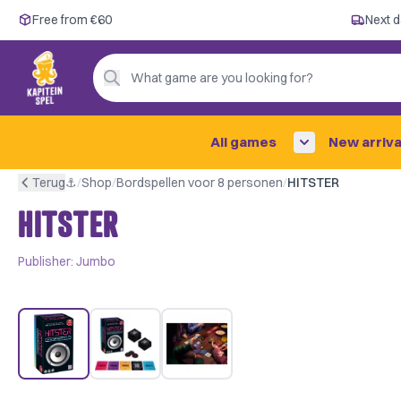
Free from €60
Free from €60
Next d
Next day delivery ✓
Personal advice
What game are you looking for?
4,9/5 —
200+ reviews
All games
New arriva
Terug
⚓︎
/
Shop
/
Bordspellen voor 8 personen
/
HITSTER
HITSTER
Publisher:
Jumbo