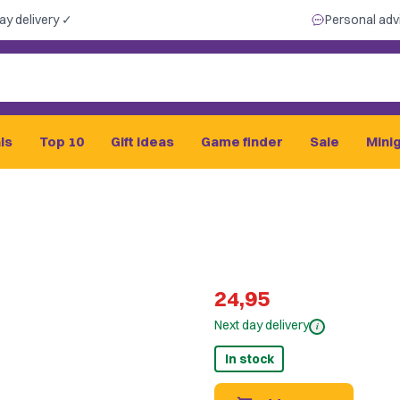
ay delivery ✓
Personal adv
ls
Top 10
Gift ideas
Game finder
Sale
Mini
24,95
Next day delivery
i
In stock