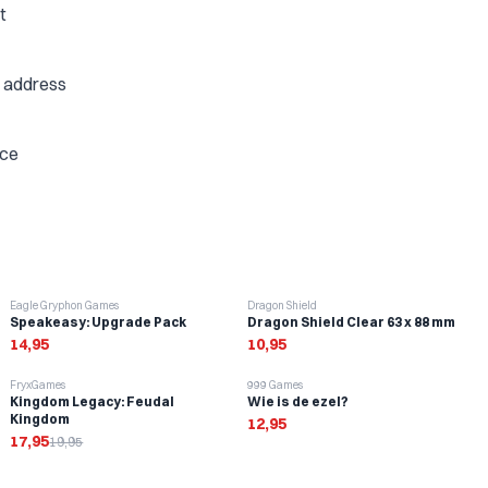
t
e address
ice
Eagle Gryphon Games
Dragon Shield
Speakeasy: Upgrade Pack
Dragon Shield Clear 63 x 88 mm
14,95
10,95
-
10
%
FryxGames
999 Games
Kingdom Legacy: Feudal
Wie is de ezel?
Kingdom
12,95
17,95
19,95