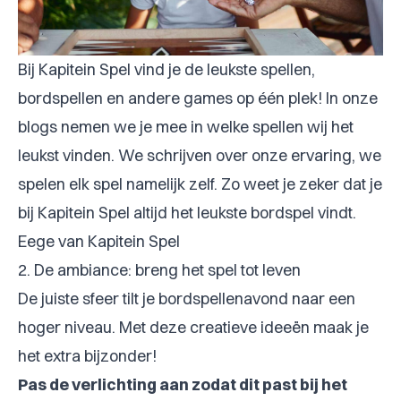
Bij Kapitein Spel vind je de leukste spellen,
bordspellen en andere games op één plek! In onze
blogs nemen we je mee in welke spellen wij het
leukst vinden. We schrijven over onze ervaring, we
spelen elk spel namelijk zelf. Zo weet je zeker dat je
bij Kapitein Spel altijd
het leukste bordspel
vindt.
Eege van Kapitein Spel
2. De ambiance: breng het spel tot leven
De juiste sfeer tilt je bordspellenavond naar een
hoger niveau. Met deze creatieve ideeën maak je
het extra bijzonder!
Pas de verlichting aan zodat dit past bij het