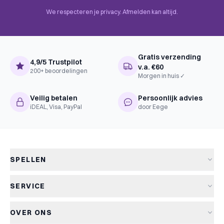
We respecteren je privacy. Afmelden kan altijd.
Gratis verzending
4,9/5 Trustpilot
v.a. €60
200+ beoordelingen
Morgen in huis ✓
Veilig betalen
Persoonlijk advies
iDEAL, Visa, PayPal
door Eege
SPELLEN
Alle spellen
SERVICE
Nieuwe spellen
Verzending & levertijd
Aanbiedingen
OVER ONS
Retourneren
Bordspellen