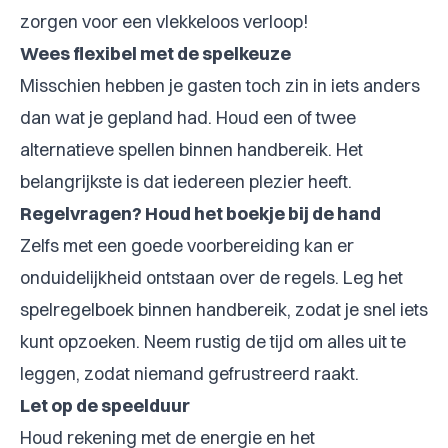
zorgen voor een vlekkeloos verloop!
Wees flexibel met de spelkeuze
Misschien hebben je gasten toch zin in iets anders
dan wat je gepland had. Houd een of twee
alternatieve spellen binnen handbereik. Het
belangrijkste is dat iedereen plezier heeft.
Regelvragen? Houd het boekje bij de hand
Zelfs met een goede voorbereiding kan er
onduidelijkheid ontstaan over de regels. Leg het
spelregelboek binnen handbereik, zodat je snel iets
kunt opzoeken. Neem rustig de tijd om alles uit te
leggen, zodat niemand gefrustreerd raakt.
Let op de speelduur
Houd rekening met de energie en het