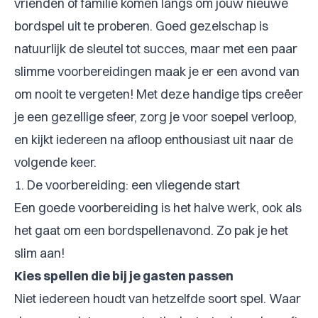
vrienden of familie komen langs om jouw nieuwe
bordspel uit te proberen. Goed gezelschap is
natuurlijk de sleutel tot succes, maar met een paar
slimme voorbereidingen maak je er een avond van
om nooit te vergeten! Met deze handige tips creëer
je een gezellige sfeer, zorg je voor soepel verloop,
en kijkt iedereen na afloop enthousiast uit naar de
volgende keer.
1. De voorbereiding: een vliegende start
Een goede voorbereiding is het halve werk, ook als
het gaat om een bordspellenavond. Zo pak je het
slim aan!
Kies spellen die bij je gasten passen
Niet iedereen houdt van hetzelfde soort spel. Waar