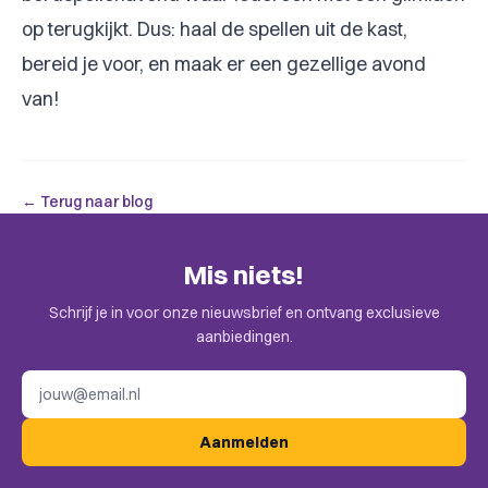
op terugkijkt. Dus: haal de spellen uit de kast,
bereid je voor, en maak er een gezellige avond
van!
← Terug naar blog
Mis niets!
Schrijf je in voor onze nieuwsbrief en ontvang exclusieve
aanbiedingen.
E-mailadres
Aanmelden