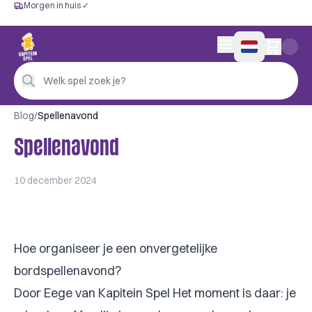
Morgen in huis ✓
Gratis vanaf €60
Morgen in huis ✓
Persoonlijk advies
0 artikelen in wink
4,9/5 —
200+ beoordelingen
Welk spel zoek je?
Blog
/
Spellenavond
Spellenavond
10 december 2024
Hoe organiseer je een onvergetelijke
bordspellenavond?
Door Eege van Kapitein Spel Het moment is daar: je