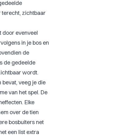
 gedeelde
 terecht, zichtbaar
t door evenveel
rvolgens in je bos en
bovendien de
dus de gedeelde
zichtbaar wordt.
 bevat, veeg je die
sme van het spel. De
meffecten. Elke
hem over de tien
ere bosbuiters net
et een list extra