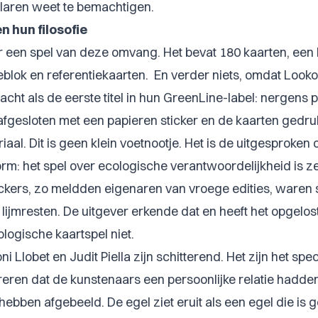
laren weet te bemachtigen.
 hun filosofie
or een spel van deze omvang. Het bevat 180 kaarten, een
eblok en referentiekaarten. En verder niets, omdat Loo
acht als de eerste titel in hun GreenLine-label: nergens p
 afgesloten met een papieren sticker en de kaarten gedru
iaal. Dit is geen klein voetnootje. Het is de uitgesproke
vorm: het spel over ecologische verantwoordelijkheid is z
ckers, zo meldden eigenaren van vroege edities, waren s
lijmresten. De uitgever erkende dat en heeft het opgelos
ologische kaartspel niet.
oni Llobet en Judit Piella zijn schitterend. Het zijn het spe
ereren dat de kunstenaars een persoonlijke relatie hadde
ebben afgebeeld. De egel ziet eruit als een egel die is 