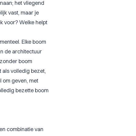
enaan; het vliegend
lijk vast, maar je
k voor? Welke helpt
amenteel. Elke boom
jn de architectuur
n zonder boom
 als volledig bezet,
l om geven, met
olledig bezette boom
een combinatie van