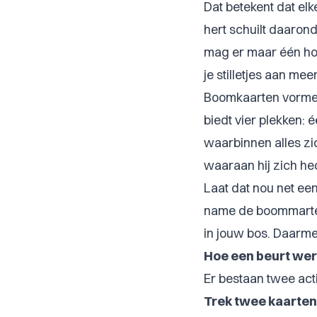
Dat betekent dat elk
hert schuilt daaronde
mag er maar één hou
je stilletjes aan me
Boomkaarten vormen 
biedt vier plekken: 
waarbinnen alles z
waaraan hij zich hec
Laat dat nou net e
name de boommarter.
in jouw bos. Daarme
Hoe een beurt wer
Er bestaan twee acti
Trek twee kaarten