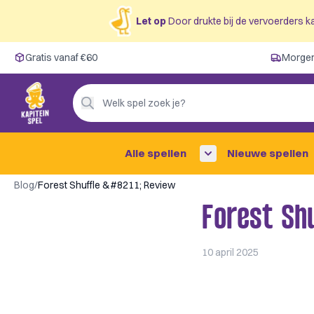
Let op
Door drukte bij de vervoerders ka
Gratis vanaf €60
Gratis vanaf €60
Morgen
Morgen in huis ✓
Persoonlijk advies
Welk spel zoek je?
4,9/5 —
200+ beoordelingen
Alle spellen
Nieuwe spellen
Blog
/
Forest Shuffle &#8211; Review
Forest Sh
10 april 2025