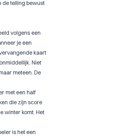
 de telling bewust
deeld volgens een
anneer je een
en vervangende kaart
nmiddellijk. Niet
, maar meteen. De
er met een half
en die zijn score
de winter komt. Het
eler is het een