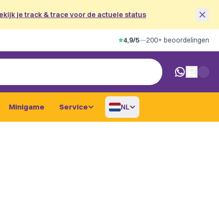
ekijk je track & trace voor de actuele status
⭐
4,9/5
—
200+ beoordelingen
0 artikelen i
Minigame
Service
NL