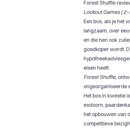
Forest Shuffle revi
Lookout Games | 2–5
Een bos, als je het v
langzaam, over eeuw
en die hen ook zulle
goedkoper wordt. De 
hypotheekadviesges
eisen heeft.
Forest Shuffle
, ontw
ongeorganiseerde e
Het bos in kwestie i
esdoorn, paardenkas
het opbouwen van d
competitieve bezighei