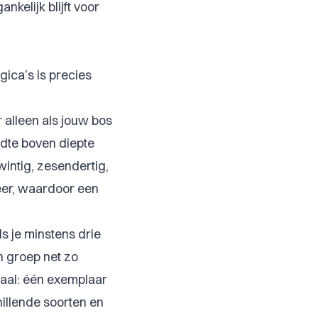
nkelijk blijft voor
gica’s is precies
 alleen als jouw bos
edte boven diepte
wintig, zesendertig,
meer, waardoor een
 je minstens drie
n groep net zo
haal: één exemplaar
chillende soorten en