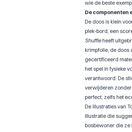
wie de beste exemp
De componenten en
De doos is klein vo
plek-bord, een scor
Shuffle
heeft uitgebr
krimpfolie, de doos
gecertificeerd mater
het spel in fysieke 
verantwoord. De sti
verwijderen zonder 
perfect, zelfs het ec
De illustraties van T
illustratie die sugg
bosbewoner die ze h