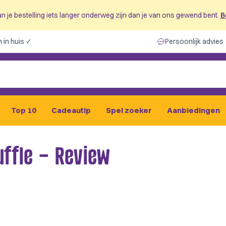
n je bestelling iets langer onderweg zijn dan je van ons gewend bent.
B
 in huis ✓
Persoonlijk advies
Top 10
Cadeautip
Spel zoeker
Aanbiedingen
uffle – Review