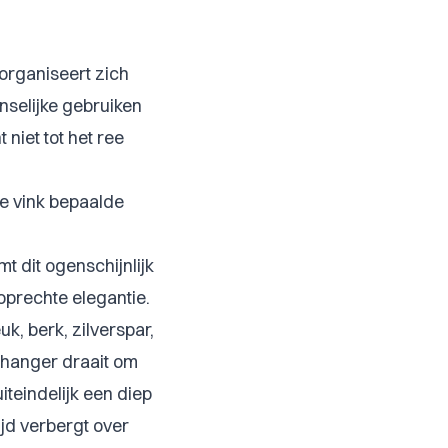
t organiseert zich
nselijke gebruiken
niet tot het ree
e vink bepaalde
 dit ogenschijnlijk
prechte elegantie.
k, berk, zilverspar,
enhanger draait om
eindelijk een diep
rijd verbergt over