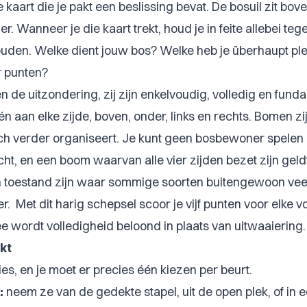
e kaart die je pakt een beslissing bevat. De bosuil zit bov
r. Wanneer je die kaart trekt, houd je in feite allebei tege
den. Welke dient jouw bos? Welke heb je überhaupt ple
er punten?
de uitzondering, zij zijn enkelvoudig, volledig en fund
één aan elke zijde, boven, onder, links en rechts. Bomen zi
ich verder organiseert. Je kunt geen bosbewoner spele
ht, en een boom waarvan alle vier zijden bezet zijn geldt
en toestand zijn waar sommige soorten buitengewoon vee
 Met dit harig schepsel scoor je vijf punten voor elke v
e wordt volledigheid beloond in plaats van uitwaaiering.
kt
es, en je moet er precies één kiezen per beurt.
:
neem ze van de gedekte stapel, uit de open plek, of in 