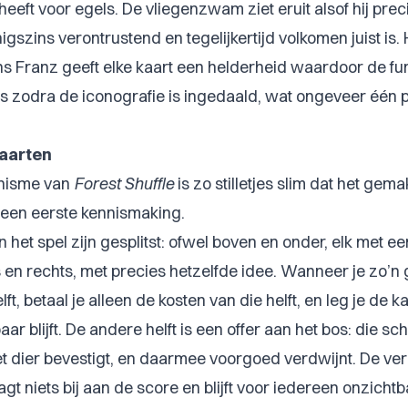
eeft voor egels. De vliegenzwam ziet eruit alsof hij prec
igszins verontrustend en tegelijkertijd volkomen juist is. 
 Franz geeft elke kaart een helderheid waardoor de fun
is zodra de iconografie is ingedaald, wat ongeveer één 
kaarten
anisme van
Forest Shuffle
is zo stilletjes slim dat het gemak
j een eerste kennismaking.
 het spel zijn gesplitst: ofwel boven en onder, elk met e
 en rechts, met precies hetzelfde idee. Wanneer je zo’n g
elft, betaal je alleen de kosten van die helft, en leg je de 
r blijft. De andere helft is een offer aan het bos: die sch
 dier bevestigt, en daarmee voorgoed verdwijnt. De verb
agt niets bij aan de score en blijft voor iedereen onzichtb