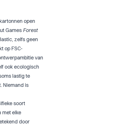
 kartonnen open
kout Games
Forest
lastic, zelfs geen
kt op FSC-
n ontwerpambitie van
elf ook ecologisch
oms lastig te
t. Niemand is
cifieke soort
n met elke
getekend door