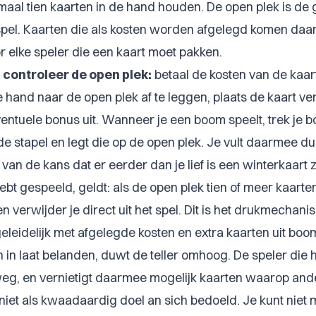
aal tien kaarten in de hand houden. De open plek is de
spel. Kaarten die als kosten worden afgelegd komen daar
r elke speler die een kaart moet pakken.
 controleer de open plek:
betaal de kosten van de kaar
e hand naar de open plek af te leggen, plaats de kaart ve
ventuele bonus uit. Wanneer je een boom speelt, trek je 
de stapel en legt die op de open plek. Je vult daarmee 
 van de kans dat er eerder dan je lief is een winterkaart 
ebt gespeeld, geldt: als de open plek tien of meer kaarten
en verwijder je direct uit het spel. Dit is het drukmechani
geleidelijk met afgelegde kosten en extra kaarten uit boo
n in laat belanden, duwt de teller omhoog. De speler die 
s weg, en vernietigt daarmee mogelijk kaarten waarop and
s niet als kwaadaardig doel an sich bedoeld. Je kunt niet m