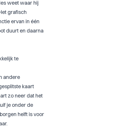
ies weet waar hij
Het grafisch
ctie ervan in één
pot duurt en daarna
kelijk te
en andere
esplitste kaart
kaart zo neer dat het
uif je onder de
orgen helft is voor
aar.