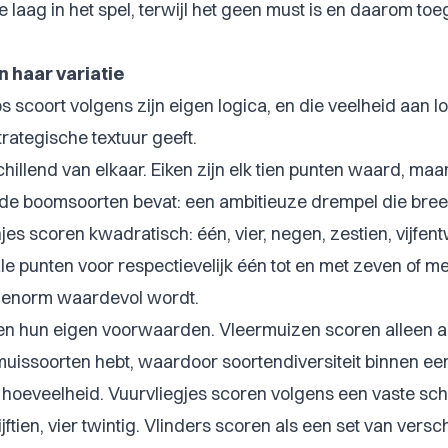
 laag in het spel, terwijl het geen must is en daarom toega
n haar variatie
os scoort volgens zijn eigen logica, en die veelheid aan lo
rategische textuur geeft.
llend van elkaar. Eiken zijn elk tien punten waard, maar
ende boomsoorten bevat: een ambitieuze drempel die bre
jes scoren kwadratisch: één, vier, negen, zestien, vijfent
le punten voor respectievelijk één tot en met zeven of 
e enorm waardevol wordt.
 hun eigen voorwaarden. Vleermuizen scoren alleen als
muissoorten hebt, waardoor soortendiversiteit binnen ee
s hoeveelheid. Vuurvliegjes scoren volgens een vaste sc
vijftien, vier twintig. Vlinders scoren als een set van vers