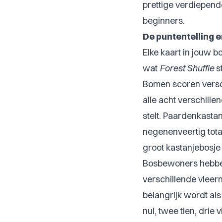
prettige verdiepende
beginners.
De puntentelling e
Elke kaart in jouw b
wat
Forest Shuffle
st
Bomen scoren verschi
alle acht verschill
stelt. Paardenkastan
negenenveertig tota
groot kastanjebosj
Bosbewoners hebben
verschillende vleer
belangrijk wordt al
nul, twee tien, drie 