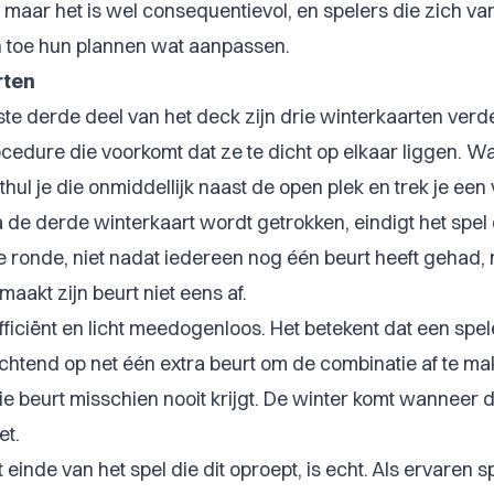
maar het is wel consequentievol, en spelers die zich van
n toe hun plannen wat aanpassen.
rten
ste derde deel van het deck zijn drie winterkaarten ver
cedure die voorkomt dat ze te dicht op elkaar liggen. W
nthul je die onmiddellijk naast de open plek en trek je e
 de derde winterkaart wordt getrokken, eindigt het spel o
e ronde, niet nadat iedereen nog één beurt heeft gehad
maakt zijn beurt niet eens af.
ficiënt en licht meedogenloos. Het betekent dat een spel
tend op net één extra beurt om de combinatie af te mak
ie beurt misschien nooit krijgt. De winter komt wanneer 
et.
einde van het spel die dit oproept, is echt. Als ervaren sp