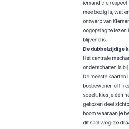
iemand die respect h
mee bezig is, wat en
ontwerp van Klemens
oogopslag te lezen 
blijvend is.
De dubbelzijdige 
Het centrale mech
onderschatten is bi
De meeste kaarten in
bosbewoner, of links
speelt, kies je één h
gekozen deel zichtbaa
boom waaraan je het
dit spel weg: ze dra