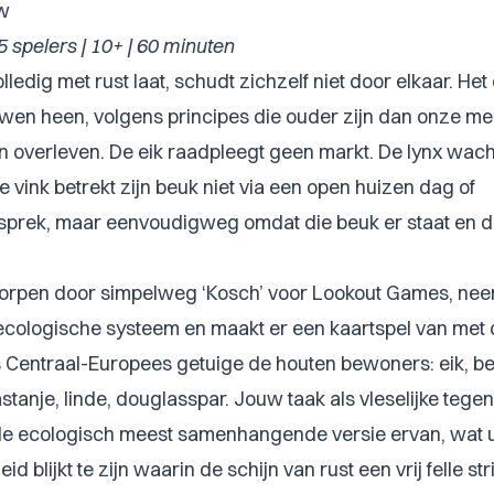
ew
 spelers | 10+ | 60 minuten
olledig met rust laat, schudt zichzelf niet door elkaar. He
en heen, volgens principes die ouder zijn dan onze me
n overleven. De eik raadpleegt geen markt. De lynx wacht 
vink betrekt zijn beuk niet via een open huizen dag of
prek, maar eenvoudigweg omdat die beuk er staat en d
orpen door simpelweg ‘Kosch’ voor Lookout Games, neemt
cologische systeem en maakt er een kaartspel van met o
s Centraal-Europees getuige de houten bewoners: eik, beu
tanje, linde, douglasspar. Jouw taak als vleselijke teg
e ecologisch meest samenhangende versie ervan, wat uit
d blijkt te zijn waarin de schijn van rust een vrij felle st