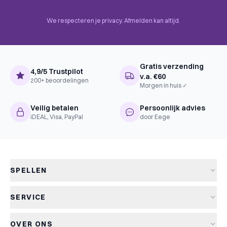
Construction, Hand Management,
Role Playing, Scenario / Mission /
We respecteren je privacy. Afmelden kan altijd.
BoardGameGeek
Campaign Game, Storytelling,
Mechanics
Variable Set-up, Card Play Conflict
Resolution, Move Through Deck,
Narrative Choice / Paragraph, Solo
Gratis verzending
/ Solitaire Game
4,9/5 Trustpilot
v.a. €60
200+ beoordelingen
Morgen in huis ✓
Veilig betalen
Persoonlijk advies
iDEAL, Visa, PayPal
door Eege
SPELLEN
Alle spellen
SERVICE
Nieuwe spellen
Verzending & levertijd
Aanbiedingen
OVER ONS