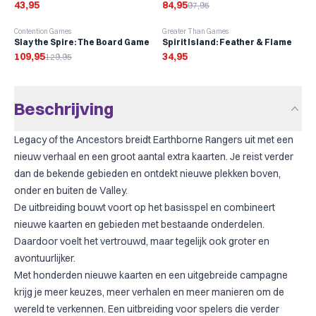
43,95
84,95
97,95
-
15
%
Contention Games
Greater Than Games
Slay the Spire: The Board Game
Spirit Island: Feather & Flame
109,95
34,95
129,95
Beschrijving
Legacy of the Ancestors breidt Earthborne Rangers uit met een
nieuw verhaal en een groot aantal extra kaarten. Je reist verder
dan de bekende gebieden en ontdekt nieuwe plekken boven,
onder en buiten de Valley.
De uitbreiding bouwt voort op het basisspel en combineert
nieuwe kaarten en gebieden met bestaande onderdelen.
Daardoor voelt het vertrouwd, maar tegelijk ook groter en
avontuurlijker.
Met honderden nieuwe kaarten en een uitgebreide campagne
krijg je meer keuzes, meer verhalen en meer manieren om de
wereld te verkennen. Een uitbreiding voor spelers die verder