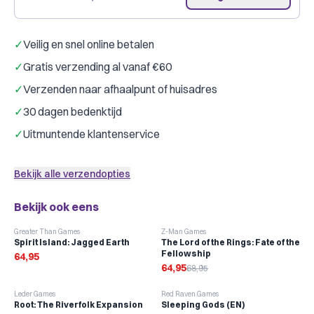
✓
Veilig en snel online betalen
✓
Gratis verzending al vanaf €60
✓
Verzenden naar afhaalpunt of huisadres
✓
30 dagen bedenktijd
✓
Uitmuntende klantenservice
Bekijk alle verzendopties
Bekijk ook eens
-
6
%
Greater Than Games
Z-Man Games
Spirit Island: Jagged Earth
The Lord of the Rings: Fate of the
Fellowship
64,95
64,95
68,95
-
13
%
Leder Games
Red Raven Games
Root: The Riverfolk Expansion
Sleeping Gods (EN)