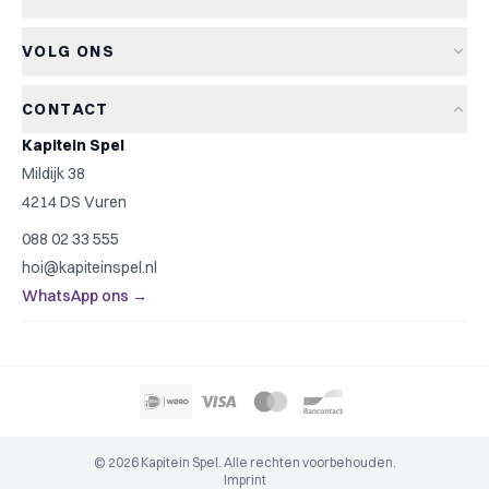
Retourneren
Bordspellen
Over Kapitein Spel
Algemene voorwaarden
Kaartspellen
VOLG ONS
Het Kapiteinsspel
Privacyverklaring
Partyspellen
Blog
Cookiebeleid
Kinderspellen
CONTACT
Spelreviews
Cookievoorkeuren
Familiespellen
Kapitein Spel
Spelregels
Strategische spellen
Mildijk 38
Contact
Top 10
4214 DS Vuren
Cadeautip
088 02 33 555
Spelzoeker
hoi@kapiteinspel.nl
WhatsApp ons →
© 2026 Kapitein Spel. Alle rechten voorbehouden.
Imprint