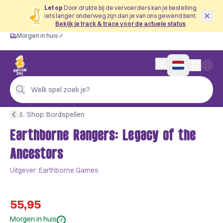
Let op
Door drukte bij de vervoerders kan je bestelling
iets langer onderweg zijn dan je van ons gewend bent.
Bekijk je track & trace voor de actuele status
Morgen in huis ✓
Gratis vanaf €60
Morgen in huis ✓
Persoonlijk advies
0 artikelen in wink
4,9/5 —
200+ beoordelingen
Welk spel zoek je?
⚓︎
/
Shop
/
Bordspellen
Earthborne Rangers: Legacy of the
Ancestors
Uitgever:
Earthborne Games
55,95
Morgen in huis
i