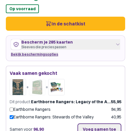
Op voorraad
In de schatkist
Bescherm je 285 kaarten
Sleeves die precies passen
Bekijk beschermingsopties
285 kaarten
63
×
88
mm
Vaak samen gekocht
past precies
·
Dragon Shield Clear
·
3 pakjes
Dragon Shield
Gamegenic
Merk:
+
+
Kleur:
Transparant
Dit product
:
Earthborne Rangers: Legacy of the Ancestors
55,95
Kies welke kaarten je beschermt
Earthborne Rangers
94,95
Earthborne Rangers: Stewards of the Valley
40,95
Spel met sleeves toevoegen
Samen voor
96,90
Voeg samen toe