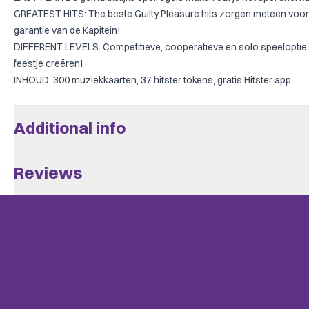
GREATEST HITS: The beste Guilty Pleasure hits zorgen meteen voor
garantie van de Kapitein!
DIFFERENT LEVELS: Competitieve, coöperatieve en solo speeloptie, 
feestje creëren!
INHOUD: 300 muziekkaarten, 37 hitster tokens, gratis Hitster app
Additional info
Aantal Spelers
2 - 10
Reviews
Leeftijd V.a.
16
There are no reviews yet.
Speeltijd
+/- 30
BoardGameGeek
Only customers who bought this game can leave a review. Check th
Card Game, Music, Party Game
Categories
Uitgever
Jumbo
Complexiteit
Instapper