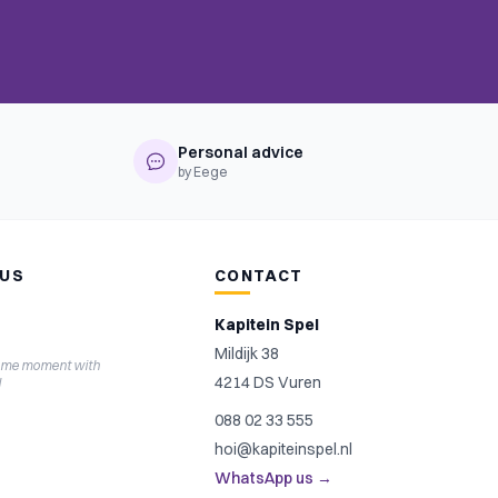
Personal advice
by Eege
 US
CONTACT
Kapitein Spel
Mildijk 38
ame moment with
4214 DS Vuren
l
088 02 33 555
hoi@kapiteinspel.nl
WhatsApp us →