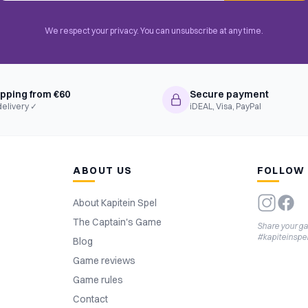
We respect your privacy. You can unsubscribe at any time.
ipping from €60
Secure payment
delivery ✓
iDEAL, Visa, PayPal
ABOUT US
FOLLOW
About Kapitein Spel
The Captain's Game
Share your g
#kapiteinspe
Blog
Game reviews
Game rules
Contact