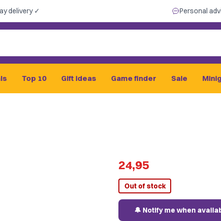
ay delivery ✓
Personal adv
ls
Top 10
Gift ideas
Game finder
Sale
Mini
24,95
Out of stock
🔔 Notify me when availa