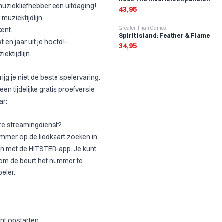
 muziekliefhebber een uitdaging!
43,95
muziektijdlijn.
Greater Than Games
kent.
Spirit Island: Feather & Flame
 en jaar uit je hoofd!-
34,95
ktijdlijn.
jg je niet de beste spelervaring.
en tijdelijke gratis proefversie
ar:
ere streamingdienst?
ummer op de liedkaart zoeken in
en met de HITSTER-app. Je kunt
 om de beurt het nummer te
eler.
.
nt opstarten.