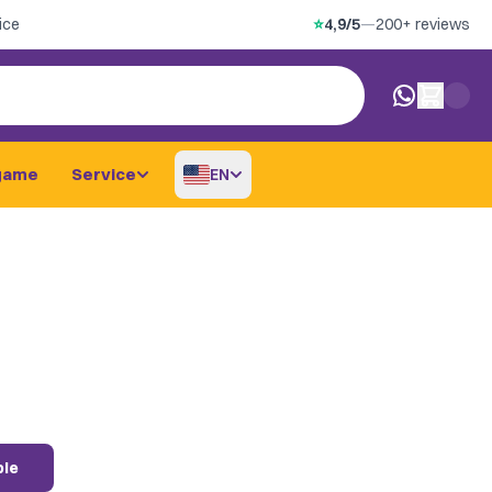
ice
⭐
4,9/5
—
200+ reviews
0 items in car
game
Service
EN
ble