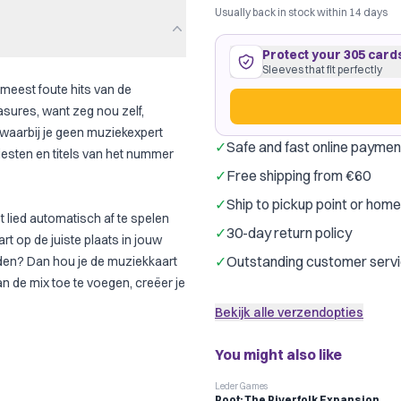
Usually back in stock within 14 days
Protect your 305 card
Sleeves that fit perfectly
 meest foute hits van de
asures, want zeg nou zelf,
 waarbij je geen muziekexpert
✓
Safe and fast online paymen
tiesten en titels van het nummer
305 cards
65
×
65
mm
✓
Free shipping from €60
roomy fit
·
Dragon Shield Squ
✓
Ship to pickup point or hom
Dragon Shield
G
Brand:
 lied automatisch af te spelen
✓
30-day return policy
t op de juiste plaats in jouw
Just €0.08 per card
✓
Outstanding customer serv
raden? Dan hou je de muziekkaart
an de mix toe te voegen, creëer je
Bekijk alle verzendopties
You might also like
Leder Games
Root: The Riverfolk Expansion