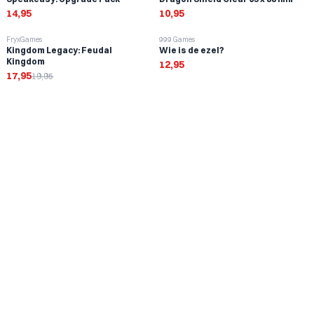
14,95
10,95
-
10
%
FryxGames
999 Games
Kingdom Legacy: Feudal
Wie is de ezel?
Kingdom
12,95
17,95
19,95