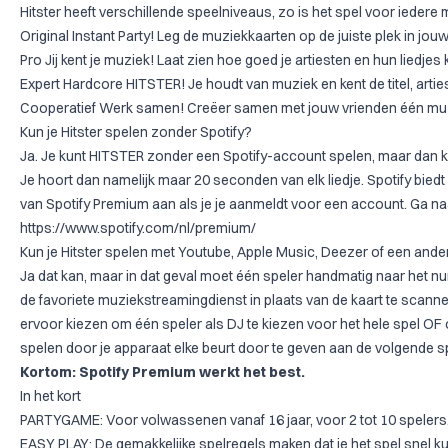
Hitster heeft verschillende speelniveaus, zo is het spel voor iedere
Original Instant Party! Leg de muziekkaarten op de juiste plek in jouw 
Pro Jij kent je muziek! Laat zien hoe goed je artiesten en hun liedjes 
Expert Hardcore HITSTER! Je houdt van muziek en kent de titel, artiest
Cooperatief Werk samen! Creëer samen met jouw vrienden één muzie
Kun je Hitster spelen zonder Spotify?
Ja. Je kunt HITSTER zonder een Spotify-account spelen, maar dan kri
Je hoort dan namelijk maar 20 seconden van elk liedje. Spotify biedt e
van Spotify Premium aan als je je aanmeldt voor een account. Ga na
https://www.spotify.com/nl/premium/
Kun je Hitster spelen met Youtube, Apple Music, Deezer of een and
Ja dat kan, maar in dat geval moet één speler handmatig naar het n
de favoriete muziekstreamingdienst in plaats van de kaart te scann
ervoor kiezen om één speler als DJ te kiezen voor het hele spel OF
spelen door je apparaat elke beurt door te geven aan de volgende sp
Kortom: Spotify Premium werkt het best.
In het kort
PARTYGAME: Voor volwassenen vanaf 16 jaar, voor 2 tot 10 spelers
EASY PLAY: De gemakkelijke spelregels maken dat je het spel snel ku