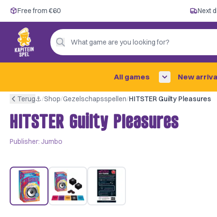
Free from €60
Free from €60
Next d
Next day delivery ✓
Personal advice
What game are you looking for?
4,9/5 —
200+ reviews
All games
New arriva
Terug
⚓︎
/
Shop
/
Gezelschapsspellen
/
HITSTER Guilty Pleasures
HITSTER Guilty Pleasures
Publisher:
Jumbo