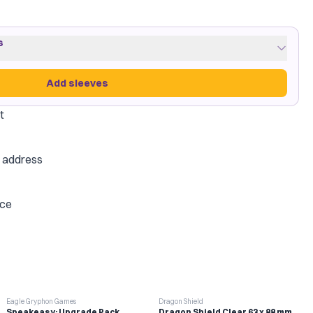
s
Add sleeves
t
are
·
4 packs
e address
amegenic
ice
Add sleeves
Eagle Gryphon Games
Dragon Shield
Speakeasy: Upgrade Pack
Dragon Shield Clear 63 x 88 mm