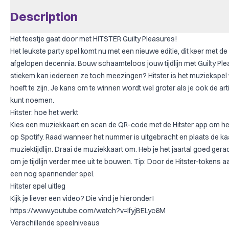
Description
Het feestje gaat door met HITSTER Guilty Pleasures!
Het leukste party spel komt nu met een nieuwe editie, dit keer met de
afgelopen decennia. Bouw schaamteloos jouw tijdlijn met Guilty Ple
stiekem kan iedereen ze toch meezingen? Hitster is het muziekspel
hoeft te zijn. Je kans om te winnen wordt wel groter als je ook de ar
kunt noemen.
Hitster: hoe het werkt
Kies een muziekkaart en scan de QR-code met de Hitster app om het
op Spotify. Raad wanneer het nummer is uitgebracht en plaats de kaar
muziektijdlijn. Draai de muziekkaart om. Heb je het jaartal goed ge
om je tijdlijn verder mee uit te bouwen. Tip: Door de Hitster-tokens a
een nog spannender spel.
Hitster spel uitleg
Kijk je liever een video? Die vind je hieronder!
https://www.youtube.com/watch?v=IfyjBELyc6M
Verschillende speelniveaus