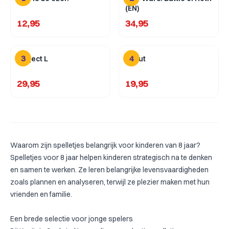
(EN)
12,95
34,95
3
4
Project L
Scout
29,95
19,95
Waarom zijn spelletjes belangrijk voor kinderen van 8 jaar?
Spelletjes voor 8 jaar helpen kinderen strategisch na te denken
en samen te werken. Ze leren belangrijke levensvaardigheden
zoals plannen en analyseren, terwijl ze plezier maken met hun
vrienden en familie.
Een brede selectie voor jonge spelers