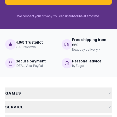
We respect your privacy. You can unsubscribe at any time.
Free shipping from
4,9/5 Trustpilot
€60
200+ reviews
Next day delivery ✓
Secure payment
Personal advice
iDEAL, Visa, PayPal
by Eege
GAMES
All games
SERVICE
New arrivals
Shipping & delivery