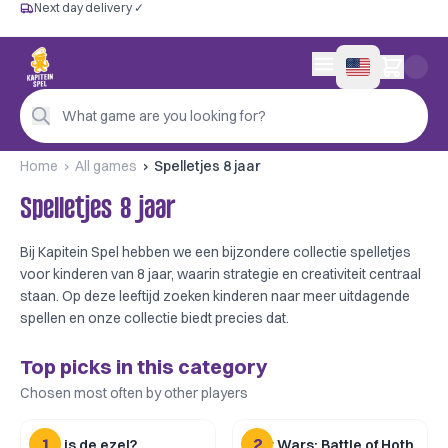
Next day delivery ✓
Free from €60
Next day delivery ✓
Personal advice
0 items in cart
4,9/5 —
200+ reviews
What game are you looking for?
Home
All games
Spelletjes 8 jaar
Spelletjes 8 jaar
Bij Kapitein Spel hebben we een bijzondere collectie spelletjes
voor kinderen van 8 jaar, waarin strategie en creativiteit centraal
staan. Op deze leeftijd zoeken kinderen naar meer uitdagende
spellen en onze collectie biedt precies dat.
Top picks in this category
Chosen most often by other players
1
2
Wie is de ezel?
Star Wars: Battle of Hoth