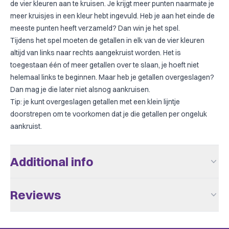
de vier kleuren aan te kruisen. Je krijgt meer punten naarmate je
meer kruisjes in een kleur hebt ingevuld. Heb je aan het einde de
meeste punten heeft verzameld? Dan win je het spel.
Tijdens het spel moeten de getallen in elk van de vier kleuren
altijd van links naar rechts aangekruist worden. Het is
toegestaan één of meer getallen over te slaan, je hoeft niet
helemaal links te beginnen. Maar heb je getallen overgeslagen?
Dan mag je die later niet alsnog aankruisen.
Tip: je kunt overgeslagen getallen met een klein lijntje
doorstrepen om te voorkomen dat je die getallen per ongeluk
aankruist.
Additional info
Aantal Spelers
2 - 5
Reviews
Leeftijd V.a.
8
There are no reviews yet.
Speeltijd
+/- 15