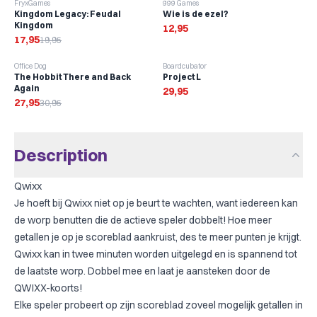
-
10
%
FryxGames
999 Games
Kingdom Legacy: Feudal
Wie is de ezel?
Kingdom
12,95
17,95
19,95
-
10
%
Office Dog
Boardcubator
The Hobbit There and Back
Project L
Again
29,95
27,95
30,95
Description
Qwixx
Je hoeft bij Qwixx niet op je beurt te wachten, want iedereen kan
de worp benutten die de actieve speler dobbelt! Hoe meer
getallen je op je scoreblad aankruist, des te meer punten je krijgt.
Qwixx kan in twee minuten worden uitgelegd en is spannend tot
de laatste worp. Dobbel mee en laat je aansteken door de
QWIXX-koorts!
Elke speler probeert op zijn scoreblad zoveel mogelijk getallen in