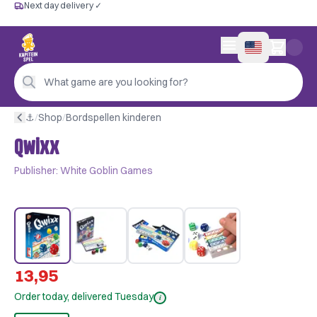
Next day delivery ✓
Free from €60
Next day delivery ✓
Personal advice
0 items in cart
4,9/5 —
200+ reviews
What game are you looking for?
⚓︎
/
Shop
/
Bordspellen kinderen
Qwixx
Publisher:
White Goblin Games
13,95
Order today, delivered Tuesday
i