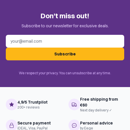
BoardGameGeek
Only customers who bought this game can leave a review.
Dice, Math, Number
Categories
Don't miss out!
Check the invitation in your email.
Uitgever
White Goblin Games
Subscribe to our newsletter for exclusive deals.
BoardGameGeek
Dice Rolling, Bingo, Paper-and-
Email address
Mechanics
Pencil
Complexiteit
Instapper
Subscribe
Taal
Nederlands
We respect your privacy. You can unsubscribe at any time.
Free shipping from
4,9/5 Trustpilot
€60
200+ reviews
Next day delivery ✓
Secure payment
Personal advice
iDEAL, Visa, PayPal
by Eege