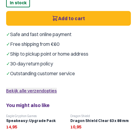
In stock
Add to cart
✓
Safe and fast online payment
✓
Free shipping from €60
✓
Ship to pickup point or home address
✓
30-day return policy
✓
Outstanding customer service
Bekijk alle verzendopties
You might also like
Eagle Gryphon Games
Dragon Shield
Speakeasy: Upgrade Pack
Dragon Shield Clear 63 x 88 mm
14,95
10,95