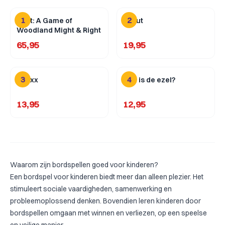
1
2
Root: A Game of
Scout
Woodland Might & Right
65,95
19,95
3
4
Qwixx
Wie is de ezel?
13,95
12,95
Waarom zijn bordspellen goed voor kinderen?
Een bordspel voor kinderen biedt meer dan alleen plezier. Het
stimuleert sociale vaardigheden, samenwerking en
probleemoplossend denken. Bovendien leren kinderen door
bordspellen omgaan met winnen en verliezen, op een speelse