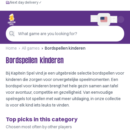
Next day delivery ✓
Free from €60
Next day delivery ✓
Personal advice
0 items in cart
4,9/5 —
200+ reviews
What game are you looking for?
Home
All games
Bordspellen kinderen
Bordspellen kinderen
Bij Kapitein Spel vind je een uitgebreide selectie bordspellen voor
kinderen die zorgen voor onvergetelijke speelmomenten. Een
bordspel voor kinderen brengt het hele gezin samen aan tafel
voor avontuur, competitie en gezelligheid. Van eenvoudige
spelregels tot spellen met wat meer uitdaging, in onze collectie
is voor elk kind iets leuks te vinden.
Top picks in this category
Chosen most often by other players