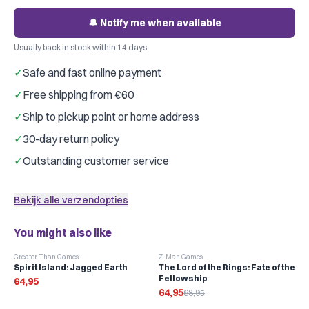
🔔 Notify me when available
Usually back in stock within 14 days
✓
Safe and fast online payment
✓
Free shipping from €60
✓
Ship to pickup point or home address
✓
30-day return policy
✓
Outstanding customer service
Bekijk alle verzendopties
You might also like
-
6
%
Greater Than Games
Z-Man Games
Spirit Island: Jagged Earth
The Lord of the Rings: Fate of the
Fellowship
64,95
64,95
68,95