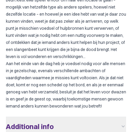
beurt kiest elke speler ervoor om naar één locatie te gaan –
mogelijk van hetzelfde type als andere spelers, hoewel niet
dezelfde locatie – en hoewel je een idee hebt van wat je daar zou
kunnen vinden, weet je dat pas zeker als je arriveren, op welk
punt je misschien voedsel of hulpbronnen kunt verwerven, of
kunt vinden wat je nodig hebt om een nuttig voorwerp te maken,
of ontdekken dat je iemand anders kunt helpen bij hun project, of
een slangenbeet kunt krijgen die je bijna de dood brengt. Het
leven is vol wonderen en verschrikkingen...
Aan het einde van de dag heb je voedsel nodig voor alle mensen
in je gezelschap, evenals verschillende ambachten of
vaardigheden waarmee je missies kunt voltooien. Als je dat niet
doet, komt er nog een schedel op het bord, en als je er eenmaal
genoeg van hebt verzameld, besluit je dat het leven voor dwazen
is en geef je de geest op, waarbij toekomstige mensen gewoon
iemand anders kunnen bewonderen wat jou betreft!
Additional info