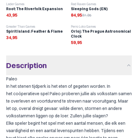
-
13
%
Leder Games
Red Raven Games
Root: The Riverfolk Expansion
Sleeping Gods (EN)
43,95
84,95
97,95
Greater Than Games
Perro Loko Games
Spirit Island: Feather & Flame
Orloj: The Prague Astronomical
Clock
34,95
59,95
Description
Paleo
In het stenen tijdperk is het eten of gegeten worden. In
het coöperatieve spel Paleo proberen jullie als volksstam samen
te overleven en voortdurend te streven naar vooruitgang. Maar
let op, overal dreigt gevaar: wilde dieren, stormen en andere
volksstammen liggen op de loer. Zullen jullie slagen?
Elke speler begint het spel met een aantal mensen, die elk een
vaardigheid en een aantal levenspunten hebben. Tijdens een