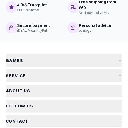
Free shipping from
4,9/5 Trustpilot
€60
200+ reviews
Next day delivery ✓
Secure payment
Personal advice
iDEAL, Visa, PayPal
by Eege
GAMES
All games
SERVICE
New arrivals
Shipping & delivery
Sale
ABOUT US
Returns
Board games
About Kapitein Spel
Terms and conditions
Card games
FOLLOW US
The Captain's Game
Privacy policy
Party games
Blog
Cookie policy
Kids games
CONTACT
Game reviews
Cookie settings
Family games