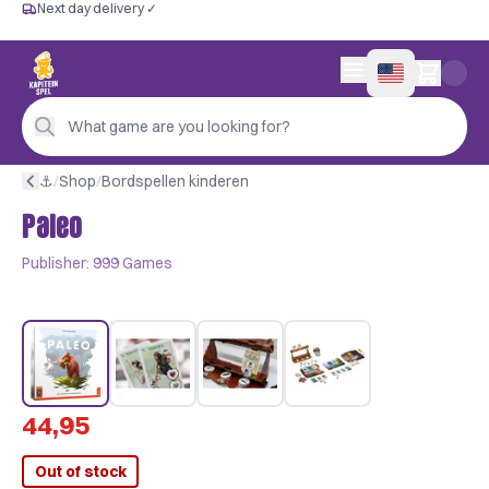
Next day delivery ✓
Free from €60
Next day delivery ✓
Personal advice
0 items in cart
4,9/5 —
200+ reviews
What game are you looking for?
⚓︎
/
Shop
/
Bordspellen kinderen
Paleo
Publisher:
999 Games
44,95
Out of stock