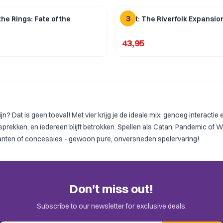
3
the Rings: Fate of the
Root: The Riverfolk Expansio
43,95
n? Dat is geen toeval! Met vier krijg je de ideale mix: genoeg interacti
rekken, en iedereen blijft betrokken. Spellen als
Catan
,
Pandemic
of
W
anten of concessies - gewoon pure, onversneden spelervaring!
Don't miss out!
Subscribe to our newsletter for exclusive deals.