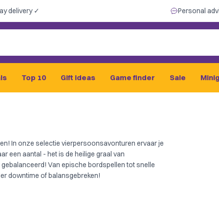
ay delivery ✓
Personal adv
ls
Top 10
Gift ideas
Game finder
Sale
Mini
en! In onze selectie vierpersoonsavonturen ervaar je
r een aantal - het is de heilige graal van
 gebalanceerd! Van epische bordspellen tot snelle
onder downtime of balansgebreken!