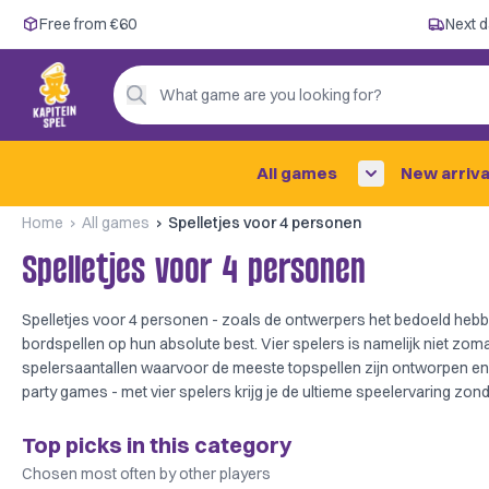
Free from €60
Free from €60
Next d
Next day delivery ✓
Personal advice
What game are you looking for?
4,9/5 —
200+ reviews
All games
New arriva
Home
All games
Spelletjes voor 4 personen
Spelletjes voor 4 personen
Spelletjes voor 4 personen - zoals de ontwerpers het bedoeld hebb
bordspellen op hun absolute best. Vier spelers is namelijk niet zomaa
spelersaantallen waarvoor de meeste topspellen zijn ontworpen en
party games - met vier spelers krijg je de ultieme speelervaring z
Top picks in this category
Chosen most often by other players