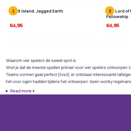
1
2
Spirit Island: Jagged Earth
The Lord of 
Fellowship
64,95
64,95
Waarom vier spelers de sweet spot is
Wist je dat de meeste spellen primair voor vier spelers ontworpen zij
Teams vormen gaat perfect (2vs2), er ontstaan interessante tafelgesp
het voor ogen hadden tijdens het ontwerpen. Geen wonky regelvari
Read more
▾