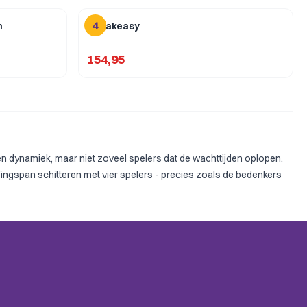
4
n
Speakeasy
154,95
e en dynamiek, maar niet zoveel spelers dat de wachttijden oplopen.
ingspan
schitteren met vier spelers - precies zoals de bedenkers