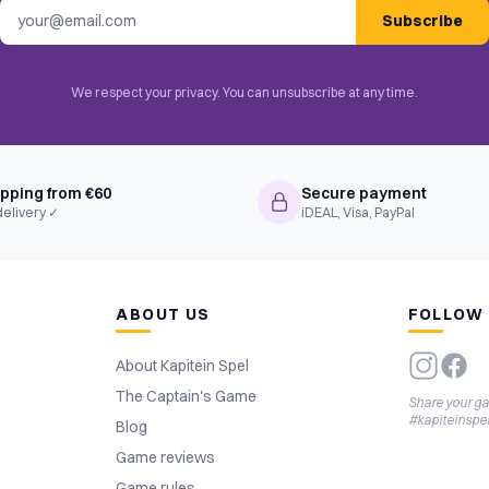
Email address
Subscribe
We respect your privacy. You can unsubscribe at any time.
ipping from €60
Secure payment
delivery ✓
iDEAL, Visa, PayPal
ABOUT US
FOLLOW
About Kapitein Spel
The Captain's Game
Share your g
#kapiteinspe
Blog
Game reviews
Game rules