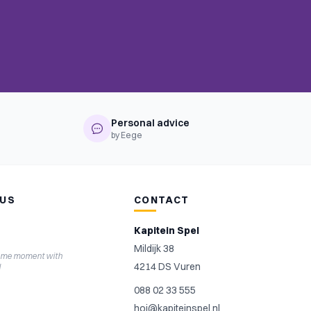
Personal advice
by Eege
 US
CONTACT
Kapitein Spel
Mildijk 38
ame moment with
4214 DS Vuren
l
088 02 33 555
hoi@kapiteinspel.nl