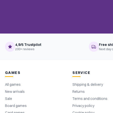
4,9/5 Trustpilot
Free sh
200+ reviews
Next day 
GAMES
SERVICE
All games
Shipping & delivery
New arrivals
Returns
Sale
Terms and conditions
Board games
Privacy policy
Card games
Cookie policy