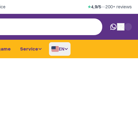
ice
⭐
4,9/5
—
200+ reviews
0 items in car
game
Service
EN