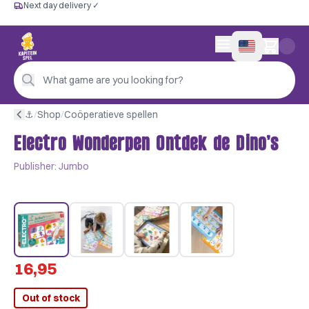
Next day delivery ✓
Free from €60
Next day delivery ✓
Personal advice
0 items in cart
4,9/5 —
200+ reviews
What game are you looking for?
⚓︎
/
Shop
/
Coöperatieve spellen
Electro Wonderpen Ontdek de Dino’s
Publisher:
Jumbo
16,95
Out of stock