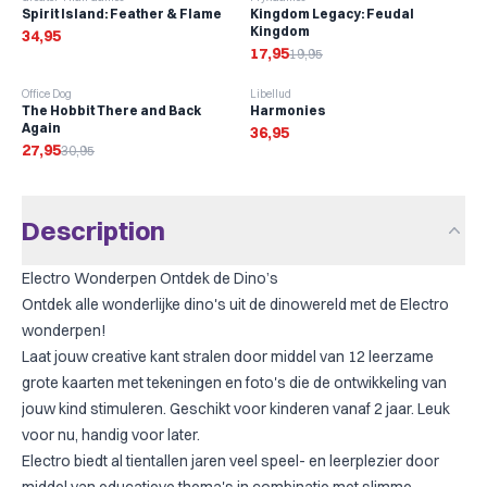
Spirit Island: Feather & Flame
Kingdom Legacy: Feudal
Kingdom
34,95
17,95
19,95
-
10
%
Office Dog
Libellud
The Hobbit There and Back
Harmonies
Again
36,95
27,95
30,95
Description
Electro Wonderpen Ontdek de Dino’s
Ontdek alle wonderlijke dino's uit de dinowereld met de Electro
wonderpen!
Laat jouw creative kant stralen door middel van 12 leerzame
grote kaarten met tekeningen en foto's die de ontwikkeling van
jouw kind stimuleren. Geschikt voor kinderen vanaf 2 jaar. Leuk
voor nu, handig voor later.
Electro biedt al tientallen jaren veel speel- en leerplezier door