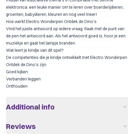
middel van educatieve thema's in combinatie met slimme
elektronica: een leuke manier om te leren over boerderijdieren,
groenten, babydieren, kleuren en nog veel meer!
Hoe werkt Electro Wonderpen Ontdek de Dino’s
Vind het juiste antwoord op iedere vraag. Raak met de punt van
de pen het antwoord aan. Als het antwoord goed is, hoor je een
muziekje en gaat het lampje branden.
Wat leert je kindje van dit spel?
De competenties die je kindje ontwikkelt met Electro Wonderpen
Ontdek de Dino's zijn:
Goed kijken
Verbanden leggen
Onthouden
Additional info
Aantal Spelers
1
Reviews
Leeftijd V.a.
2