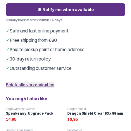
🔔 Notify me when available
Usually back in stock within 14 days
✓
Safe and fast online payment
✓
Free shipping from €60
✓
Ship to pickup point or home address
✓
30-day return policy
✓
Outstanding customer service
Bekijk alle verzendopties
You might also like
Eagle Gryphon Games
Dragon Shield
Speakeasy: Upgrade Pack
Dragon Shield Clear 63 x 88 mm
14,95
10,95
-
10
%
Greater Than Games
FryxGames