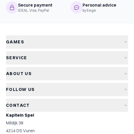
Secure payment
Personal advice
iDEAL, Visa, PayPal
by Eege
GAMES
All games
SERVICE
New arrivals
Shipping & delivery
Sale
ABOUT US
Returns
Board games
About Kapitein Spel
Terms and conditions
Card games
FOLLOW US
The Captain's Game
Privacy policy
Party games
Blog
Cookie policy
Kids games
CONTACT
Game reviews
Cookie settings
Family games
Kapitein Spel
Game rules
Strategy games
Mildijk 38
Contact
Top 10
4214 DS Vuren