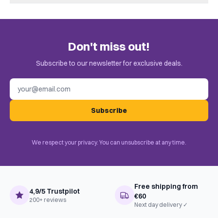
There are no reviews yet.
Speeltijd
+/- 30
Complexiteit
Instapper
Only customers who bought this game can leave a review.
Don't miss out!
Check the invitation in your email.
Taal
Frans, Nederlands
Subscribe to our newsletter for exclusive deals.
Uitgever
Jumbo
Email address
Subscribe
We respect your privacy. You can unsubscribe at any time.
Free shipping from
4,9/5 Trustpilot
€60
200+ reviews
Next day delivery ✓