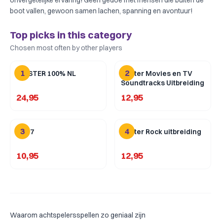
onvergetelijke ervaring! Geen gedoe met mensen die buiten de
boot vallen, gewoon samen lachen, spanning en avontuur!
Top picks in this category
Chosen most often by other players
1
2
HITSTER 100% NL
Hitster Movies en TV
Soundtracks Uitbreiding
24,95
12,95
3
4
Flip 7
Hitster Rock uitbreiding
10,95
12,95
Waarom achtspelersspellen zo geniaal zijn