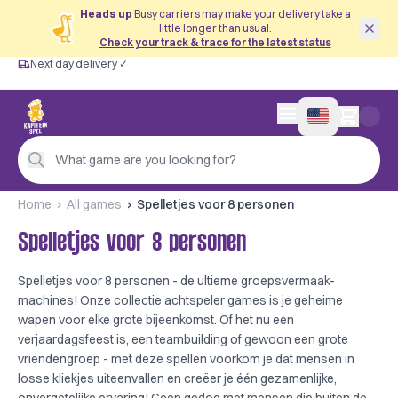
Heads up
Busy carriers may make your delivery take a
little longer than usual.
Check your track & trace for the latest status
Next day delivery ✓
Free from €60
Next day delivery ✓
Personal advice
0 items in cart
4,9/5 —
200+ reviews
What game are you looking for?
Home
All games
Spelletjes voor 8 personen
Spelletjes voor 8 personen
Spelletjes voor 8 personen - de ultieme groepsvermaak-
machines! Onze collectie achtspeler games is je geheime
wapen voor elke grote bijeenkomst. Of het nu een
verjaardagsfeest is, een teambuilding of gewoon een grote
vriendengroep - met deze spellen voorkom je dat mensen in
losse kliekjes uiteenvallen en creëer je één gezamenlijke,