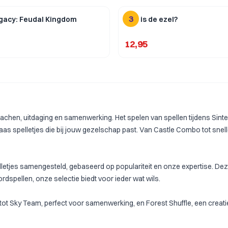
3
gacy: Feudal Kingdom
Wie is de ezel?
12,95
achen, uitdaging en samenwerking. Het spelen van spellen tijdens Sint
rklaas spelletjes die bij jouw gezelschap past. Van
Castle Combo
tot snel
pelletjes samengesteld, gebaseerd op populariteit en onze expertise. De
rdspellen, onze selectie biedt voor ieder wat wils.
 tot
Sky Team
, perfect voor samenwerking, en
Forest Shuffle
, een creat