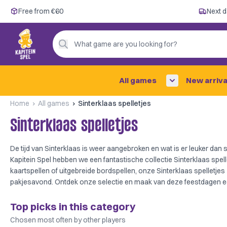
Free from €60
Free from €60
Next d
Next day delivery ✓
Personal advice
What game are you looking for?
4,9/5 —
200+ reviews
All games
New arriva
Home
All games
Sinterklaas spelletjes
Sinterklaas spelletjes
De tijd van Sinterklaas is weer aangebroken en wat is er leuker dan 
Kapitein Spel hebben we een fantastische collectie Sinterklaas spel
kaartspellen of uitgebreide bordspellen, onze Sinterklaas spelletjes 
pakjesavond. Ontdek onze selectie en maak van deze feestdagen ee
Top picks in this category
Chosen most often by other players