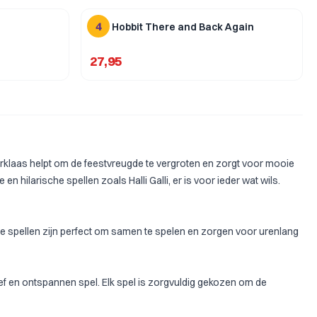
4
The Hobbit There and Back Again
27,95
erklaas helpt om de feestvreugde te vergroten en zorgt voor mooie
le en hilarische spellen zoals
Halli Galli
, er is voor ieder wat wils.
ze spellen zijn perfect om samen te spelen en zorgen voor urenlang
ief en ontspannen spel. Elk spel is zorgvuldig gekozen om de