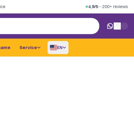
ice
⭐
4,9/5
—
200+ reviews
0 items in car
game
Service
EN