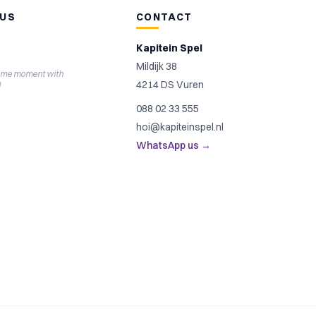
 US
CONTACT
Kapitein Spel
Mildijk 38
ame moment with
4214 DS Vuren
l
088 02 33 555
hoi@kapiteinspel.nl
WhatsApp us →