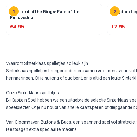
1
2
The Lord of the Rings: Fate of the
Kingdom Le
Fellowship
64,95
17,95
Waarom Sinterklaas spelletjes zo leuk zijn
Sinterklaas spelletjes brengen iedereen samen voor een avond vol l
herinneringen. Of je nu jong of oud bent, er is altijd een leuke Sinte
Onze Sinterklaas spelletjes
Bij Kapitein Spel hebben we een uitgebreide selectie Sinterklaas s
speelplezier. Of je nu houdt van snelle kaartspellen of diepgaande bo
Van
Gloomhaven Buttons & Bugs
, een spannend spel vol strategie,
feestdagen extra speciaal te maken!