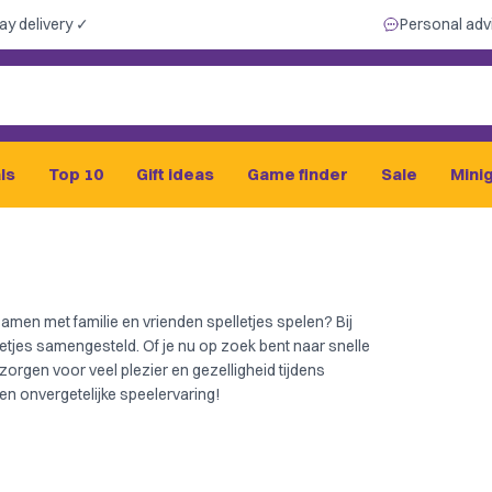
ay delivery ✓
Personal adv
ls
Top 10
Gift ideas
Game finder
Sale
Mini
samen met familie en vrienden spelletjes spelen? Bij
letjes samengesteld. Of je nu op zoek bent naar snelle
zorgen voor veel plezier en gezelligheid tijdens
n onvergetelijke speelervaring!