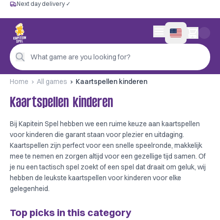
Next day delivery ✓
Free from €60
Next day delivery ✓
Personal advice
0 items in cart
4,9/5 —
200+ reviews
What game are you looking for?
Home
All games
Kaartspellen kinderen
Kaartspellen kinderen
Bij Kapitein Spel hebben we een ruime keuze aan kaartspellen
voor kinderen die garant staan voor plezier en uitdaging.
Kaartspellen zijn perfect voor een snelle speelronde, makkelijk
mee te nemen en zorgen altijd voor een gezellige tijd samen. Of
je nu een tactisch spel zoekt of een spel dat draait om geluk, wij
hebben de leukste kaartspellen voor kinderen voor elke
gelegenheid.
Top picks in this category