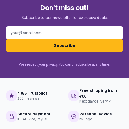
Don't miss out!
Subscribe to our newsletter for exclusive deals.
Email address
Subscribe
We respect your privacy. You can unsubscribe at any time.
Free shipping from
4,9/5 Trustpilot
€60
200+ reviews
Next day delivery ✓
Secure payment
Personal advice
iDEAL, Visa, PayPal
by Eege