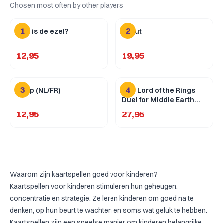
Chosen most often by other players
1
2
Wie is de ezel?
Scout
12,95
19,95
3
4
dnup (NL/FR)
The Lord of the Rings
Duel for Middle Earth
(EN)
12,95
27,95
Waarom zijn kaartspellen goed voor kinderen?
Kaartspellen voor kinderen stimuleren hun geheugen,
concentratie en strategie. Ze leren kinderen om goed na te
denken, op hun beurt te wachten en soms wat geluk te hebben.
Kaartspellen zijn een speelse manier om kinderen belangrijke