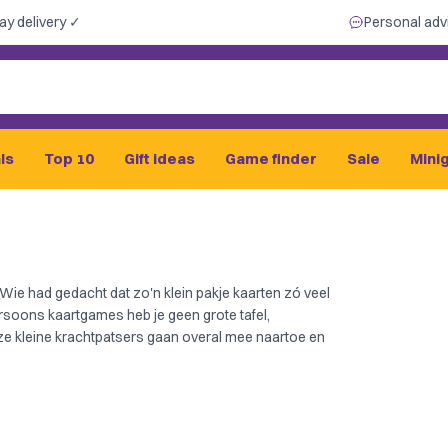
ay delivery ✓
Personal adv
ls
Top 10
Gift ideas
Game finder
Sale
Mini
ie had gedacht dat zo'n klein pakje kaarten zó veel
soons kaartgames heb je geen grote tafel,
ze kleine krachtpatsers gaan overal mee naartoe en