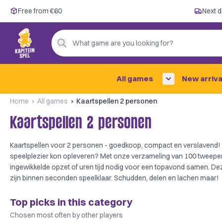
Free from €60
Free from €60
Next d
Next day delivery ✓
Personal advice
What game are you looking for?
4,9/5 —
200+ reviews
All games
New arriva
Home
All games
Kaartspellen 2 personen
Kaartspellen 2 personen
Kaartspellen voor 2 personen - goedkoop, compact en verslavend! W
speelplezier kon opleveren? Met onze verzameling van 100 tweeper
ingewikkelde opzet of uren tijd nodig voor een topavond samen. De
zijn binnen seconden speelklaar. Schudden, delen en lachen maar!
Top picks in this category
Chosen most often by other players