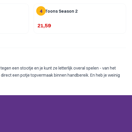
4
FlipToons Season 2
21,59
gen een stootje en je kunt ze letterlijk overal spelen - van het
 direct een potje topvermaak binnen handbereik. En heb je weinig