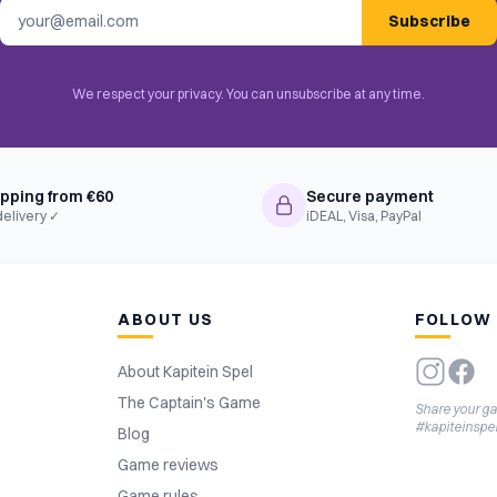
Email address
Subscribe
We respect your privacy. You can unsubscribe at any time.
ipping from €60
Secure payment
delivery ✓
iDEAL, Visa, PayPal
ABOUT US
FOLLOW
About Kapitein Spel
The Captain's Game
Share your g
#kapiteinspe
Blog
Game reviews
Game rules