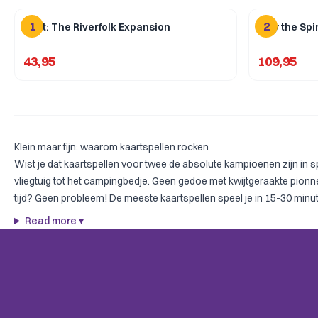
1
2
Root: The Riverfolk Expansion
Slay the Sp
43,95
109,95
Klein maar fijn: waarom kaartspellen rocken
Wist je dat kaartspellen voor twee de absolute kampioenen zijn in spe
vliegtuig tot het campingbedje. Geen gedoe met kwijtgeraakte pionnen 
tijd? Geen probleem! De meeste kaartspellen speel je in 15-30 minut
Read more
▾