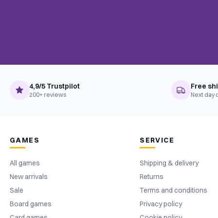
4,9/5 Trustpilot
Free sh
200+ reviews
Next day 
GAMES
SERVICE
All games
Shipping & delivery
New arrivals
Returns
Sale
Terms and conditions
Board games
Privacy policy
Card games
Cookie policy