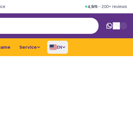
ice
⭐
4,9/5
—
200+ reviews
0 items in car
game
Service
EN