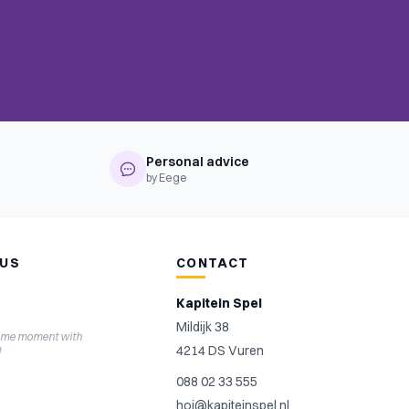
Personal advice
by Eege
 US
CONTACT
Kapitein Spel
Mildijk 38
ame moment with
4214 DS Vuren
l
088 02 33 555
hoi@kapiteinspel.nl