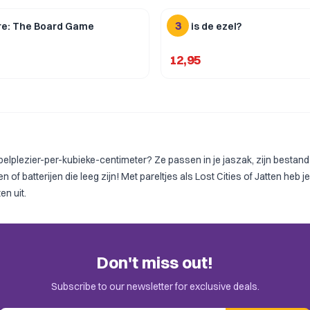
3
ire: The Board Game
Wie is de ezel?
12,95
lplezier-per-kubieke-centimeter? Ze passen in je jaszak, zijn bestand te
of batterijen die leeg zijn! Met pareltjes als
Lost Cities
of
Jatten
heb je
en uit.
Don't miss out!
Subscribe to our newsletter for exclusive deals.