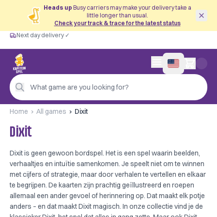
Heads up
Busy carriers may make your delivery take a
little longer than usual.
Check your track & trace for the latest status
Next day delivery ✓
Free from €60
Next day delivery ✓
Personal advice
0 items in cart
4,9/5 —
200+ reviews
What game are you looking for?
Home
All games
Dixit
Dixit
Dixit is geen gewoon bordspel. Het is een spel waarin beelden,
verhaaltjes en intuïtie samenkomen. Je speelt niet om te winnen
met cijfers of strategie, maar door verhalen te vertellen en elkaar
te begrijpen. De kaarten zijn prachtig geïllustreerd en roepen
allemaal een ander gevoel of herinnering op. Dat maakt elk potje
anders – en dat maakt Dixit magisch. In onze collectie vind je de