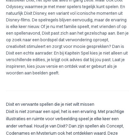
klassieker
Dixit
, het spel dat alles in gang zette. Maar ook
Dixit
Odyssey
, waarmee je met meer spelers tegelijk kunt spelen. En
natuurlijk
Dixit Disney
, een variant vol iconische momenten uit
Disney-films. De spelregels blijven eenvoudig, maar de ervaring
is elke keer nieuw. Of je nu met familie speelt, met vrienden of op
een spellenavond, Dixit past zich aan het gezelschap aan. Ben je
op zoek naar een bordspel dat verwondering oproept,
creativiteit stimuleert en zorgt voor mooie gesprekken? Dan is
Dixit een echte aanrader. En bij Kapitein Spel kies je niet alleen uit
verschillende edities, je krijgt ook advies dat bij jou past. Laat je
inspireren, kies jouw versie en ontdek wat er gebeurt als je
woorden aan beelden geeft.
Dixit en verwante spellen die je niet wilt missen
Dixit is niet zomaar een spel, het is een ervaring. Met prachtige
illustraties en ruimte voor verbeelding speel je elke keer een
ander verhaal. Houd je van Dixit? Dan zijn spellen als
Concept
,
Codenames
en
Mysterium
ook het ontdekken waard. Deze