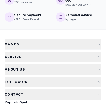
€60
200+ reviews
Next day delivery ✓
Secure payment
Personal advice
iDEAL, Visa, PayPal
by Eege
GAMES
All games
SERVICE
New arrivals
Shipping & delivery
Sale
ABOUT US
Returns
Board games
About Kapitein Spel
Terms and conditions
Card games
FOLLOW US
The Captain's Game
Privacy policy
Party games
Blog
Cookie policy
Kids games
CONTACT
Game reviews
Cookie settings
Family games
Kapitein Spel
Game rules
Strategy games