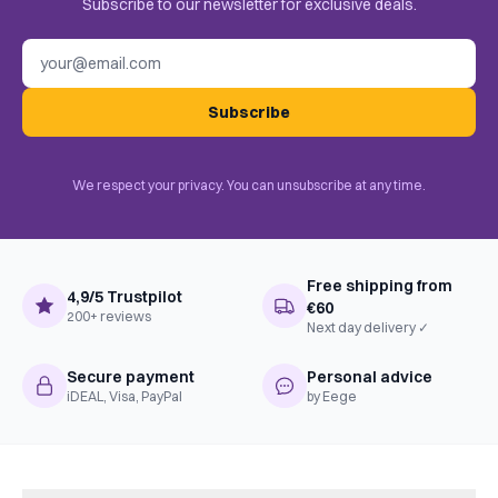
Subscribe to our newsletter for exclusive deals.
Dice Rolling, Hand Management,
Email address
BoardGameGeek
Set Collection, End Game
Mechanics
Bonuses, Open Drafting, Push Your
Luck, Solo / Solitaire Game
Subscribe
Complexiteit
Familie
Taal
Nederlands
We respect your privacy. You can unsubscribe at any time.
Free shipping from
4,9/5 Trustpilot
€60
200+ reviews
Next day delivery ✓
Secure payment
Personal advice
iDEAL, Visa, PayPal
by Eege