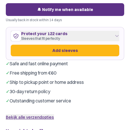
🔔 Notify me when available
Usually back in stock within 14 days
Protect your 122 cards
Sleeves that fit perfectly
Add sleeves
✓
Safe and fast online payment
122 cards
57
×
87
mm
✓
Free shipping from €60
roomy fit
·
GameGenic Green
·
3 packs
✓
Ship to pickup point or home address
Gamegenic
Dragon Shield
Brand:
✓
30-day return policy
Just €0.10 per card
✓
Outstanding customer service
Add sleeves
Bekijk alle verzendopties