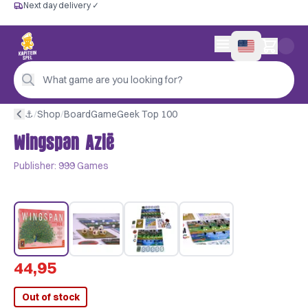
Next day delivery ✓
Free from €60
Next day delivery ✓
Personal advice
0 items in cart
4,9/5 —
200+ reviews
What game are you looking for?
⚓︎
/
Shop
/
BoardGameGeek Top 100
Wingspan Azië
Publisher:
999 Games
44,95
Out of stock