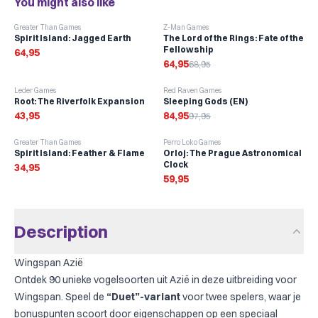
You might also like
-
6
%
Greater Than Games
Z-Man Games
Spirit Island: Jagged Earth
The Lord of the Rings: Fate of the
Fellowship
64,95
64,95
68,95
-
13
%
Leder Games
Red Raven Games
Root: The Riverfolk Expansion
Sleeping Gods (EN)
43,95
84,95
97,95
Greater Than Games
Perro Loko Games
Spirit Island: Feather & Flame
Orloj: The Prague Astronomical
Clock
34,95
59,95
Description
Wingspan Azië
Ontdek 90 unieke vogelsoorten uit Azië in deze uitbreiding voor
Wingspan. Speel de
“Duet”-variant
voor twee spelers, waar je
bonuspunten scoort door eigenschappen op een speciaal