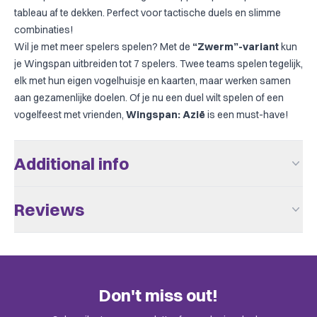
tableau af te dekken. Perfect voor tactische duels en slimme
combinaties!
Wil je met meer spelers spelen? Met de
“Zwerm”-variant
kun
je Wingspan uitbreiden tot 7 spelers. Twee teams spelen tegelijk,
elk met hun eigen vogelhuisje en kaarten, maar werken samen
aan gezamenlijke doelen. Of je nu een duel wilt spelen of een
vogelfeest met vrienden,
Wingspan: Azië
is een must-have!
Additional info
Aantal Spelers
1 - 2
Reviews
Leeftijd V.a.
10
There are no reviews yet.
Speeltijd
> 60
BoardGameGeek
Only customers who bought this game can leave a review.
Animals, Economic, Educational
Categories
Don't miss out!
Check the invitation in your email.
Uitgever
999 Games