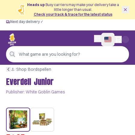
Heads up
Busy carriers may make your delivery take a
little longer than usual.
Check your track & trace for the latest status
Next day delivery ✓
Free from €60
Next day delivery ✓
Personal advice
0 items in cart
4,9/5 —
200+ reviews
What game are you looking for?
⚓︎
/
Shop
/
Bordspellen
Everdell Junior
Publisher:
White Goblin Games