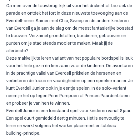
Ga mee over de touwbrug, kijk uit voor het drakenhol, bezoek de
parade en ontdek het fort in deze nieuwste toevoeging aan de
Everdell-serie. Samen met Chip, Sweep en de andere kinderen
van Everdell ga je aan de slag om de meest fantasierijke bosstad
te bouwen. Verzamel grondstoffen, bosdieren, gebouwen en
punten om je stad steeds mooier te maken. Maak jij de
allerbeste?
Deze makkelijk te leren variant van het populaire bordspel is leuk
voor het hele gezin én leerzaam voor de kinderen. De avonturen
in de prachtige vallei van Everdell prikkelen de hersenen en
verbeteren de focus en vaardigheden op een speelse manier. Je
kunt Everdell Junior ook in je eentje spelen. In de solo-variant
neem je het op tegen Prins Pompoen of Prinses Paardenbloem
en probeer je van hen te winnen.
Everdell Junior is een losstaand spel voor kinderen vanaf 6 jaar.
Een spel duurt gemiddeld dertig minuten. Het is eenvoudig te
leren en werkt volgens het worker placement en tableau
building-principe.