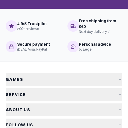
Free shipping from
4,9/5 Trustpilot
€60
200+ reviews
Next day delivery ✓
Secure payment
Personal advice
iDEAL, Visa, PayPal
by Eege
GAMES
All games
SERVICE
New arrivals
Shipping & delivery
Sale
ABOUT US
Returns
Board games
About Kapitein Spel
Terms and conditions
Card games
FOLLOW US