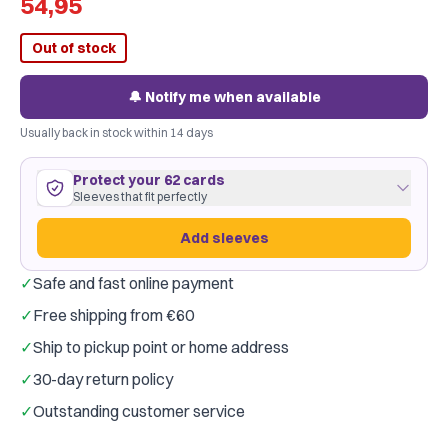
54,95
Out of stock
🔔 Notify me when available
Usually back in stock within 14 days
Protect your 62 cards
Sleeves that fit perfectly
Add sleeves
✓
Safe and fast online payment
62 cards
63
×
88
mm
✓
Free shipping from €60
fits perfectly
·
Dragon Shield Clear
·
1 pack
✓
Ship to pickup point or home address
Dragon Shield
Gamegenic
Brand:
✓
30-day return policy
Colour:
Transparant
✓
Outstanding customer service
Just €0.18 per card