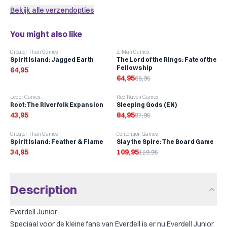
Add sleeves
Bekijk alle verzendopties
You might also like
-
6
%
Greater Than Games
Z-Man Games
Spirit Island: Jagged Earth
The Lord of the Rings: Fate of the
Fellowship
64,95
64,95
68,95
-
13
%
Leder Games
Red Raven Games
Root: The Riverfolk Expansion
Sleeping Gods (EN)
43,95
84,95
97,95
-
15
%
Greater Than Games
Contention Games
Spirit Island: Feather & Flame
Slay the Spire: The Board Game
34,95
109,95
129,95
Description
Everdell Junior
Speciaal voor de kleine fans van Everdell is er nu Everdell Junior.