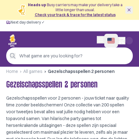
Heads up
Busy carriers may make your delivery take a
little longer than usual.
Check your track & trace for the latest status
Next day delivery ✓
Free from €60
Next day delivery ✓
Personal advice
0 items in cart
4,9/5 —
200+ reviews
What game are you looking for?
Home
All games
Gezelschapsspellen 2 personen
Gezelschapsspellen 2 personen
Gezelschapsspellen voor 2 personen - jouw ticket naar quality
time zonder beeldschermen! Onze collectie van 200 spellen
voor tweetjes bevat alles wat jullie nodig hebben voor een
topavond samen. Van hilarische party games tot
hersenkrakende uitdagingen - deze spellen zijn speciaal
geselecteerd om maximaal plezier te leveren, zelfs als je maar