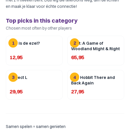
met z'n tweeën bent. Dus leg die telefoons weg, dim de lichten
en maak je klaar voor échte connectie!
Top picks in this category
Chosen most often by other players
1
2
Wie is de ezel?
Root: A Game of
Woodland Might & Right
12,95
65,95
3
4
Project L
The Hobbit There and
Back Again
29,95
27,95
Samen spelen = samen genieten