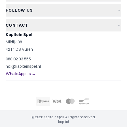
About Kapitein Spel
Terms and conditions
Card games
FOLLOW US
The Captain's Game
Privacy policy
Party games
Blog
Cookie policy
Kids games
CONTACT
Game reviews
Cookie settings
Family games
Kapitein Spel
Game rules
Strategy games
Mildijk 38
Contact
Top 10
4214 DS Vuren
Gift ideas
088 02 33 555
Game finder
hoi@kapiteinspel.nl
WhatsApp us →
© 2026 Kapitein Spel. All rights reserved.
Imprint