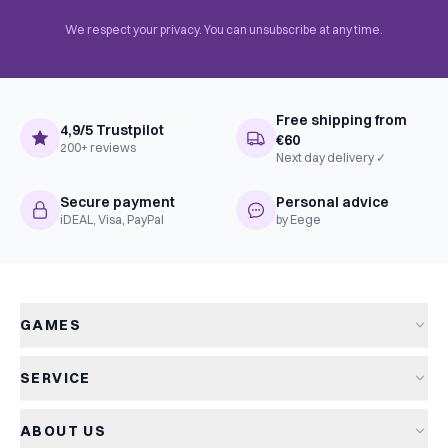
We respect your privacy. You can unsubscribe at any time.
Free shipping from
4,9/5 Trustpilot
€60
200+ reviews
Next day delivery ✓
Secure payment
Personal advice
iDEAL, Visa, PayPal
by Eege
GAMES
All games
SERVICE
New arrivals
Shipping & delivery
Sale
ABOUT US
Returns
Board games