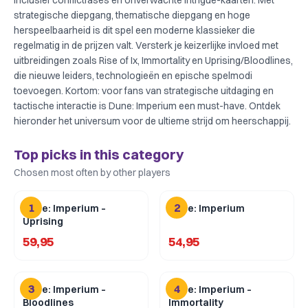
inclusief conflictfases en onverwachte Intrigue-kaarten. Met
strategische diepgang, thematische diepgang en hoge
herspeelbaarheid is dit spel een moderne klassieker die
regelmatig in de prijzen valt. Versterk je keizerlijke invloed met
uitbreidingen zoals Rise of Ix, Immortality en Uprising/Bloodlines,
die nieuwe leiders, technologieën en epische spelmodi
toevoegen. Kortom: voor fans van strategische uitdaging en
tactische interactie is Dune: Imperium een must-have. Ontdek
hieronder het universum voor de ultieme strijd om heerschappij.
Top picks in this category
Chosen most often by other players
1
2
Dune: Imperium –
Dune: Imperium
Uprising
59,95
54,95
3
4
Dune: Imperium –
Dune: Imperium –
Bloodlines
Immortality