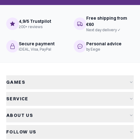
Free shipping from
4,9/5 Trustpilot
€60
200+ reviews
Next day delivery ✓
Secure payment
Personal advice
iDEAL, Visa, PayPal
by Eege
GAMES
All games
SERVICE
New arrivals
Shipping & delivery
Sale
ABOUT US
Returns
Board games
About Kapitein Spel
Terms and conditions
Card games
FOLLOW US
The Captain's Game
Privacy policy
Party games