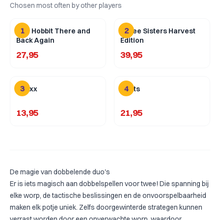
Chosen most often by other players
1
2
The Hobbit There and
Three Sisters Harvest
Back Again
Edition
27,95
39,95
3
4
Qwixx
Spots
13,95
21,95
De magie van dobbelende duo's
Er is iets magisch aan dobbelspellen voor twee! Die spanning bij
elke worp, de tactische beslissingen en de onvoorspelbaarheid
maken elk potje uniek. Zelfs doorgewinterde strategen kunnen
verrast worden door een onverwachte worp, waardoor