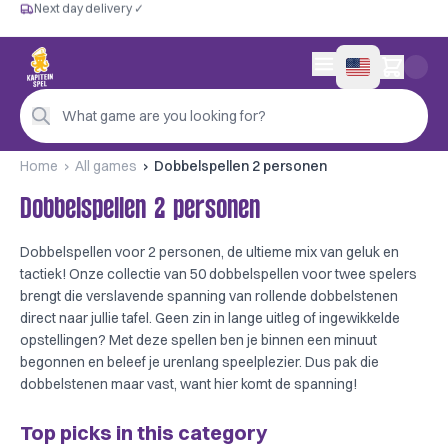
Next day delivery ✓
Free from €60
Next day delivery ✓
Personal advice
0 items in cart
4,9/5 —
200+ reviews
What game are you looking for?
Home
All games
Dobbelspellen 2 personen
Dobbelspellen 2 personen
Dobbelspellen voor 2 personen, de ultieme mix van geluk en
tactiek! Onze collectie van 50 dobbelspellen voor twee spelers
brengt die verslavende spanning van rollende dobbelstenen
direct naar jullie tafel. Geen zin in lange uitleg of ingewikkelde
opstellingen? Met deze spellen ben je binnen een minuut
begonnen en beleef je urenlang speelplezier. Dus pak die
dobbelstenen maar vast, want hier komt de spanning!
Top picks in this category