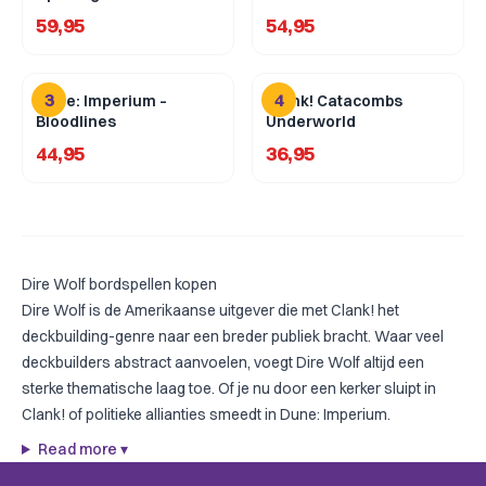
59,95
54,95
3
4
Dune: Imperium –
Clank! Catacombs
Bloodlines
Underworld
44,95
36,95
Dire Wolf bordspellen kopen
Dire Wolf is de Amerikaanse uitgever die met Clank! het
deckbuilding-genre naar een breder publiek bracht. Waar veel
deckbuilders abstract aanvoelen, voegt Dire Wolf altijd een
sterke thematische laag toe. Of je nu door een kerker sluipt in
Clank! of politieke allianties smeedt in Dune: Imperium.
Read more
▾