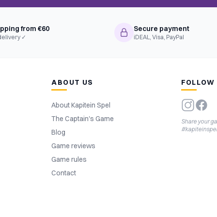
ipping from €60
Secure payment
delivery ✓
iDEAL, Visa, PayPal
ABOUT US
FOLLOW
About Kapitein Spel
The Captain's Game
Share your g
#kapiteinspe
Blog
Game reviews
Game rules
Contact