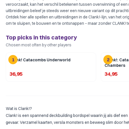
veroorzaakt, kan het verschil betekenen tussen overwinning of een 
uitbreidingen beleef je steeds weer een nieuwe variant op dit prachtig
Ontdek hier alle spellen en uitbreidingen in de Clank!-lijn, van het or
om te sluipen, te bouwen en te ontsnappen – maar zonder CLANK! 
Top picks in this category
Chosen most often by other players
1
2
Clank! Catacombs Underworld
Clank!: Cat
Chambers
36,95
34,95
Wat is Clank!?
Clank! is een spannend deckbuilding bordspel waarin jij als dief ee
gevaar. Verzamel kaarten, versla monsters en beweeg slim door het