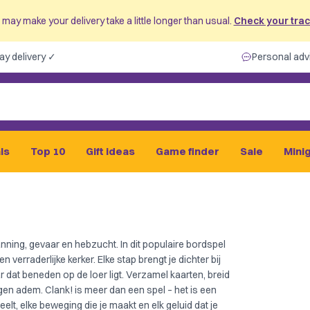
may make your delivery take a little longer than usual.
Check your track
ay delivery ✓
Personal adv
ls
Top 10
Gift ideas
Game finder
Sale
Mini
nning, gevaar en hebzucht. In dit populaire bordspel
 verraderlijke kerker. Elke stap brengt je dichter bij
 dat beneden op de loer ligt. Verzamel kaarten, breid
eigen adem. Clank! is meer dan een spel – het is een
eelt, elke beweging die je maakt en elk geluid dat je