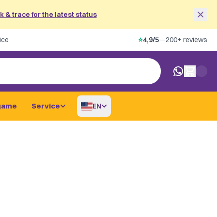
 & trace for the latest status
ice
⭐
4,9/5
—
200+ reviews
0 items in car
game
Service
EN