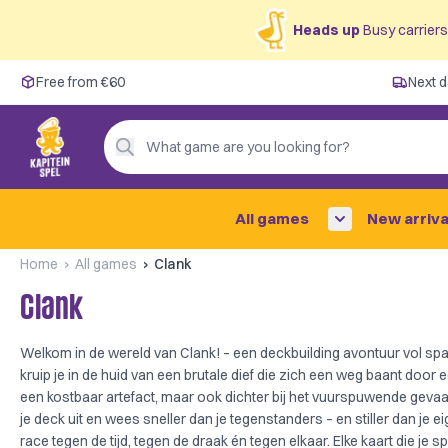
Heads up
Busy carriers 
Free from €60
Free from €60
Next d
Next day delivery ✓
Personal advice
What game are you looking for?
4,9/5 —
200+ reviews
All games
New arriva
Home
All games
Clank
Clank
Welkom in de wereld van Clank! – een deckbuilding avontuur vol spa
kruip je in de huid van een brutale dief die zich een weg baant door een
een kostbaar artefact, maar ook dichter bij het vuurspuwende gevaar
je deck uit en wees sneller dan je tegenstanders – en stiller dan je 
race tegen de tijd, tegen de draak én tegen elkaar. Elke kaart die je sp