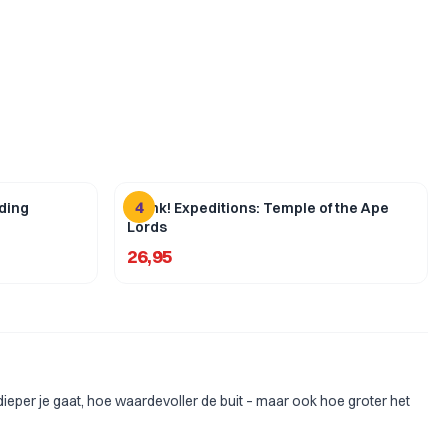
4
lding
Clank! Expeditions: Temple of the Ape
Lords
26,95
ieper je gaat, hoe waardevoller de buit – maar ook hoe groter het