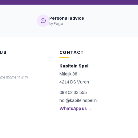
Personal advice
by Eege
 US
CONTACT
Kapitein Spel
Mildijk 38
ame moment with
4214 DS Vuren
l
088 02 33 555
hoi@kapiteinspel.nl
WhatsApp us →