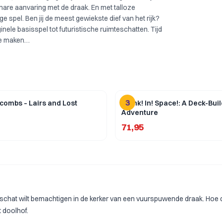
nare aanvaring met de draak. En met talloze
e spel. Ben jij de meest gewiekste dief van het rijk?
iginele basisspel tot futuristische ruimteschatten. Tijd
te maken…
3
acombs – Lairs and Lost
Clank! In! Space!: A Deck-Bui
Adventure
71,95
n schat wilt bemachtigen in de kerker van een vuurspuwende draak. Hoe d
 doolhof.