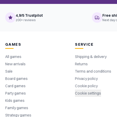
4,9/5 Trustpilot
Free sh
200+ reviews
Next day 
GAMES
SERVICE
All games
Shipping & delivery
New arrivals
Returns
Sale
Terms and conditions
Board games
Privacy policy
Card games
Cookie policy
Party games
Cookie settings
Kids games
Family games
Strategy games