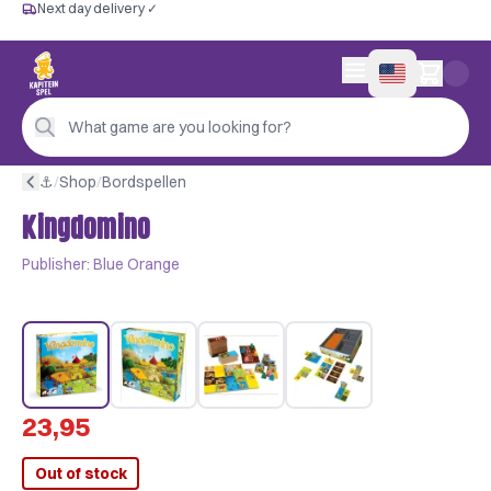
Next day delivery ✓
Free from €60
Next day delivery ✓
Personal advice
0 items in cart
4,9/5 —
200+ reviews
What game are you looking for?
⚓︎
/
Shop
/
Bordspellen
Kingdomino
Publisher:
Blue Orange
23,95
Out of stock