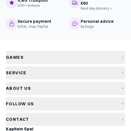
4,9/5 Trustpilot
€60
200+ reviews
Next day delivery ✓
Secure payment
Personal advice
iDEAL, Visa, PayPal
by Eege
GAMES
All games
SERVICE
New arrivals
Shipping & delivery
Sale
ABOUT US
Returns
Board games
About Kapitein Spel
Terms and conditions
Card games
FOLLOW US
The Captain's Game
Privacy policy
Party games
Blog
Cookie policy
Kids games
CONTACT
Game reviews
Cookie settings
Family games
Kapitein Spel