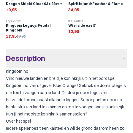
Dragon Shield Clear 63 x 88 mm
Spirit Island: Feather & Flame
10,95
34,95
-
10
%
FryxGames
999 Games
Kingdom Legacy: Feudal
Wie is de ezel?
Kingdom
12,95
17,95
19,95
Description
Kingdomino
Vind nieuwe landen en breid je koninkrijk uit in het bordspel
Kingdomino van uitgever Blue Orange! Gebruik de dominotegels
om toe te voegen aan je land. Dit doe je door tegels met
hetzelfde terrein naast elkaar te leggen. Scoor punten door de
beste stukken land te claimen en toe te voegen aan je koninkrijk.
Kun jij het mooiste koninkrijk samenstellen?
Over het spel
Iedere speler bezit een kasteel en wil de grond daarom heen zo