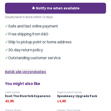
🔔 Notify me when available
Usually back in stock within 14 days
✓
Safe and fast online payment
✓
Free shipping from €60
✓
Ship to pickup point or home address
✓
30-day return policy
✓
Outstanding customer service
Bekijk alle verzendopties
You might also like
Leder Games
Eagle Gryphon Games
Root: The Riverfolk Expansion
Speakeasy: Upgrade Pack
43,95
14,95
Dragon Shield
Greater Than Games